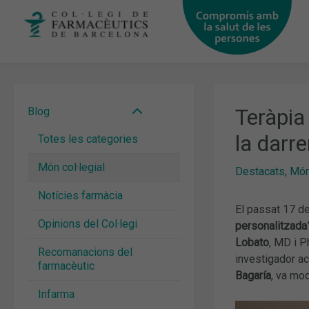
Vés
al
contingut
Teràpia
Blog
la darre
Totes les categories
Món col·legial
Destacats
,
Món 
Notícies farmàcia
El passat 17 de
Opinions del Col·legi
personalitzada
Lobato
, MD i P
Recomanacions del
investigador ac
farmacèutic
Bagaría
, va mod
Infarma