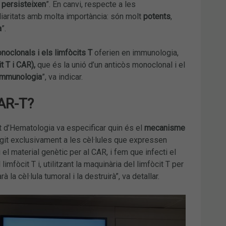
 persisteixen
”. En canvi, respecte a les
iaritats amb molta importància: són molt
potents
,
a
”.
noclonals i els limfòcits T
oferien en immunologia,
t T i CAR),
que és la unió d’un anticòs monoclonal i el
 immunologia
”, va indicar.
CAR-T?
t d’Hematologia va especificar quin és el
mecanisme
igit exclusivament a les cèl·lules que expressen
 el material genètic per al CAR, i fem que infecti el
imfòcit T i, utilitzant la maquinària del limfòcit T per
la cèl·lula tumoral i la destruirà”, va detallar.