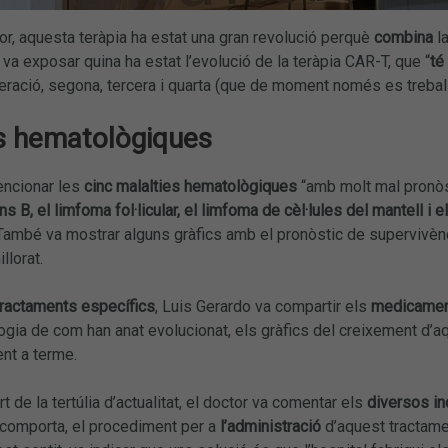
r, aquesta teràpia ha estat una gran revolució perquè
combina
l
va exposar quina ha estat l’evolució de la teràpia CAR-T, que “
té
ració, segona, tercera i quarta (que de moment només es treballa
s hematològiques
encionar les
cinc malalties hematològiques
“amb molt mal pronòs
ns B, el limfoma fol·licular, el limfoma de cèl·lules del mantell i 
També va mostrar alguns gràfics amb el pronòstic de supervivèn
llorat.
tractaments específics
, Luis Gerardo va compartir els
medicame
logia de com han anat evolucionat, els gràfics del creixement d’aq
nt a terme.
rt de la tertúlia d’actualitat, el doctor va comentar els
diversos in
comporta, el procediment per a
l’administració
d’aquest tractame