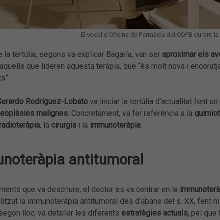
El vocal d’Oficina de Farmàcia del COFB durant la 
 la tertúlia, segons va explicar Bagaría, van ser
aproximar els av
quells que lideren aquesta teràpia, que “és molt nova i encoratja
s”.
Gerardo Rodríguez-Lobato
va iniciar la tertúlia d’actualitat fent 
eoplàsies malignes
. Concretament, va fer referència a la
quimiot
radioteràpia
, la
cirurgia
i la
immunoteràpia
.
munoteràpia antitumoral
aments que va descriure, el doctor es va centrar en la
immunoteràp
ilitzat la immunoteràpia antitumoral des d’abans del s. XX, fent m
segon lloc, va detallar les diferents
estratègies actuals,
pel que 