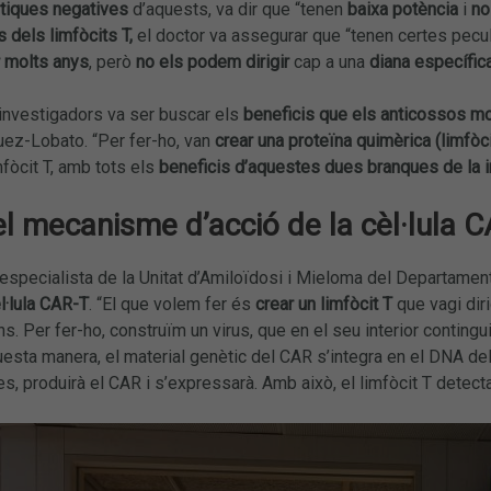
stiques negatives
d’aquests, va dir que “tenen
baixa potència
i
no
s dels limfòcits T,
el doctor va assegurar que “tenen certes pecul
r molts anys
, però
no els podem dirigir
cap a una
diana específic
investigadors va ser buscar els
beneficis que els anticossos mo
ez-Lobato. “Per fer-ho, van
crear una proteïna quimèrica (limfòci
mfòcit T, amb tots els
beneficis d’aquestes dues branques de la
el mecanisme d’acció de la cèl·lula 
especialista de la Unitat d’Amiloïdosi i Mieloma del Departamen
èl·lula CAR-T
. “El que volem fer és
crear un limfòcit T
que vagi dir
. Per fer-ho, construïm un virus, que en el seu interior contingui
uesta manera, el material genètic del CAR s’integra en el DNA del l
s, produirà el CAR i s’expressarà. Amb això, el limfòcit T detectarà 