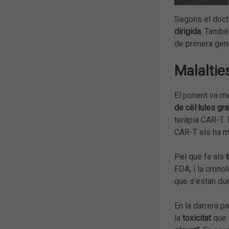
Segons el docto
dirigida
. També 
de primera gene
Malaltie
El ponent va m
de cèl·lules gra
teràpia CAR-T. 
CAR-T els ha mi
Pel que fa als
FDA, i la crono
que s’estan due
En la darrera pa
la
toxicitat
que 