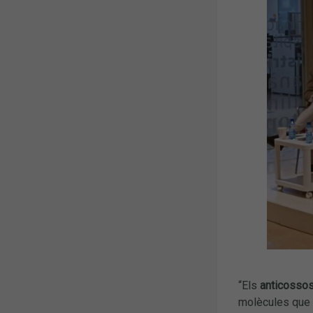
“Els
anticosso
molècules que