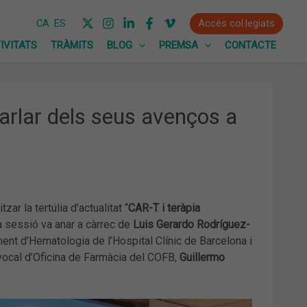
Accés col·legiats
CA
ES
IVITATS
TRÀMITS
BLOG
PREMSA
CONTACTE
arlar dels seus avenços a
zar la tertúlia d’actualitat “
CAR-T i teràpia
a sessió va anar a càrrec de
Luis Gerardo Rodríguez-
ment d’Hematologia de l’Hospital Clínic de Barcelona i
 vocal d’Oficina de Farmàcia del COFB,
Guillermo