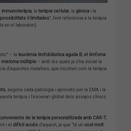
a
immunoteràpia
, la
teràpia cel·lular
, la
gènica
i la
 possibilitats il·limitades
”, fent referència a la teràpia
 en el laboratori).
tic” – la
leucèmia limfoblàstica aguda B, el limfoma
el mieloma múltiple
– amb les quals ja s’ha iniciat la
cia d’aquestes malalties, que mostren com la teràpia
nts
, segons cada patologia i aprovats per la EMA i la
uesta teràpia i l’escenari global dels assajos clínics
convenients de la teràpia personalitzada amb CAR-T
,
nt i el
difícil accés
d’aquest, ja que “té un
cost molt