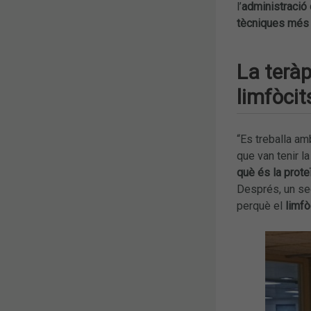
l’
administració
tècniques més
La teràp
limfòcit
“Es treballa am
que van tenir l
què és la prot
Després, un se
perquè el
limfò