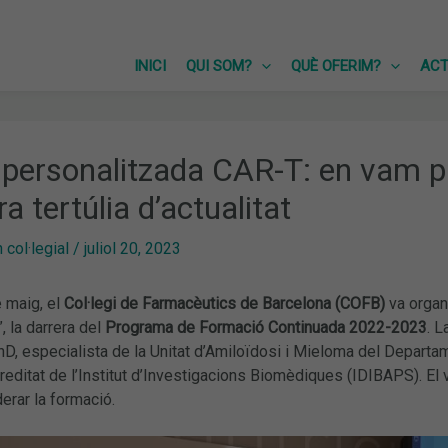
INICI
QUI SOM?
QUÈ OFERIM?
ACT
 personalitzada CAR-T: en vam p
ra tertúlia d’actualitat
col·legial
/
juliol 20, 2023
 maig, el
Col·legi de Farmacèutics de Barcelona (COFB)
va organit
”, la darrera del
Programa de Formació Continuada 2022-2023
. L
hD, especialista de la Unitat d’Amiloïdosi i Mieloma del Departa
reditat de l’Institut d’Investigacions Biomèdiques (IDIBAPS). El
erar la formació.