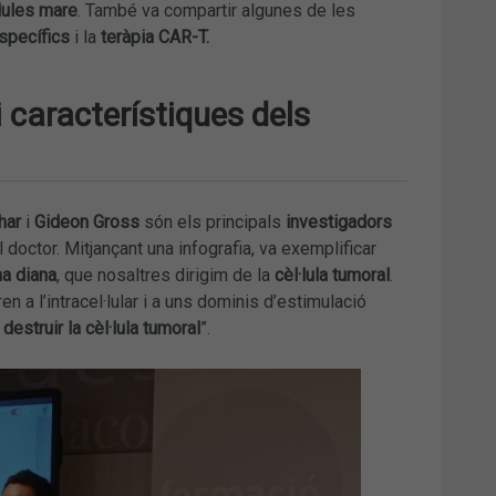
·lules mare
. També va compartir algunes de les
specífics
i la
teràpia CAR-T.
i característiques dels
har
i
Gideon Gross
són els principals
investigadors
l doctor. Mitjançant una infografia, va exemplificar
na diana
, que nosaltres dirigim de la
cèl·lula tumoral
.
ren a l’intracel·lular i a uns dominis d’estimulació
 destruir la cèl·lula tumoral
”.