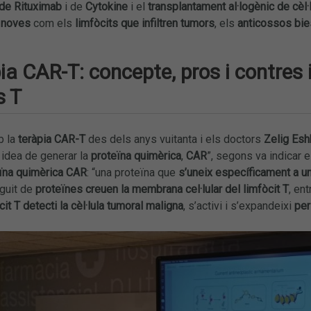
 de Rituximab
i de
Cytokine
i el
transplantament al·logènic de cèl
 noves
com els
limfòcits que infiltren tumors
, els
anticossos bie
ia CAR-T: concepte, pros i contres 
s T
b la
teràpia CAR-T
des dels anys vuitanta i els doctors
Zelig Esh
a idea de generar la
proteïna quimèrica
,
CAR
”, segons va indicar e
eïna quimèrica CAR
: “una proteïna que
s’uneix específicament a u
guit de
proteïnes creuen la membrana cel·lular del limfòcit T
, ent
cit T detecti la cèl·lula tumoral maligna
, s’activi i s’expandeixi
per