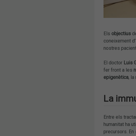
Els
objectius
de
coneixement d’a
nostres pacient
El doctor
Luis 
fer front a les
n
epigenètica
, la
La im
Entre els tract
humanitat ha ut
precursors. En 