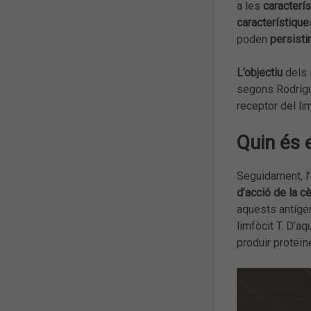
a les
caracterí
característique
poden
persisti
L’objectiu
dels 
segons Rodrígu
receptor del li
Quin és 
Seguidament, l’
d’acció de la c
aquests antígens
limfòcit T. D’aq
produir proteïne