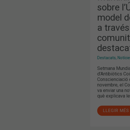
I
sobre l’Ú
EL
MODEL
DE
model d
LLIURAMEN
DE
a través
MHDA
A
comunit
TRAVÉS
DE
LES
destacat
FARMÀCIES
COMUNITÀRI
TEMES
Destacats
,
Notíci
MÉS
DESTACATS
Setmana Mundial
ALS
d’Antibiòtics Co
MITJANS
Conscienciació d
novembre, el Co
va enviar una n
què explicava le
LLEGIR MÉS