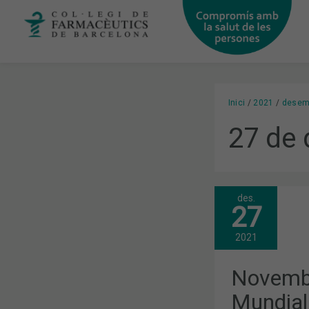
Vés
al
contingut
Inici
2021
desem
27 de
des.
NOVEMBRE:
27
LA
SETMANA
MUNDIAL
2021
DE
LA
CONSCIENC
Novemb
SOBRE
L’ÚS
Mundial
D’ANTIBIÒT