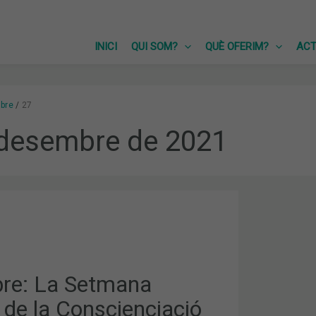
INICI
QUI SOM?
QUÈ OFERIM?
ACT
bre
27
 desembre de 2021
IACIÓ
re: La Setmana
 de la Conscienciació
ICS