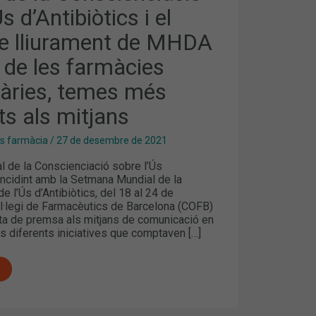
s d’Antibiòtics i el
e lliurament de MHDA
T
 de les farmàcies
àries, temes més
s als mitjans
ES,
es farmàcia
/
27 de desembre de 2021
 de la Conscienciació sobre l’Ús
incidint amb la Setmana Mundial de la
e l’Ús d’Antibiòtics, del 18 al 24 de
l·legi de Farmacèutics de Barcelona (COFB)
ota de premsa als mitjans de comunicació en
s diferents iniciatives que comptaven […]