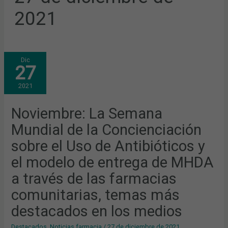
2021
NOVIEMBRE:
Dic
LA
27
SEMANA
MUNDIAL
DE
2021
LA
CONCIENCIACIÓN
SOBRE
EL
Noviembre: La Semana
USO
DE
Mundial de la Concienciación
ANTIBIÓTICOS
Y
EL
sobre el Uso de Antibióticos y
MODELO
DE
el modelo de entrega de MHDA
ENTREGA
DE
MHDA
a través de las farmacias
A
TRAVÉS
comunitarias, temas más
DE
LAS
FARMACIAS
destacados en los medios
COMUNITARIAS,
TEMAS
MÁS
Destacados
,
Noticias farmacia
/
27 de diciembre de 2021