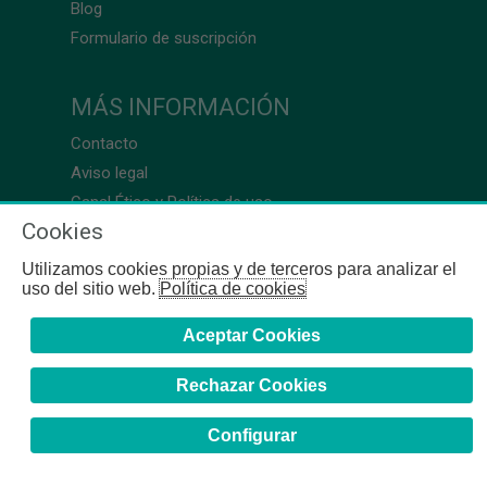
Blog
Formulario de suscripción
MÁS INFORMACIÓN
Contacto
Aviso legal
Canal Ético y Política de uso
Cookies
Utilizamos cookies propias y de terceros para analizar el
uso del sitio web.
Política de cookies
Aceptar Cookies
Rechazar Cookies
Configurar
COFB
- 2024 | Gerona, 64-66 - 08009 Barcelona - Tel. +34
93 244 07 10