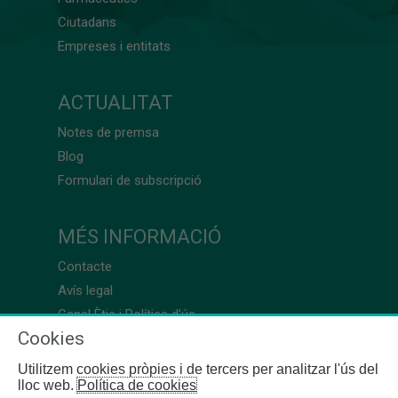
Ciutadans
Empreses i entitats
ACTUALITAT
Notes de premsa
Blog
Formulari de subscripció
MÉS INFORMACIÓ
Contacte
Avís legal
Canal Ètic i Política d’ús
Cookies
Utilitzem cookies pròpies i de tercers per analitzar l'ús del
lloc web.
Política de cookies