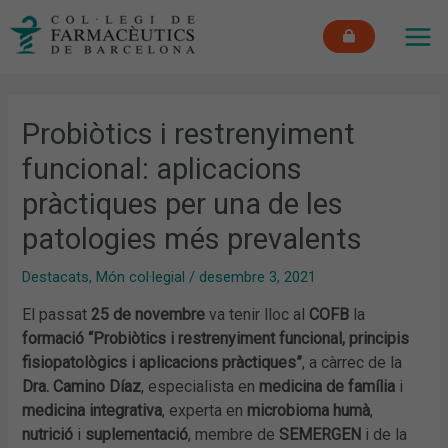
Vés
MAI
al
ME
contingut
Probiòtics i restrenyiment
funcional: aplicacions
pràctiques per una de les
patologies més prevalents
Destacats
,
Món col·legial
/
desembre 3, 2021
El passat
25 de novembre
va tenir lloc al
COFB
la
formació
“Probiòtics i restrenyiment funcional, principis
fisiopatològics i aplicacions pràctiques”
, a càrrec de la
Dra. Camino Díaz
, especialista en
medicina de família
i
medicina integrativa
, experta en
microbioma humà
,
nutrició
i
suplementació
, membre de
SEMERGEN
i de la