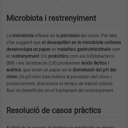
Microbiota i restrenyiment
La
microbiota
influeix en la
peristalsi
del còlon. Per tant,
s’ha suggerit que
el desequilibri en la microbiota colònica
desenvolupa un paper
en
malalties gastrointestinals
com
el r
estrenyiment
. Els
probiòtics
com els bifidobacteris
(BB) i els lactobacils (LB) produeixen
àcids làctics i
acètics
, que tenen un paper en la
disminució del pH del
còlon
. Un pH més baix millora la peristalsi del còlon i,
posteriorment, disminueix el temps de trànsit colònic.
Això és beneficiós en el tractament del restrenyiment.
Resolució de casos pràctics
Al final de la sessió, la doctora va aprofundir en alguns