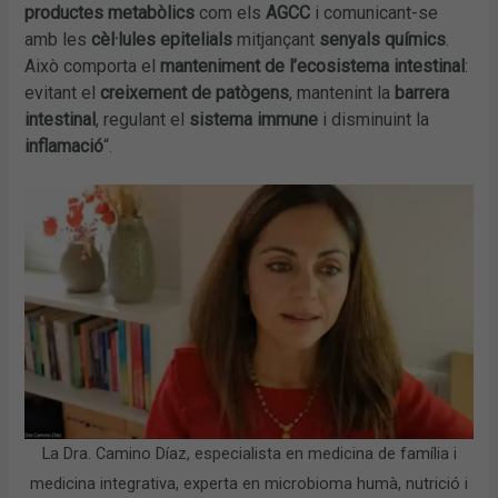
productes metabòlics
com els
AGCC
i comunicant-se
amb les
cèl·lules epitelials
mitjançant
senyals químics
.
Això comporta el
manteniment de l’ecosistema intestinal
:
evitant el
creixement de patògens
, mantenint la
barrera
intestinal
, regulant el
sistema immune
i disminuint la
inflamació
“.
La Dra. Camino Díaz, especialista en medicina de família i
medicina integrativa, experta en microbioma humà, nutrició i