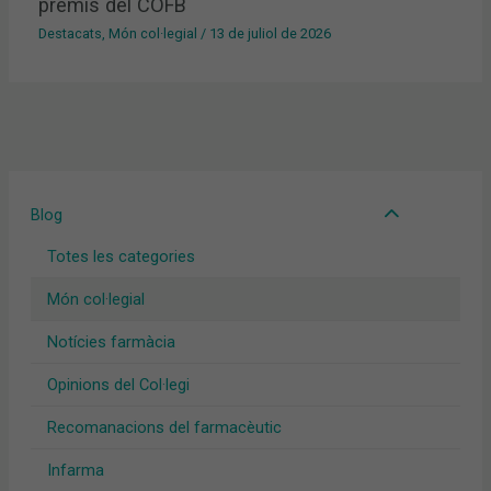
premis del COFB
Destacats
,
Món col·legial
/
13 de juliol de 2026
Blog
Totes les categories
Món col·legial
Notícies farmàcia
Opinions del Col·legi
Recomanacions del farmacèutic
Infarma