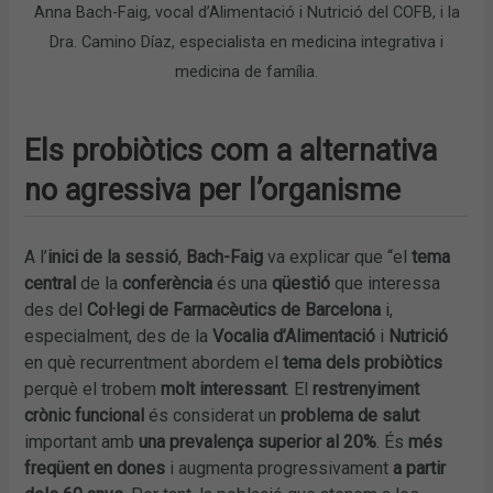
Anna Bach-Faig, vocal d’Alimentació i Nutrició del COFB, i la
Dra. Camino Díaz, especialista en medicina integrativa i
medicina de família.
Els
probiòtics
com a
alternativa
no agressiva
per l’
organisme
A l’
inici de la sessió
,
Bach-Faig
va explicar que “el
tema
central
de la
conferència
és una
qüestió
que interessa
des del
Col·legi de Farmacèutics de Barcelona
i,
especialment, des de la
Vocalia d’Alimentació
i
Nutrició
en què recurrentment abordem el
tema dels probiòtics
perquè el trobem
molt interessant
. El
restrenyiment
crònic funcional
és considerat un
problema de salut
important amb
una prevalença superior al 20%
. És
més
freqüent en dones
i augmenta progressivament
a partir