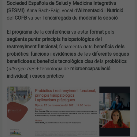
Sociedad Española de Salud y Medicina Integrativa
(SESMI)
. Anna Bach-Faig, vocal d’
Alimentació
i
Nutrició
del
COFB
va ser l’
encarregada
de
moderar la sessió
.
El
programa
de la
conferència
va estar
format
pels
següents punts
:
principis fisiopatològics
del
restrenyiment funcional
; fonaments dels
beneficis dels
probiòtics
;
funcions i evidències
de les
diferents soques
beneficioses
;
beneficis tecnològics
clau
dels
probiòtics
(
allergen free
+ tecnologia de
microencapsulació
individual
) i
casos pràctics
.