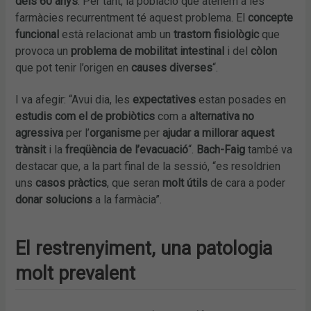
dels 60 anys
. Per tant, la població que atenem a les
farmàcies recurrentment té aquest problema. El
concepte
funcional
està relacionat amb un
trastorn fisiològic
que
provoca un
problema de mobilitat intestinal
i del
còlon
que pot tenir l’origen en
causes diverses
“.
I va afegir: “Avui dia, les
expectatives
estan posades en
estudis com el de probiòtics
com a
alternativa no
agressiva
per l’
organisme
per
ajudar a millorar aquest
trànsit
i la
freqüència de l’evacuació
“.
Bach-Faig
també va
destacar que, a la part final de la sessió, “es resoldrien
uns
casos pràctics
, que seran
molt útils
de cara a poder
donar solucions
a la farmàcia”.
El restrenyiment, una patologia
molt prevalent