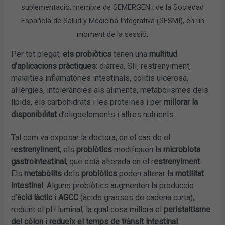
suplementació, membre de SEMERGEN i de la Sociedad
Española de Salud y Medicina Integrativa (SESMI), en un
moment de la sessió.
Per tot plegat,
els probiòtics
tenen una
multitud
d’aplicacions pràctiques
: diarrea, SII, restrenyiment,
malalties inflamatòries intestinals, colitis ulcerosa,
al·lèrgies, intoleràncies als aliments, metabolismes dels
lípids, els carbohidrats i les proteïnes i per
millorar la
disponibilitat
d’oligoelements i altres nutrients.
Tal com va exposar la doctora, en el cas de el
r
estrenyiment
, els
probiòtics
modifiquen la
microbiota
gastrointestinal
, que està alterada en el r
estrenyiment
.
Els
metabòlits
dels
probiòtics
poden alterar la
motilitat
intestinal
. Alguns probiòtics augmenten la producció
d’
àcid làctic
i
AGCC
(àcids grassos de cadena curta),
reduint el pH luminal, la qual cosa millora el
peristaltisme
del còlon
i
redueix el temps de trànsit intestinal
.