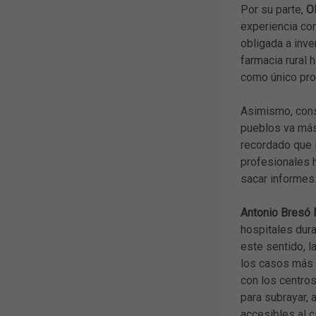
Por su parte,
O
experiencia com
obligada a inve
farmacia rural 
como único prof
Asimismo, consi
pueblos va más 
recordado que l
profesionales h
sacar informes
Antonio Bresó 
hospitales dura
este sentido, l
los casos más 
con los centros
para subrayar,
accesibles al c