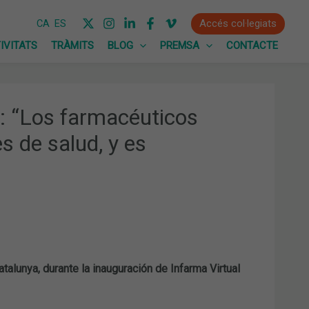
Accés col·legiats
CA
ES
IVITATS
TRÀMITS
BLOG
PREMSA
CONTACTE
t: “Los farmacéuticos
s de salud, y es
talunya, durante la inauguración de Infarma Virtual