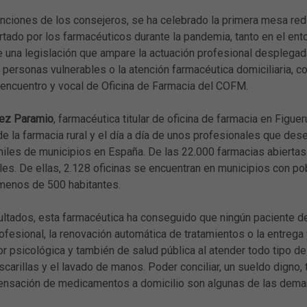
enciones de los consejeros, se ha celebrado la primera mesa re
rtado por los farmacéuticos durante la pandemia, tanto en el ent
 una legislación que ampare la actuación profesional desplegada
e personas vulnerables o la atención farmacéutica domiciliaria,
 encuentro y vocal de Oficina de Farmacia del COFM.
ez Paramio
, farmacéutica titular de oficina de farmacia en Figuer
de la farmacia rural y el día a día de unos profesionales que des
miles de municipios en España. De las 22.000 farmacias abiertas
les. De ellas, 2.128 oficinas se encuentran en municipios con pob
menos de 500 habitantes.
ultados, esta farmacéutica ha conseguido que ningún paciente de
fesional, la renovación automática de tratamientos o la entrega
or psicológica y también de salud pública al atender todo tipo d
carillas y el lavado de manos. Poder conciliar, un sueldo digno
spensación de medicamentos a domicilio son algunas de las dem