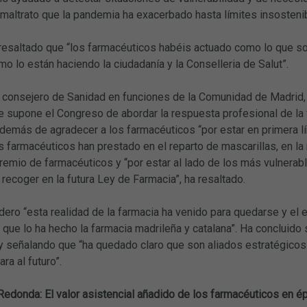
maltrato que la pandemia ha exacerbado hasta límites insosteni
resaltado que “los farmacéuticos habéis actuado como lo que so
o lo están haciendo la ciudadanía y la Conselleria de Salut”.
el consejero de Sanidad en funciones de la Comunidad de Madrid
 supone el Congreso de abordar la respuesta profesional de la f
demás de agradecer a los farmacéuticos “por estar en primera lín
s farmacéuticos han prestado en el reparto de mascarillas, en la
remio de farmacéuticos y “por estar al lado de los más vulnerab
ecoger en la futura Ley de Farmacia”, ha resaltado.
ero “esta realidad de la farmacia ha venido para quedarse y el e
l que lo ha hecho la farmacia madrileña y catalana”. Ha concluido
y señalando que “ha quedado claro que son aliados estratégicos 
ra al futuro”.
edonda: El valor asistencial añadido de los farmacéuticos en 