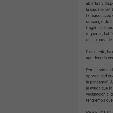
abiertas y dis
la ciudadanía”.
farmacéuticos e
descargar de tr
frágiles, habéi
requerían; habé
situaciones de 
Finalmente, ha 
agradecerlo com
Por su parte, e
oportunidad que
la pandemia”. A
la ayuda que lo
vacunación al g
tendremos que r
Para Ruiz Escud