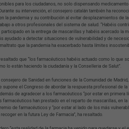
ponibles para los ciudadanos, no solo dispensando medicamentos
 Durante su intervención, el consejero catalán también ha recono
n la pandemia y su contribución al evitar desplazamientos de la
abajo a otros profesionales del sistema de salud. “Habéis contr
s participado en la entrega de mascarillas y habéis acercado la m
is ayudado a detectar situaciones de vulnerabilidad y de necesi
maltrato que la pandemia ha exacerbado hasta límites insosteni
resaltado que “los farmacéuticos habéis actuado como lo que so
o lo están haciendo la ciudadanía y la Conselleria de Salut”.
l consejero de Sanidad en funciones de la Comunidad de Madrid, 
 supone el Congreso de abordar la respuesta profesional de la f
demás de agradecer a los farmacéuticos “por estar en primera lín
s farmacéuticos han prestado en el reparto de mascarillas, en la
remio de farmacéuticos y “por estar al lado de los más vulnerab
ecoger en la futura Ley de Farmacia”, ha resaltado.
ero “esta realidad de la farmacia ha venido para quedarse y el e