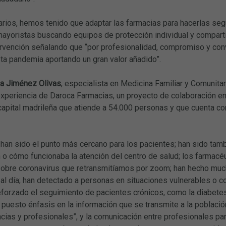
ios, hemos tenido que adaptar las farmacias para hacerlas segu
ayoristas buscando equipos de protección individual y compartie
ntervención señalando que “por profesionalidad, compromiso y c
sta pandemia aportando un gran valor añadido”.
ia Jiménez Olivas
, especialista en Medicina Familiar y Comunita
experiencia de Daroca Farmacias, un proyecto de colaboración e
capital madrileña que atiende a 54.000 personas y que cuenta co
han sido el punto más cercano para los pacientes; han sido tam
 o cómo funcionaba la atención del centro de salud; los farmacé
obre coronavirus que retransmitíamos por zoom; han hecho much
l día; han detectado a personas en situaciones vulnerables o c
eforzado el seguimiento de pacientes crónicos, como la diabetes
 puesto énfasis en la información que se transmite a la poblaci
cias y profesionales”, y la comunicación entre profesionales par