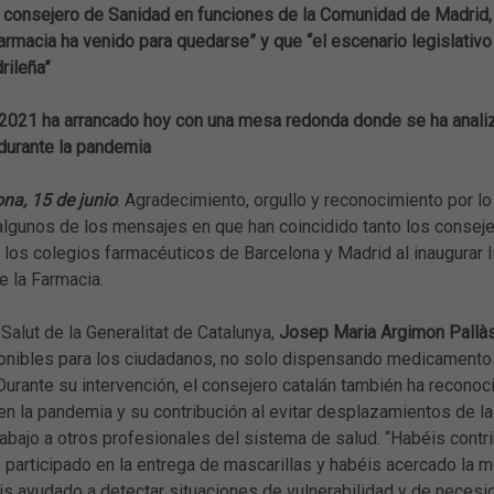
el consejero de Sanidad en funciones de la Comunidad de Madrid,
farmacia ha venido para quedarse” y que “el escenario legislativ
rileña”
 2021 ha arrancado hoy con una mesa redonda donde se ha analiza
durante la pandemia
na, 15 de junio
. Agradecimiento, orgullo y reconocimiento por l
lgunos de los mensajes en que han coincidido tanto los consej
los colegios farmacéuticos de Barcelona y Madrid al inaugurar I
e la Farmacia.
 Salut de la Generalitat de Catalunya,
Josep Maria Argimon Pallà
ponibles para los ciudadanos, no solo dispensando medicamentos
 Durante su intervención, el consejero catalán también ha recono
n la pandemia y su contribución al evitar desplazamientos de la
abajo a otros profesionales del sistema de salud. “Habéis contr
s participado en la entrega de mascarillas y habéis acercado la m
is ayudado a detectar situaciones de vulnerabilidad y de necesi