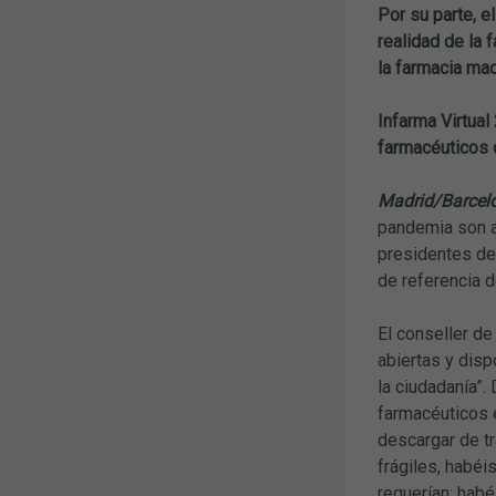
Por su parte, 
realidad de la 
la farmacia mad
Infarma Virtual
farmacéuticos 
Madrid/Barcelo
pandemia son a
presidentes de 
de referencia d
El conseller de
abiertas y dis
la ciudadanía”.
farmacéuticos e
descargar de tr
frágiles, habéi
requerían; habé