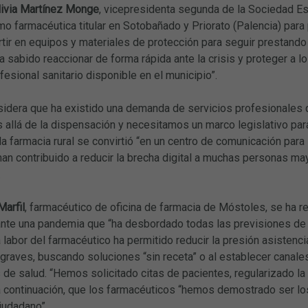
livia Martínez Monge
, vicepresidenta segunda de la Sociedad Es
o farmacéutica titular en Sotobañado y Priorato (Palencia) para 
rtir en equipos y materiales de protección para seguir prestando u
ha sabido reaccionar de forma rápida ante la crisis y proteger a 
esional sanitario disponible en el municipio”.
dera que ha existido una demanda de servicios profesionales qu
allá de la dispensación y necesitamos un marco legislativo para
a farmacia rural se convirtió “en un centro de comunicación par
an contribuido a reducir la brecha digital a muchas personas ma
.
Marfil
, farmacéutico de oficina de farmacia de Móstoles, se ha re
nte una pandemia que “ha desbordado todas las previsiones de tr
a labor del farmacéutico ha permitido reducir la presión asistencia
graves, buscando soluciones “sin receta” o al establecer canale
 de salud. “Hemos solicitado citas de pacientes, regularizado l
 a continuación, que los farmacéuticos “hemos demostrado ser lo
iudadano”.