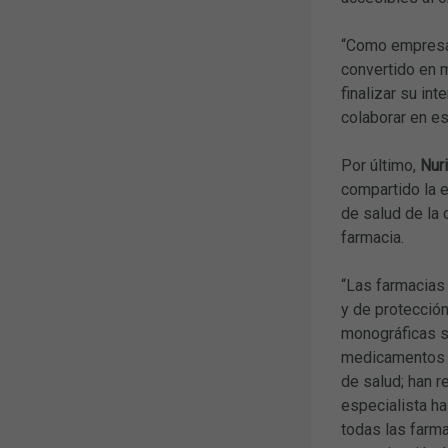
“Como empresar
convertido en m
finalizar su i
colaborar en e
Por último,
Nur
compartido la 
de salud de la 
farmacia.
“Las farmacias 
y de protección
monográficas s
medicamentos a
de salud; han r
especialista ha
todas las farma