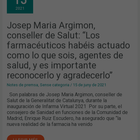
15
CONSELLER
DE
2021
SALUT:
“LOS
FARMACÉUTICOS
HABÉIS
Josep Maria Argimon,
ACTUADO
COMO
conseller de Salut: “Los
LO
QUE
SOIS,
farmacéuticos habéis actuado
AGENTES
DE
como lo que sois, agentes de
SALUD,
Y
ES
salud, y es importante
IMPORTANTE
RECONOCERLO
reconocerlo y agradecerlo”
Y
AGRADECERLO”
Notes de premsa
,
Sense categoria
/
15 de juny de 2021
Son palabras de Josep Maria Argimon, conseller de
Salut de la Generalitat de Catalunya, durante la
inauguración de Infarma Virtual 2021 Por su parte, el
consejero de Sanidad en funciones de la Comunidad de
Madrid, Enrique Ruiz Escudero, ha asegurado que “la
nueva realidad de la farmacia ha venido
LLEGIR MÉS