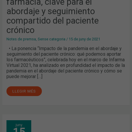
farmacia, clave para el
ABORDAJE
Y
SEGUIMIENTO
abordaje y seguimiento
COMPARTIDO
DEL
compartido del paciente
PACIENTE
CRÓNICO
crónico
Notes de premsa
,
Sense categoria
/
15 de juny de 2021
• La ponencia “Impacto de la pandemia en el abordaje y
seguimiento del paciente crónico: qué podemos aportar
los farmacéuticos”, celebrada hoy en el marco de Infarma
Virtual 2021, ha analizado en profundidad el impacto de la
pandemia en el abordaje del paciente crónico y cómo se
puede mejorar […]
LLEGIR MÉS
JOSEP
juny
MARIA
ARGIMON,