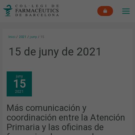
Vés
MAI
al
ME
contingut
Inici
2021
juny
15
15 de juny de 2021
MÁS
juny
COMUNICACIÓN
15
Y
COORDINACIÓN
ENTRE
2021
LA
ATENCIÓN
PRIMARIA
Y
Más comunicación y
LAS
OFICINAS
coordinación entre la Atención
DE
FARMACIA,
CLAVE
Primaria y las oficinas de
PARA
EL