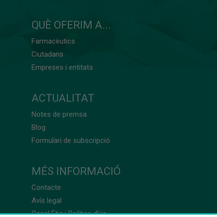
QUÈ OFERIM A...
Farmacèutics
Ciutadans
Empreses i entitats
ACTUALITAT
Notes de premsa
Blog
Formulari de subscripció
MÉS INFORMACIÓ
Contacte
Avís legal
Canal Ètic i Política d’ús