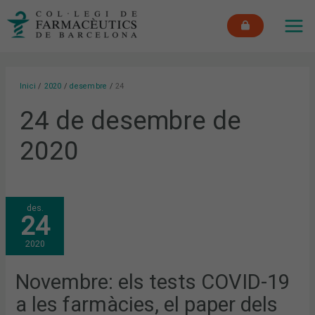
Vés
MAI
al
ME
contingut
Inici
2020
desembre
24
24 de desembre de
2020
NOVEMBRE:
des.
ELS
24
TESTS
COVID-
19
2020
A
LES
FARMÀCIES,
EL
Novembre: els tests COVID-19
PAPER
DELS
a les farmàcies, el paper dels
FARMACÈUTICS
DURANT