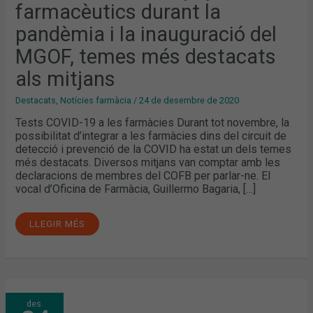
LA
farmacèutics durant la
PANDÈMIA
I
pandèmia i la inauguració del
LA
INAUGURACIÓ
DEL
MGOF, temes més destacats
MGOF,
TEMES
als mitjans
MÉS
DESTACATS
ALS
Destacats
,
Notícies farmàcia
/
24 de desembre de 2020
MITJANS
Tests COVID-19 a les farmàcies Durant tot novembre, la
possibilitat d’integrar a les farmàcies dins del circuit de
detecció i prevenció de la COVID ha estat un dels temes
més destacats. Diversos mitjans van comptar amb les
declaracions de membres del COFB per parlar-ne. El
vocal d’Oficina de Farmàcia, Guillermo Bagaria, […]
LLEGIR MÉS
RESPOSTES
des.
A