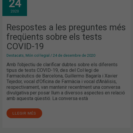
24
LES
PREGUNTES
MÉS
2020
FREQÜENTS
SOBRE
ELS
TESTS
Respostes a les preguntes més
COVID-
19
freqüents sobre els tests
COVID-19
Destacats
,
Món col·legial
/
24 de desembre de 2020
Amb l’objectiu de clarificar dubtes sobre els diferents
tipus de tests COVID-19, des del Col·legi de
Farmacèutics de Barcelona, Guillermo Bagaría i Xavier
Tejedor, vocal d’Oficina de Farmàcia i vocal d’Anàlisis,
respectivament, van mantenir recentment una conversa
divulgativa per posar llum a diversos aspectes en relació
amb aquesta qüestió. La conversa està
LLEGIR MÉS