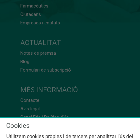
Farmacèutics
Ciutadans
Empreses i entitats
ACTUALITAT
Notes de premsa
Blog
Formulari de subscripció
MÉS INFORMACIÓ
Contacte
Avís legal
Canal Ètic i Política d’ús
Cookies
Utilitzem cookies pròpies i de tercers per analitzar l'ús del