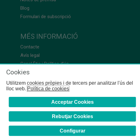
Blog
Formulari de subscripció
MÉS INFORMACIÓ
Contacte
Avís legal
Canal Ètic i Política d’ús
Cookies
Utilitzem cookies pròpies i de tercers per analitzar l'ús del
lloc web.
Política de cookies
Acceptar Cookies
Rebutjar Cookies
Configurar
COFB
- 2024 | Girona, 64-66 - 08009 Barcelona - Tel. +34