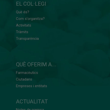
EL COL·LEGI
Què és?
Com s'organitza?
Activitats
Tràmits
Transparència
QUÈ OFERIM A...
Farmacèutics
Ciutadans
Empreses i entitats
ACTUALITAT
Notes de premsa