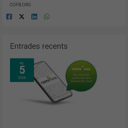
COFB.ORG
Entrades recents
ag.
5
2026