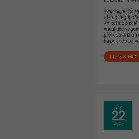
Infarma, el Con
els col·legis of
en col·laboració 
anual una vegad
professionals i
ha permès salvar
LLEGIR MÉS
FINALITZA
juny
LA
22
CAMPANYA
MASCARET
/SALUT,
2020
AMB
MÉS
DE