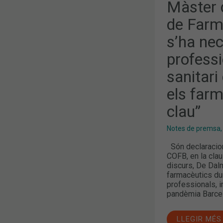
L’OFICINA
Màster d
DE
FARMÀCIA
de Farm
(MGOF):
“QUAN
s’ha nec
S’HA
NECESSITAT
A
professi
TOTS
ELS
sanitari
PROFESSIO
EN
els far
EL
SISTEMA
SANITARI
clau”
DURANT
LA
COVID-
Notes de premsa
19,
ELS
Són declaracion
FARMACÈUT
COFB, en la cla
HAN
discurs, De Dalm
ESTAT
CLAU”
farmacèutics dura
professionals, i
pandèmia Barcel
LLEGIR MÉS