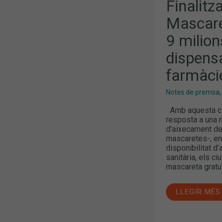
Finalit
9
MILIONS
DE
Mascare
MASCARETE
DISPENSAD
9 milio
DES
DE
dispens
LES
3.227
FARMÀCIES
farmàci
CATALANES
Notes de premsa
Amb aquesta ca
resposta a una 
d’aixecament del
mascaretes-, en
disponibilitat d
sanitària, els c
mascareta gratuï
LLEGIR MÉS