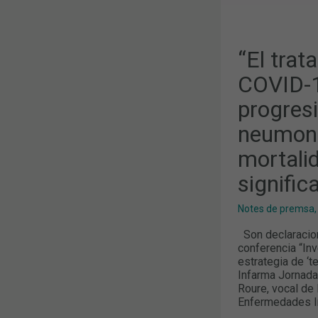
Y
REDUCIR
LA
MORTALIDA
DE
“El trat
FORMA
MUY
COVID-19
SIGNIFICATI
progresi
neumonía
mortali
signific
Notes de premsa
Son declaracione
conferencia “In
estrategia de ‘t
Infarma Jornada
Roure, vocal de 
Enfermedades I