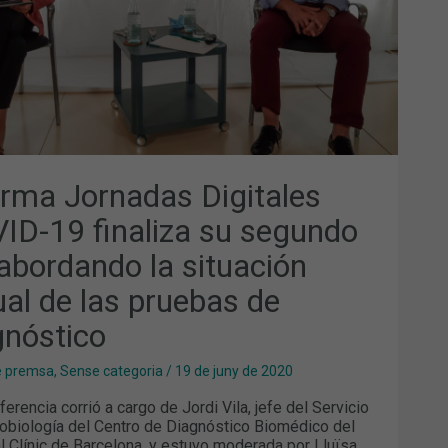
RDANDO
UACIÓN
UAL
EBAS
GNÓSTICO
arma Jornadas Digitales
ID-19 finaliza su segundo
 abordando la situación
ual de las pruebas de
gnóstico
e premsa
,
Sense categoria
/
19 de juny de 2020
erencia corrió a cargo de Jordi Vila, jefe del Servicio
obiología del Centro de Diagnóstico Biomédico del
l Clínic de Barcelona, y estuvo moderada por Lluïsa