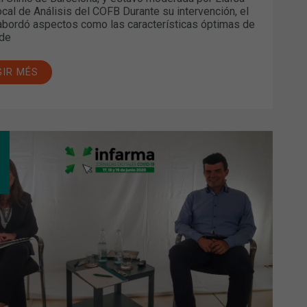
ocal de Análisis del COFB Durante su intervención, el
abordó aspectos como las características óptimas de
 de
GIR MÉS
MACIA
UNITARIA,
VE
A
IFICAR
PECHAS
CCIONES
ERSAS
ACIONADAS
TAMIENTOS
LIZADOS