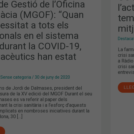
DE
e Gestió de l’Oficina
l’ac
L’AC
FOR
àcia (MGOF): “Quan
DEL
tem
COF
essitat a tots els
TEM
mit
MÉS
DES
onals en el sistema
ALS
Destaca
MIT
 durant la COVID-19,
NALS
La farm
macèutics han estat
crisi s
a Ràdio
crisi s
entrevi
,
Sense categoria
/
30 de juny de 2020
LLE
s de Jordi de Dalmases, president del
ICS
usura de la XV edició del MGOF Durant el seu
ases es va referir al paper dels
nt la crisi sanitària i a l’esforç d’aquests
mplicats en nombroses iniciatives durant la
ona, 30 […]