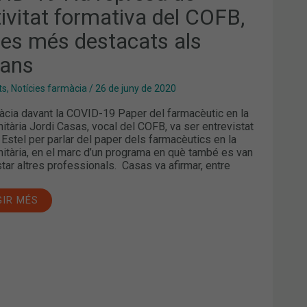
tivitat formativa del COFB,
TIVITAT
MATIVA
es més destacats als
B,
ES
jans
TACATS
ts
,
Notícies farmàcia
/
26 de juny de 2020
JANS
àcia davant la COVID-19 Paper del farmacèutic en la
anitària Jordi Casas, vocal del COFB, va ser entrevistat
 Estel per parlar del paper dels farmacèutics en la
anitària, en el marc d’un programa en què també es van
star altres professionals. Casas va afirmar, entre
GIR MÉS