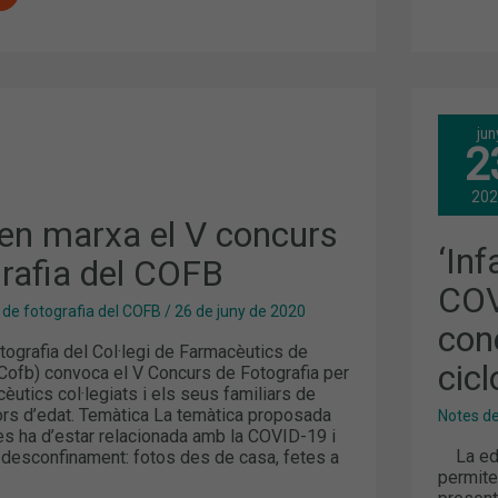
‘IN
jun
JOR
2
DIG
COV
19’
20
REG
8.00
 en marxa el V concurs
CON
‘In
A
DE
grafia del COFB
PRO
AL
COV
CIC
 de fotografia del COFB
/
26 de juny de 2020
DE
con
SEIS
tografia del Col·legi de Farmacèutics de
CON
cic
Cofb) convoca el V Concurs de Fotografia per
cèutics col·legiats i els seus familiars de
ors d’edat. Temàtica La temàtica proposada
Notes d
es ha d’estar relacionada amb la COVID-19 i
La edic
i desconfinament: fotos des de casa, fetes a
permite