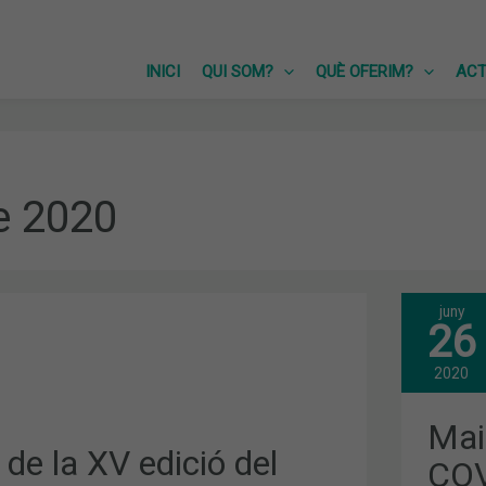
INICI
QUI SOM?
QUÈ OFERIM?
ACT
e 2020
juny
MAI
26
LA
FAR
DAV
2020
LA
COV
19
Mai
I
de la XV edició del
LA
COV
REP