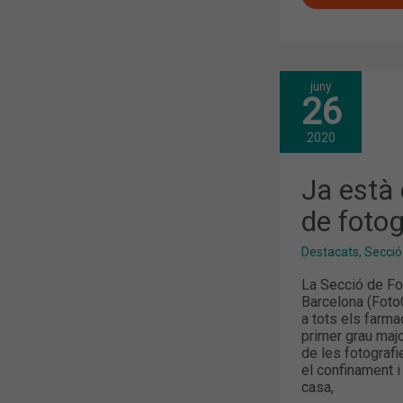
juny
JA
26
ESTÀ
EN
MARXA
2020
EL
V
CONCURS
Ja està
DE
FOTOGRAFI
de foto
DEL
COFB
Destacats
,
Secció
La Secció de Fo
Barcelona (Foto
a tots els farma
primer grau maj
de les fotografi
el confinament 
casa,