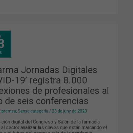
FARMA
y
NADAS
3
ITALES
ID-
20
ISTRA
0
EXIONES
farma Jornadas Digitales
FESIONALES
ID-19’ registra 8.000
LO
exiones de profesionales al
FERENCIAS
lo de seis conferencias
e premsa
,
Sense categoria
/
23 de juny de 2020
ión digital del Congreso y Salón de la farmacia
 al sector analizar las claves que están marcando el