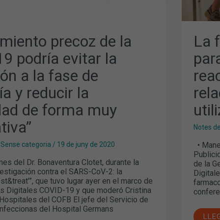
COV
19
D
amiento precoz de la
La 
 podría evitar la
par
VA”
ón a la fase de
rea
 y reducir la
rel
dad de forma muy
uti
ativa”
Notes d
• Manel
,
Sense categoria
/
19 de juny de 2020
Publici
s del Dr. Bonaventura Clotet, durante la
de la G
vestigación contra el SARS-CoV-2: la
Digital
est&treat’”, que tuvo lugar ayer en el marco de
farmaco
s Digitales COVID-19 y que moderó Cristina
confere
Hospitales del COFB El jefe del Servicio de
nfeccionas del Hospital Germans
LLE