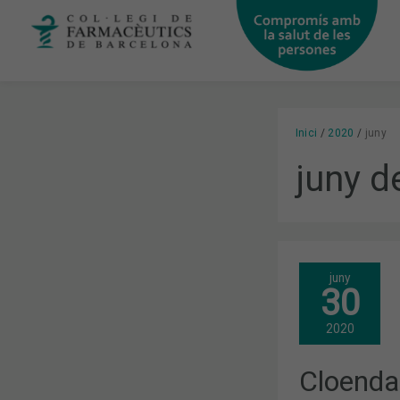
Vés
al
contingut
Inici
2020
juny
juny d
CLOENDA
juny
DE
30
LA
XV
EDICIÓ
2020
DEL
MÀSTER
DE
Cloenda 
GESTIÓ
DE