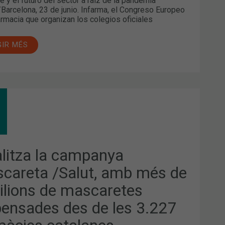
e y el futuro del sector a raíz de la pandemia
Barcelona, 23 de junio. Infarma, el Congreso Europeo
armacia que organizan los colegios oficiales
GIR MÉS
ALITZA
PANYA
CARETA
UT,
alitza la campanya
careta /Salut, amb més de
IONS
ilions de mascaretes
CARETES
PENSADES
pensades des de les 3.227
7