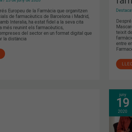
far
FAR
CAT
grés Europeu de la Farmàcia que organitzen
Destaca
icials de farmacèutics de Barcelona i Madrid,
Després
amb Interalia, ha estat fidel a la seva cita
Mascare
a més reunint els farmacèutics,
teixit 
 empreses del sector en un format digital que
farmàci
 la distància
entre e
Farmacè
LLE
juny
INF
19
JOR
DIG
A
COV
2020
19
FIN
SU
SEG