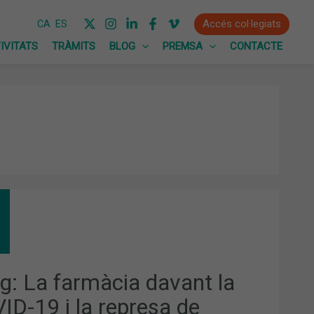
Accés col·legiats
CA
ES
IVITATS
TRÀMITS
BLOG
PREMSA
CONTACTE
G:
MÀCIA
ANT
ID-
g: La farmàcia davant la
ID-19 i la represa de
RESA