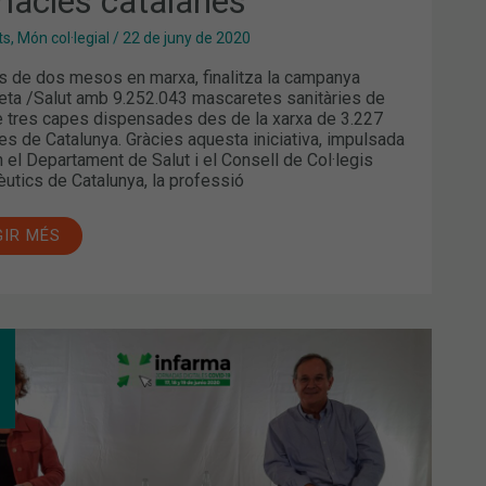
màcies catalanes
MÀCIES
ALANES
ts
,
Món col·legial
/
22 de juny de 2020
 de dos mesos en marxa, finalitza la campanya
ta /Salut amb 9.252.043 mascaretes sanitàries de
de tres capes dispensades des de la xarxa de 3.227
es de Catalunya. Gràcies aquesta iniciativa, impulsada
n el Departament de Salut i el Consell de Col·legis
utics de Catalunya, la professió
GIR MÉS
ARMA
NADAS
ITALES
ID-
ALIZA
UNDO