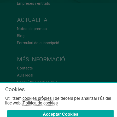
Empreses i entitats
ACTUALITAT
Notes de premsa
Blog
Formulari de subscripció
MÉS INFORMACIÓ
Contacte
Avís legal
Canal Ètic i Política d’ús
Cookies
Utilitzem cookies pròpies i de tercers per analitzar l'ús del
lloc web.
Política de cookies
Acceptar Cookies