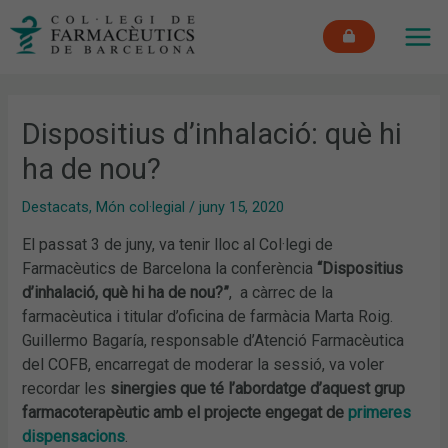
Vés
MAI
al
ME
contingut
Dispositius d’inhalació: què hi
ha de nou?
Destacats
,
Món col·legial
/
juny 15, 2020
El passat 3 de juny, va tenir lloc al Col·legi de
Farmacèutics de Barcelona la conferència
“Dispositius
d’inhalació, què hi ha de nou?”
, a càrrec de la
farmacèutica i titular d’oficina de farmàcia Marta Roig.
Guillermo Bagaría, responsable d’Atenció Farmacèutica
del COFB, encarregat de moderar la sessió, va voler
recordar les
sinergies que té l’abordatge d’aquest grup
farmacoterapèutic amb el projecte engegat de
primeres
dispensacions
.