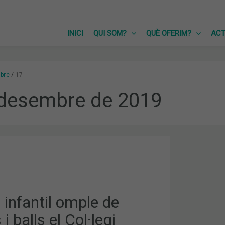
INICI
QUI SOM?
QUÈ OFERIM?
ACT
bre
17
 desembre de 2019
 infantil omple de
i balls el Col·legi