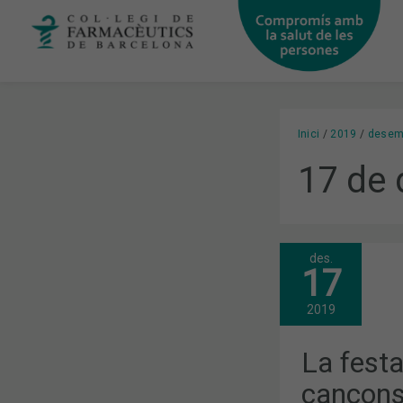
Vés
al
contingut
Inici
2019
desem
17 de
des.
LA
17
FESTA
INFANTIL
OMPLE
2019
DE
CANÇONS
I
La festa
BALLS
EL
cançons 
COL·LEGI