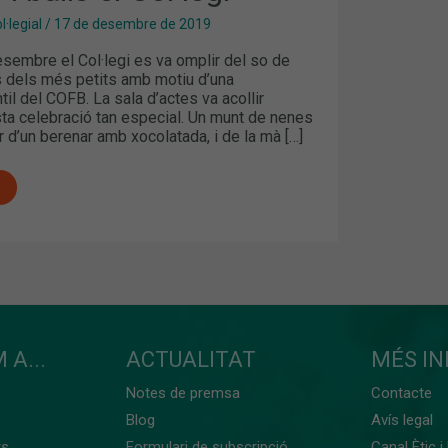
·legial
/
17 de desembre de 2019
sembre el Col·legi es va omplir del so de
es dels més petits amb motiu d’una
til del COFB. La sala d’actes va acollir
a celebració tan especial. Un munt de nenes
r d’un berenar amb xocolatada, i de la mà […]
 A...
ACTUALITAT
MÉS I
Notes de premsa
Contacte
Blog
Avís legal
ts
Formulari de subscripció
Canal Ètic i