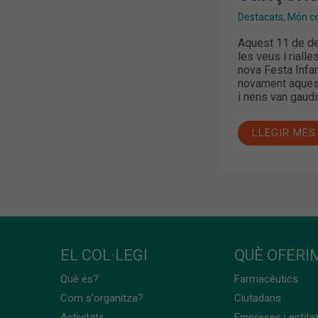
Destacats
,
Món col
Aquest 11 de de
les veus i riall
nova Festa Infan
novament aquest
i nens van gaudi
LLEGIR MÉS
EL COL·LEGI
QUÈ OFERIM
Què és?
Farmacèutics
Com s'organitza?
Ciutadans
Activitats
Empreses i entita