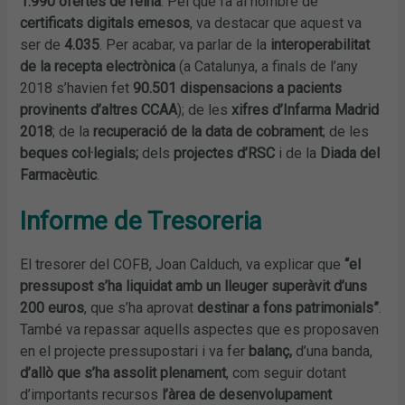
1.990 ofertes de feina
. Pel que fa al nombre de
certificats digitals emesos
, va destacar que aquest va
ser de
4.035
. Per acabar, va parlar de la
interoperabilitat
de la recepta electrònica
(a Catalunya, a finals de l’any
2018 s’havien fet
90.501 dispensacions a pacients
provinents d’altres CCAA
); de les
xifres d’Infarma Madrid
2018
; de la
recuperació de la data de cobrament
; de les
beques col·legials;
dels
projectes d’RSC
i de la
Diada del
Farmacèutic
.
Informe de Tresoreria
El tresorer del COFB, Joan Calduch, va explicar que
“el
pressupost s’ha liquidat amb un lleuger superàvit d’uns
200 euros
, que s’ha aprovat
destinar a fons patrimonials”
.
També va repassar aquells aspectes que es proposaven
en el projecte pressupostari i va fer
balanç,
d’una banda,
d’allò que s’ha assolit plenament
, com seguir dotant
d’importants recursos
l’àrea de
desenvolupament