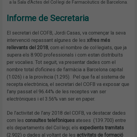
a la Sala d’Actes del Col·legi de Farmacèutics de Barcelona.
Informe de Secretaria
El secretari del COFB, Jordi Casas, va començar la seva
intervenció repassant algunes de les
xifres més
rellevants del 2018
, com el nombre de col·legiats, que ja
supera els 8.900 professionals i com estan distribuïts
per vocalies. Tot seguit, va presentar dades com el
nombre total d’oficines de farmàcia a Barcelona capital
(1.026) i a la província (1.295). Pel que fa al sistema de
recepta electrònica, el secretari del COFB va exposar que
l’any passat el 96.44% de les receptes van ser
electròniques i el 3.56% van ser en paper.
De l’activitat de l’any 2018 del COFB, va destacar dades
com les
consultes telefòniques
ateses (139.700) entre
els departaments del Col·legi; els
expedients tramitats
(2.902) o dades al voltant de les
activitats de formació