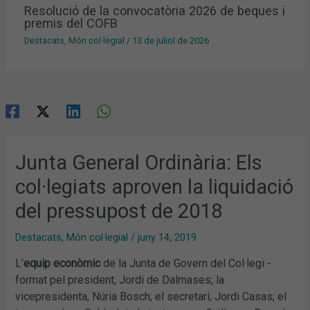
Resolució de la convocatòria 2026 de beques i
premis del COFB
Destacats
,
Món col·legial
/
13 de juliol de 2026
Junta General Ordinària: Els
col·legiats aproven la liquidació
del pressupost de 2018
Destacats
,
Món col·legial
/
juny 14, 2019
L’
equip econòmic
de la Junta de Govern del Col·legi -
format pel president, Jordi de Dalmases; la
vicepresidenta, Núria Bosch; el secretari, Jordi Casas; el