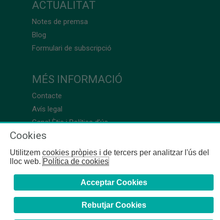
ACTUALITAT
Notes de premsa
Blog
Formulari de subscripció
MÉS INFORMACIÓ
Contacte
Avís legal
Canal Ètic i Política d’ús
Cookies
Utilitzem cookies pròpies i de tercers per analitzar l'ús del
lloc web.
Política de cookies
Acceptar Cookies
Rebutjar Cookies