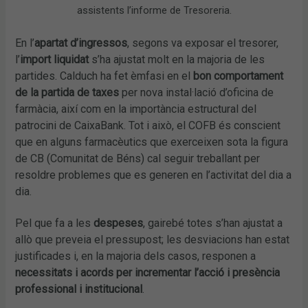
assistents l’informe de Tresoreria.
En l’
apartat d’ingressos
, segons va exposar el tresorer,
l’
import liquidat
s’ha ajustat molt en la majoria de les
partides. Calduch ha fet èmfasi en el
bon comportament
de la partida de taxes
per nova instal·lació d’oficina de
farmàcia, així com en la importància estructural del
patrocini de CaixaBank. Tot i això, el COFB és conscient
que en alguns farmacèutics que exerceixen sota la figura
de CB (Comunitat de Béns) cal seguir treballant per
resoldre problemes que es generen en l’activitat del dia a
dia.
Pel que fa a les
despeses
, gairebé totes s’han ajustat a
allò que preveia el pressupost; les desviacions han estat
justificades i, en la majoria dels casos, responen a
necessitats
i acords
per
incrementar l’acció i presència
professional i institucional
.