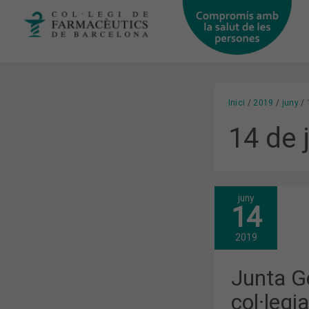
Vés
al
contingut
Inici
2019
juny
14 de 
juny
JUNTA
14
GENERAL
ORDINÀRIA:
ELS
2019
COL·LEGIAT
APROVEN
LA
Junta Ge
LIQUIDACIÓ
DEL
col·legi
PRESSUPOS