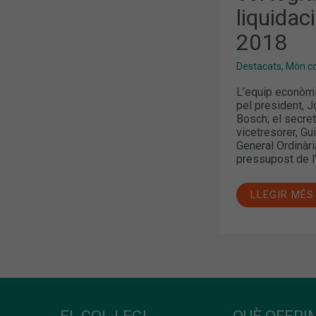
DE
liquidac
2018
2018
Destacats
,
Món col
L’equip econòmic
pel president, J
Bosch; el secreta
vicetresorer, Gu
General Ordinària
pressupost de l’
LLEGIR MÉS