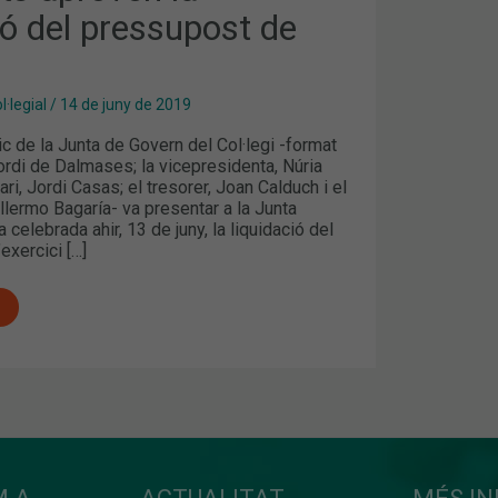
ió del pressupost de
·legial
/
14 de juny de 2019
 de la Junta de Govern del Col·legi -format
ordi de Dalmases; la vicepresidenta, Núria
ri, Jordi Casas; el tresorer, Joan Calduch i el
illermo Bagaría- va presentar a la Junta
 celebrada ahir, 13 de juny, la liquidació del
exercici […]