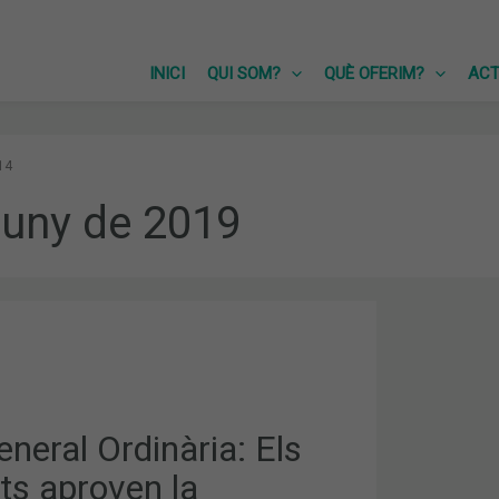
INICI
QUI SOM?
QUÈ OFERIM?
ACT
14
juny de 2019
S
neral Ordinària: Els
ats aproven la
T