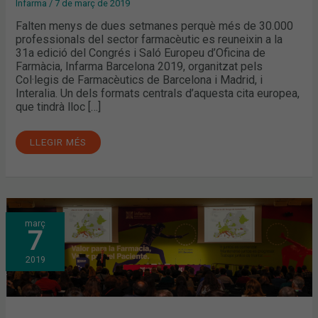
Infarma
/
7 de març de 2019
Falten menys de dues setmanes perquè més de 30.000
professionals del sector farmacèutic es reuneixin a la
31a edició del Congrés i Saló Europeu d’Oficina de
Farmàcia, Infarma Barcelona 2019, organitzat pels
Col·legis de Farmacèutics de Barcelona i Madrid, i
Interalia. Un dels formats centrals d’aquesta cita europea,
que tindrà lloc […]
LLEGIR MÉS
EL
març
DESABASTIMENT
7
DE
MEDICAMENTS,
EL
2019
SEVEM
I
L’IMPACTE
DEL
BREXIT,
ALGUNS
DELS