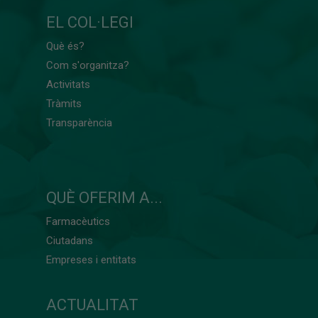
EL COL·LEGI
Què és?
Com s'organitza?
Activitats
Tràmits
Transparència
QUÈ OFERIM A...
Farmacèutics
Ciutadans
Empreses i entitats
ACTUALITAT