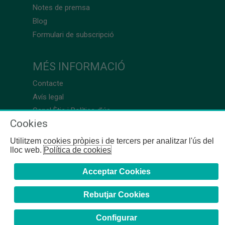
Notes de premsa
Blog
Formulari de subscripció
MÉS INFORMACIÓ
Contacte
Avís legal
Canal Ètic i Política d’ús
Cookies
Utilitzem cookies pròpies i de tercers per analitzar l'ús del
lloc web.
Política de cookies
Acceptar Cookies
Rebutjar Cookies
Configurar