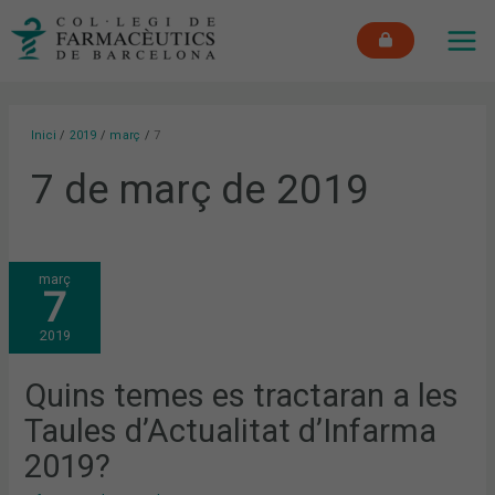
Vés
MAI
al
ME
contingut
Inici
2019
març
7
7 de març de 2019
QUINS
març
TEMES
7
ES
TRACTARAN
A
2019
LES
TAULES
D’ACTUALITAT
D’INFARMA
Quins temes es tractaran a les
2019?
Taules d’Actualitat d’Infarma
2019?