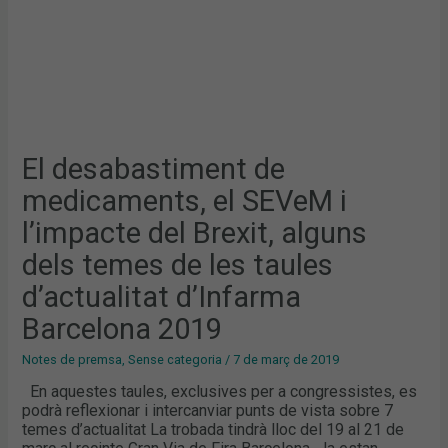
TEMES
DE
LES
TAULES
D’ACTUALITAT
D’INFARMA
BARCELONA
2019
El desabastiment de
medicaments, el SEVeM i
l’impacte del Brexit, alguns
dels temes de les taules
d’actualitat d’Infarma
Barcelona 2019
Notes de premsa
,
Sense categoria
/
7 de març de 2019
En aquestes taules, exclusives per a congressistes, es
podrà reflexionar i intercanviar punts de vista sobre 7
temes d’actualitat La trobada tindrà lloc del 19 al 21 de