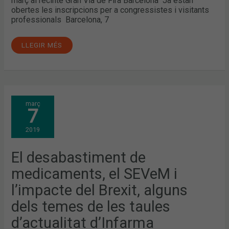
març al recinte Gran Via de Fira Barcelona Ja estan
obertes les inscripcions per a congressistes i visitants
professionals Barcelona, 7
LLEGIR MÉS
EL
març
DESABASTIMENT
7
DE
MEDICAMENTS,
EL
2019
SEVEM
I
L’IMPACTE
DEL
El desabastiment de
BREXIT,
ALGUNS
medicaments, el SEVeM i
DELS
TEMES
DE
l’impacte del Brexit, alguns
LES
TAULES
dels temes de les taules
D’ACTUALITAT
D’INFARMA
BARCELONA
d’actualitat d’Infarma
2019