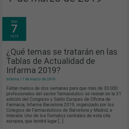
¿QUÉ
Mar
TEMAS
7
SE
TRATARÁN
EN
2019
LAS
TABLAS
DE
ACTUALIDAD
¿Qué temas se tratarán en las
DE
INFARMA
Tablas de Actualidad de
2019?
Infarma 2019?
Infarma
/
7 de marzo de 2019
Faltan menos de dos semanas para que más de 30.000
profesionales del sector farmacéutico se reúnan en la 31
edición del Congreso y Salón Europeo de Oficina de
Farmacia, Infarma Barcelona 2019, organizado por los
Colegios de Farmacéuticos de Barcelona y Madrid, e
Interalia. Uno de los formatos centrales de esta cita
europea, que tendrá lugar […]