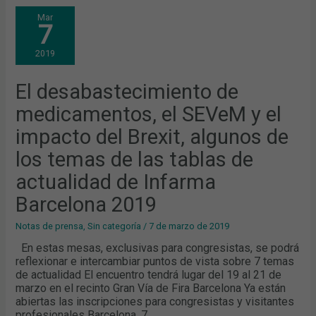
EL
Mar
DESABASTECIMIENTO
7
DE
MEDICAMENTOS,
EL
2019
SEVEM
Y
EL
IMPACTO
El desabastecimiento de
DEL
BREXIT,
medicamentos, el SEVeM y el
ALGUNOS
DE
LOS
impacto del Brexit, algunos de
TEMAS
DE
los temas de las tablas de
LAS
TABLAS
DE
actualidad de Infarma
ACTUALIDAD
DE
Barcelona 2019
INFARMA
BARCELONA
2019
Notas de prensa
,
Sin categoría
/
7 de marzo de 2019
En estas mesas, exclusivas para congresistas, se podrá
reflexionar e intercambiar puntos de vista sobre 7 temas
de actualidad El encuentro tendrá lugar del 19 al 21 de
marzo en el recinto Gran Vía de Fira Barcelona Ya están
abiertas las inscripciones para congresistas y visitantes
profesionales Barcelona, 7