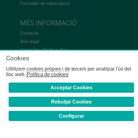
Formulari de subscripció
MÉS INFORMACIÓ
Contacte
Avís legal
Canal Ètic i Política d’ús
Cookies
Utilitzem cookies pròpies i de tercers per analitzar l'ús del
lloc web.
Política de cookies
Acceptar Cookies
Rebutjar Cookies
Configurar
COFB
- 2024 | Girona, 64-66 - 08009 Barcelona - Tel. +34
93 244 07 10