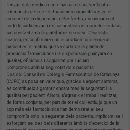
l’envàs dels medicaments hauran de ser verificats i
autenticats des de les farmàcies comunitàries en el
moment de la dispensació. Per fer-ho, escanejaran el
codi de cada envàs i es connectaran al repositori estatal,
sincronitzat amb la plataforma europea. D’aquesta
manera, es confirmarà que el producte que arriba al
pacient és el mateix que va sortir de la planta de
producció farmacèutica i la dispensació guanyarà en
qualitat, eficiència i seguretat per l’usuari.
Compromís amb la seguretat dels pacients
Des del Consell de Col·legis Farmacèutics de Catalunya
(CCFC) es posa en valor que, gràcies a aquest sistema,
es contribueix a garantir encara més la seguretat i la
qualitat pel pacient. Alhora, s’agraeix el treball realitzat,
de forma conjunta, per part de tot el col·lectiu, ja que un
cop més els farmacèutics han demostrat el seu
compromís amb la seguretat dels pacients, implicant-se i
esforçant-se, des dels diferents àmbits d’exercici de la