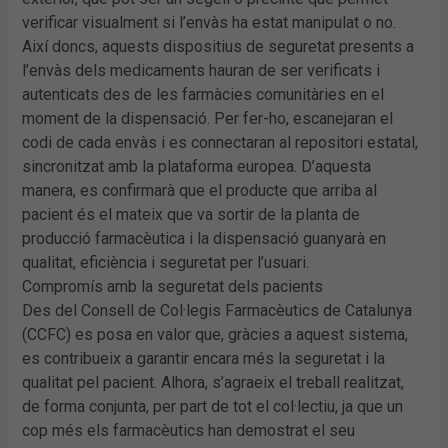
verificar visualment si l’envàs ha estat manipulat o no.
Així doncs, aquests dispositius de seguretat presents a
l’envàs dels medicaments hauran de ser verificats i
autenticats des de les farmàcies comunitàries en el
moment de la dispensació. Per fer-ho, escanejaran el
codi de cada envàs i es connectaran al repositori estatal,
sincronitzat amb la plataforma europea. D’aquesta
manera, es confirmarà que el producte que arriba al
pacient és el mateix que va sortir de la planta de
producció farmacèutica i la dispensació guanyarà en
qualitat, eficiència i seguretat per l’usuari.
Compromís amb la seguretat dels pacients
Des del Consell de Col·legis Farmacèutics de Catalunya
(CCFC) es posa en valor que, gràcies a aquest sistema,
es contribueix a garantir encara més la seguretat i la
qualitat pel pacient. Alhora, s’agraeix el treball realitzat,
de forma conjunta, per part de tot el col·lectiu, ja que un
cop més els farmacèutics han demostrat el seu