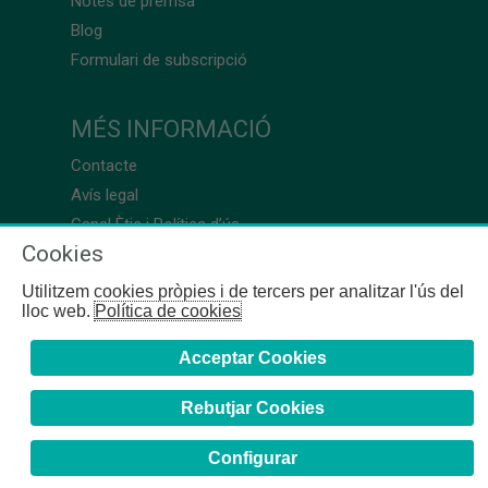
Notes de premsa
Blog
Formulari de subscripció
MÉS INFORMACIÓ
Contacte
Avís legal
Canal Ètic i Política d’ús
Cookies
Utilitzem cookies pròpies i de tercers per analitzar l'ús del
lloc web.
Política de cookies
Acceptar Cookies
Rebutjar Cookies
Configurar
COFB
- 2024 | Girona, 64-66 - 08009 Barcelona - Tel. +34