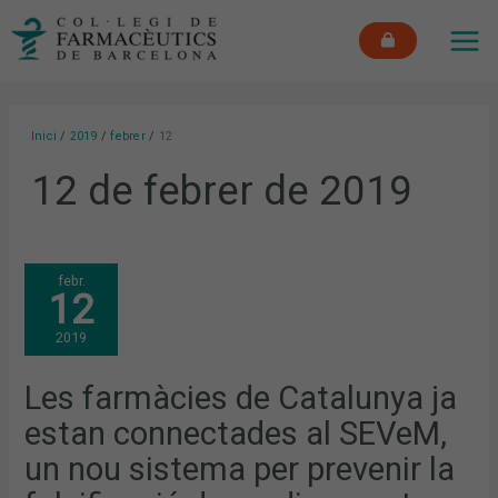
Vés
MAI
al
ME
contingut
Inici
2019
febrer
12
12 de febrer de 2019
LES
febr.
FARMÀCIES
12
DE
CATALUNYA
JA
2019
ESTAN
CONNECTADES
AL
SEVEM,
Les farmàcies de Catalunya ja
UN
NOU
estan connectades al SEVeM,
SISTEMA
PER
PREVENIR
un nou sistema per prevenir la
LA
FALSIFICACIÓ