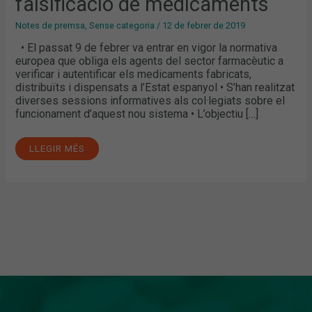
falsificació de medicaments
DE
MEDICAMENTS
Notes de premsa
,
Sense categoria
/
12 de febrer de 2019
• El passat 9 de febrer va entrar en vigor la normativa
europea que obliga els agents del sector farmacèutic a
verificar i autentificar els medicaments fabricats,
distribuïts i dispensats a l’Estat espanyol • S’han realitzat
diverses sessions informatives als col·legiats sobre el
funcionament d’aquest nou sistema • L’objectiu […]
LLEGIR MÉS