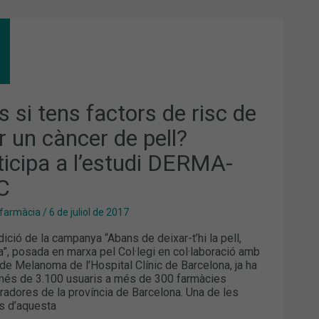
S
S
TORS
C
 si tens factors de risc de
IR
r un càncer de pell?
CER
ticipa a l’estudi DERMA-
L?
TICIPA
C
TUDI
MA-
C
 farmàcia
/
6 de juliol de 2017
dició de la campanya “Abans de deixar-t’hi la pell,
a”, posada en marxa pel Col·legi en col·laboració amb
 de Melanoma de l’Hospital Clínic de Barcelona, ja ha
més de 3.100 usuaris a més de 300 farmàcies
oradores de la província de Barcelona. Una de les
s d’aquesta