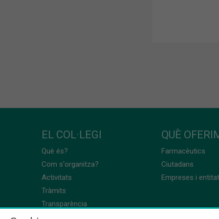
EL COL·LEGI
QUÈ OFERIM
Què és?
Farmacèutics
Com s'organitza?
Ciutadans
Activitats
Empreses i entita
Tràmits
Transparència