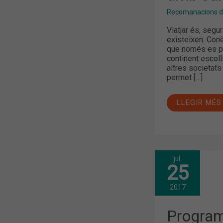
Recomanacions de
Viatjar és, segu
existeixen. Con
que només es pot 
continent escoll
altres societats
permet […]
LLEGIR MÉS
jul.
PROGRAMA
25
DERMOEXPE
DERMOCOSM
A
2017
LA
FARMÀCIA
COMUNITÀR
Program