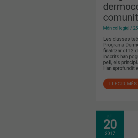
dermoco
comunit
Món col·legial
/
25
Les classes teòr
Programa DermoE
finalitzar el 12 
inscrits han po
pell, els princip
Han aprofundit 
LLEGIR MÉS
jul.
DISPONIBLE
20
UN
NOU
NÚMERO
2017