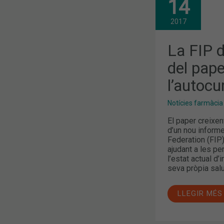
14
FIP
DESTACA
EL
2017
CREIXEMEN
DEL
PAPER
La FIP 
DEL
FARMACÈUT
del pape
EN
L’AUTOCUR
l’autocu
Notícies farmàcia
El paper creixen
d’un nou informe
Federation (FIP)
ajudant a les pe
l’estat actual d’
seva pròpia salut
LLEGIR MÉS