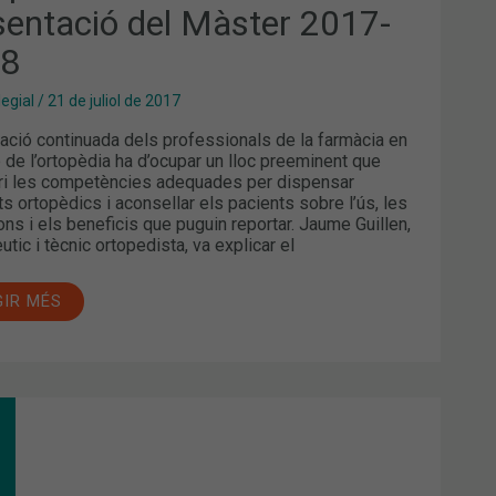
sentació del Màster 2017-
18
legial
/
21 de juliol de 2017
ació continuada dels professionals de la farmàcia en
 de l’ortopèdia ha d’ocupar un lloc preeminent que
i les competències adequades per dispensar
s ortopèdics i aconsellar els pacients sobre l’ús, les
ions i els beneficis que puguin reportar. Jaume Guillen,
tic i tècnic ortopedista, va explicar el
GIR MÉS
EST
IU
IS