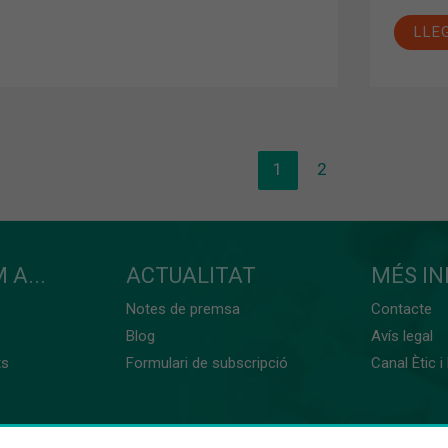
LLE
1
2
 A...
ACTUALITAT
MÉS I
Notes de premsa
Contacte
Blog
Avís legal
ts
Formulari de subscripció
Canal Ètic i