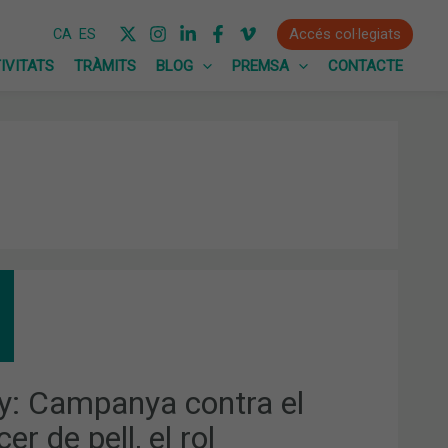
Accés col·legiats
CA
ES
IVITATS
TRÀMITS
BLOG
PREMSA
CONTACTE
Y:
PANYA
TRA
CER
,
y: Campanya contra el
er de pell, el rol
ISTENCIAL