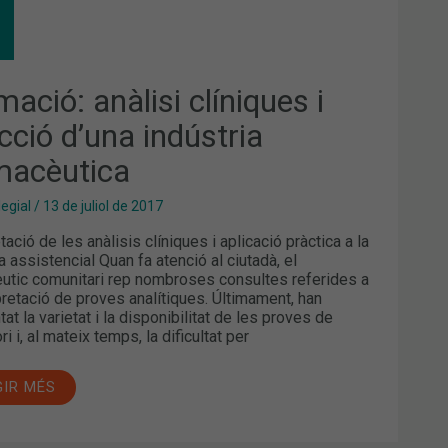
LISI
NIQUES
ECCIÓ
NA
ÚSTRIA
ació: anàlisi clíniques i
MACÈUTICA
cció d’una indústria
macèutica
legial
/
13 de juliol de 2017
tació de les anàlisis clíniques i aplicació pràctica a la
a assistencial Quan fa atenció al ciutadà, el
utic comunitari rep nombroses consultes referides a
rpretació de proves analítiques. Últimament, han
t la varietat i la disponibilitat de les proves de
ri i, al mateix temps, la dificultat per
GIR MÉS