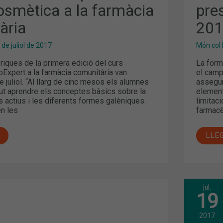
smètica a la farmàcia
pre
ària
20
 de juliol de 2017
Món col·
iques de la primera edició del curs
La form
xpert a la farmàcia comunitària van
el camp
de juliol. “Al llarg de cinc mesos els alumnes
assegur
gut aprendre els conceptes bàsics sobre la
element
is actius i les diferents formes galèniques.
limitac
en les
farmacèu
LLE
jul.
AQU
19
EST
NO
DEIX
2017