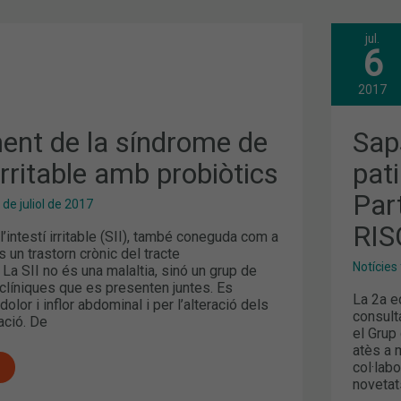
jul.
NT
SAP
6
SI
TEN
FAC
2017
DE
RIS
DE
ent de la síndrome de
Saps
PAT
UN
 irritable amb probiòtics
pati
CÀN
DE
Par
PEL
 de juliol de 2017
PAR
A
RIS
’intestí irritable (SII), també coneguda com a
L’ES
DER
és un trastorn crònic del tracte
RIS
Notícies
. La SII no és una malaltia, sinó un grup de
clíniques que es presenten juntes. Es
La 2a e
dolor i inflor abdominal i per l’alteració dels
consult
ació. De
el Grup
atès a 
col·lab
novetat