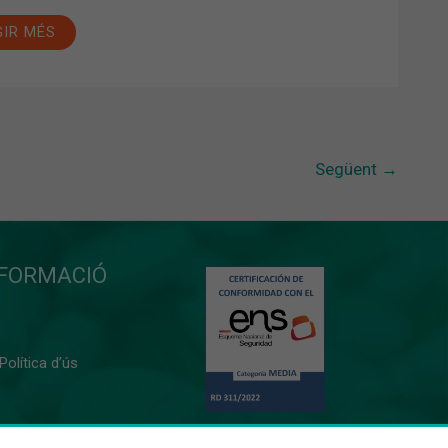
GIR MÉS
Següent
→
NFORMACIÓ
 Política d’ús