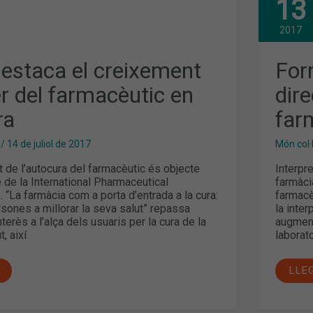
13
ANÀ
CLÍ
I
2017
T
DIR
D’U
IND
destaca el creixement
Form
FAR
IC
r del farmacèutic en
dire
A
ra
far
/
14 de juliol de 2017
Món col·
t de l’autocura del farmacèutic és objecte
Interpre
 de la International Pharmaceutical
farmàci
. “La farmàcia com a porta d’entrada a la cura:
farmacè
rsones a millorar la seva salut” repassa
la inte
interès a l’alça dels usuaris per la cura de la
augmenta
, així
laborato
LLE