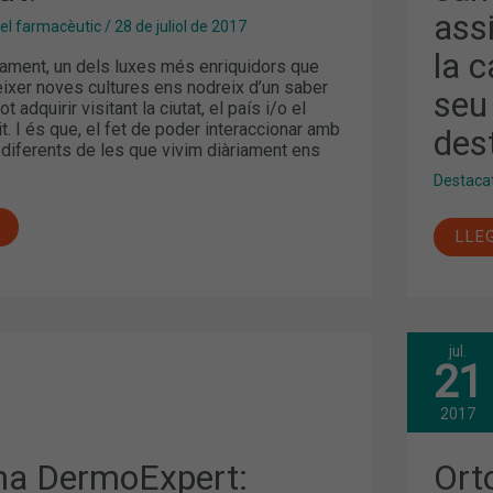
DE
assi
LES
l farmacèutic
/
28 de juliol de 2017
FAR
I
la 
rament, un dels luxes més enriquidors que
LA
CAN
èixer noves cultures ens nodreix d’un saber
seu
DE
adquirir visitant la ciutat, el país i/o el
BCN
it. I és que, el fet de poder interaccionar amb
des
CO
 diferents de les que vivim diàriament ens
A
SEU
Destaca
DE
L’EM
ELS
TEM
LLE
MÉS
DES
jul.
ORT
21
RT:
CON
ÈTICA
I
PRE
2017
DEL
MÀS
IA
2017
a DermoExpert:
Ort
201