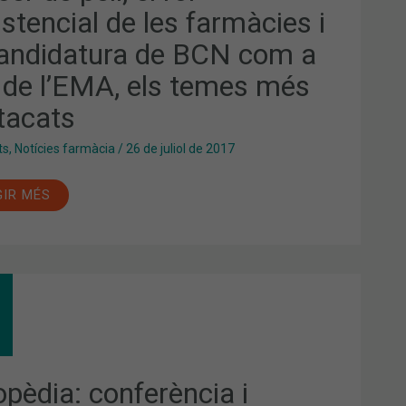
stencial de les farmàcies i
MÀCIES
candidatura de BCN com a
DIDATURA
 de l’EMA, els temes més
tacats
M
ts
,
Notícies farmàcia
/
26 de juliol de 2017
A,
ES
GIR MÉS
TACATS
OPÈDIA:
FERÈNCIA
SENTACIÓ
TER
-
opèdia: conferència i
8