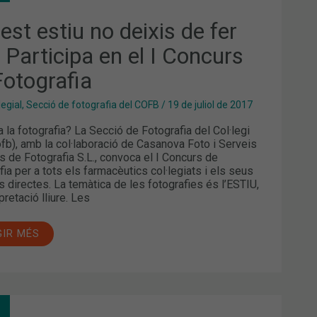
!
est estiu no deixis de fer
TICIPA
! Participa en el I Concurs
Fotografia
CURS
OGRAFIA
legial
,
Secció de fotografia del COFB
/
19 de juliol de 2017
a la fotografia? La Secció de Fotografia del Col·legi
fb), amb la col·laboració de Casanova Foto i Serveis
ls de Fotografia S.L., convoca el I Concurs de
fia per a tots els farmacèutics col·legiats i els seus
rs directes. La temàtica de les fotografies és l’ESTIU,
pretació lliure. Les
GIR MÉS
MACIÓ: