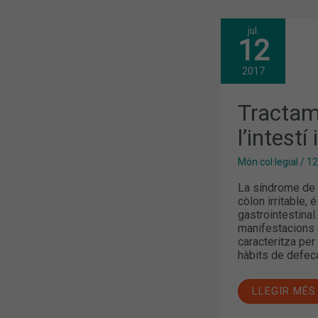
jul.
TRACTAME
12
DE
LA
SÍNDROME
2017
DE
L’INTESTÍ
IRRITABLE
Tractam
AMB
PROBIÒTICS
l’intestí
Món col·legial
/
12
La síndrome de l
còlon irritable, 
gastrointestinal
manifestacions 
caracteritza per 
hàbits de defec
LLEGIR MÉS