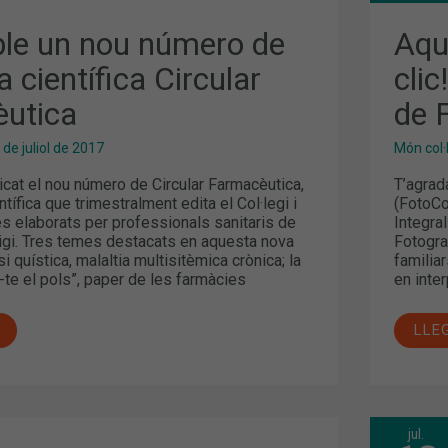
DE
FER
CLIC
ble un nou número de
Aqu
PAR
EN
a científica Circular
clic
ICA
EL
I
utica
de 
CON
DE
FOT
 de juliol de 2017
Món col·
licat el nou número de Circular Farmacèutica,
T’agrad
ntífica que trimestralment edita el Col·legi i
(FotoCo
les elaborats per professionals sanitaris de
Integra
igi. Tres temes destacats en aquesta nova
Fotogra
si quística, malaltia multisitèmica crònica; la
familia
te el pols”, paper de les farmàcies
en inter
LLE
jul.
FOR