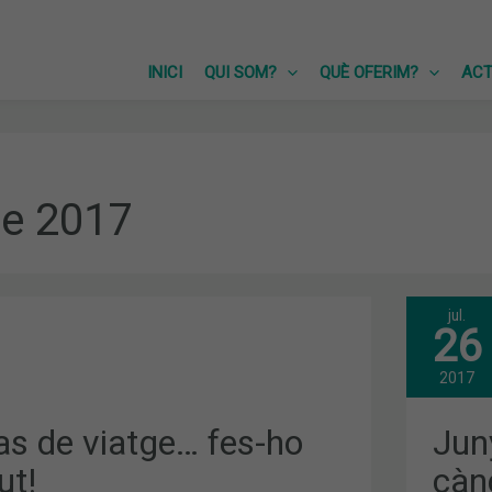
INICI
QUI SOM?
QUÈ OFERIM?
ACT
 de 2017
jul.
JUN
26
CAM
CON
EL
2017
CÀN
DE
PELL
vas de viatge… fes-ho
Jun
EL
ROL
ut!
cànc
ASS