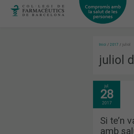
Vés
al
contingut
Inici
2017
juliol
juliol
jul.
SI
28
TE’N
VAS
DE
2017
VIATGE…
FES-
HO
Si te’n 
AMB
SALUT!
amb sal