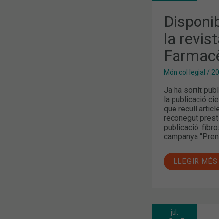
DE
LA
REVISTA
Disponi
CIENTÍFICA
CIRCULAR
la revist
FARMACÈUT
Farmacè
Món col·legial
/
20
Ja ha sortit pub
la publicació cie
que recull artic
reconegut prest
publicació: fibro
campanya “Pren-
LLEGIR MÉS
jul.
LA