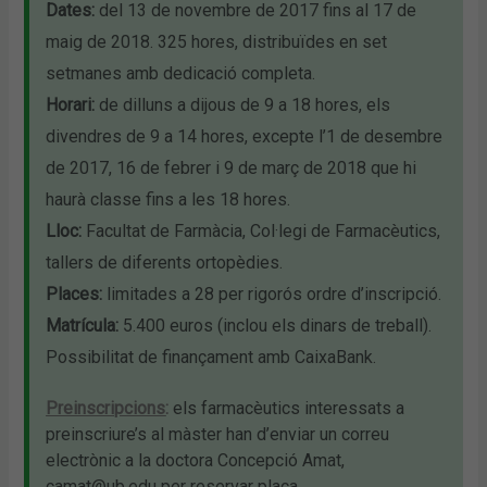
Dates:
del 13 de novembre de 2017 fins al 17 de
maig de 2018. 325 hores, distribuïdes en set
setmanes amb dedicació completa.
Horari:
de dilluns a dijous de 9 a 18 hores, els
divendres de 9 a 14 hores, excepte l’1 de desembre
de 2017, 16 de febrer i 9 de març de 2018 que hi
haurà classe fins a les 18 hores.
Lloc:
Facultat de Farmàcia, Col·legi de Farmacèutics,
tallers de diferents ortopèdies.
Places:
limitades a 28 per rigorós ordre d’inscripció.
Matrícula:
5.400 euros (inclou els dinars de treball).
Possibilitat de finançament amb CaixaBank.
Preinscripcions
:
els farmacèutics interessats a
preinscriure’s al màster han d’enviar un correu
electrònic a la doctora Concepció Amat,
camat@ub.edu per reservar plaça.