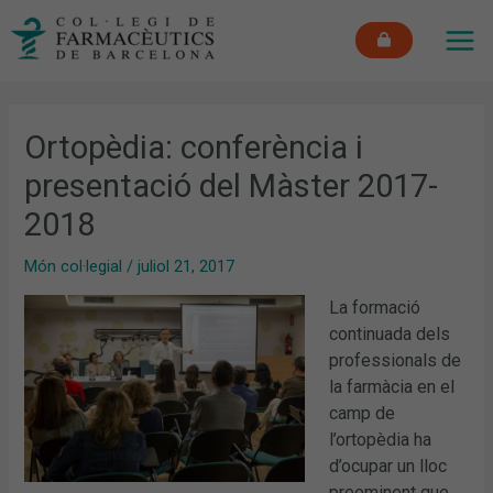
Vés
MAI
al
ME
contingut
Ortopèdia: conferència i
presentació del Màster 2017-
2018
Món col·legial
/
juliol 21, 2017
La formació
continuada dels
professionals de
la farmàcia en el
camp de
l’ortopèdia ha
d’ocupar un lloc
preeminent que