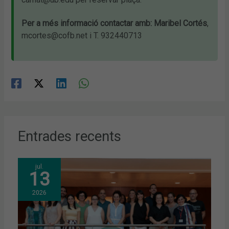
Per a més informació contactar amb: Maribel Cortés
,
mcortes@cofb.net i T. 932440713
Entrades recents
jul.
13
2026