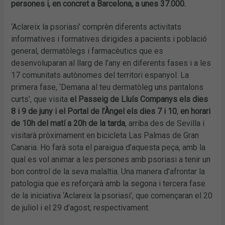
persones i, en concret a Barcelona, a unes 37.000.
‘Aclareix la psoriasi’ comprèn diferents activitats
informatives i formatives dirigides a pacients i població
general, dermatòlegs i farmacèutics que es
desenvoluparan al llarg de l’any en diferents fases i a les
17 comunitats autònomes del territori espanyol. La
primera fase, ‘Demana al teu dermatòleg uns pantalons
curts’, que visita
el Passeig de Lluís Companys els dies
8 i 9 de juny i el Portal de l’Àngel els dies 7 i 10
,
en horari
de 10h del matí a 20h de la tarda
, arriba des de Sevilla i
visitarà pròximament en bicicleta Las Palmas de Gran
Canaria. Ho farà sota el paraigua d’aquesta peça, amb la
qual es vol animar a les persones amb psoriasi a tenir un
bon control de la seva malaltia. Una manera d’afrontar la
patologia que es reforçarà amb la segona i tercera fase
de la iniciativa ‘Aclareix la psoriasi’, que començaran el 20
de juliol i el 29 d’agost, respectivament.