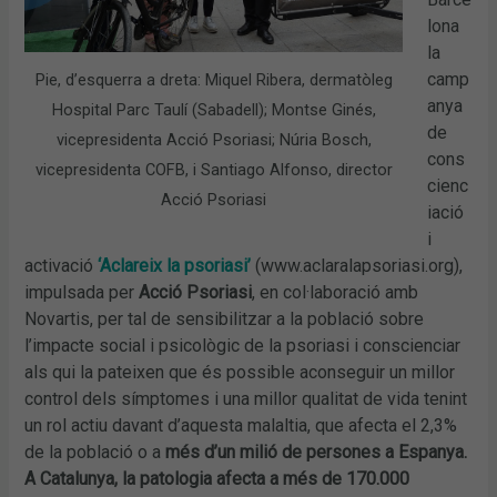
lona
la
camp
Pie, d’esquerra a dreta: Miquel Ribera, dermatòleg
anya
Hospital Parc Taulí (Sabadell); Montse Ginés,
de
vicepresidenta Acció Psoriasi; Núria Bosch,
cons
vicepresidenta COFB, i Santiago Alfonso, director
cienc
Acció Psoriasi
iació
i
activació
‘Aclareix la psoriasi’
(www.aclaralapsoriasi.org),
impulsada per
Acció Psoriasi
, en col·laboració amb
Novartis, per tal de sensibilitzar a la població sobre
l’impacte social i psicològic de la psoriasi i conscienciar
als qui la pateixen que és possible aconseguir un millor
control dels símptomes i una millor qualitat de vida tenint
un rol actiu davant d’aquesta malaltia, que afecta el 2,3%
de la població o a
més d’un milió de persones a Espanya
.
A Catalunya, la patologia afecta a més de 170.000