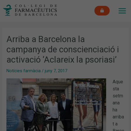
Vés
MAI
al
ME
contingut
Arriba a Barcelona la
campanya de conscienciació i
activació ‘Aclareix la psoriasi’
Notícies farmàcia
/
juny 7, 2017
Aque
sta
setm
ana
ha
arriba
t a
Barce