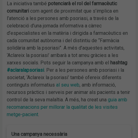
La iniciativa també
potenciarà el rol del farmacèutic
comunitari
com agent de proximitat que s’implica en
l’atenció a les persones amb psoriasi, a través de la
celebració d’una jornada informativa a càrrec
d’especialistes en la matèria i dirigida a farmacèutics en
cada comunitat autònoma i del distintiu de “Farmàcia
solidària amb la psoriasi”. A més d’aquestes activitats,
‘Aclareix la psoriasi’ arribarà a tot arreu gràcies a les
xarxes socials. Pots seguir la campanya amb el
hashtag
#aclaralapsoriasi
. Per a les persones amb psoriasi i la
societat, ‘Aclareix la psoriasi’ també ofereix diferents
continguts informatius
al seu web
, amb informació,
recursos pràctics i serveis per animar als pacients a tenir
control de la seva malaltia. A més, ha creat una
guia amb
recomanacions per millorar la qualitat de les visites
metge-pacient
.
Una campanya necessària