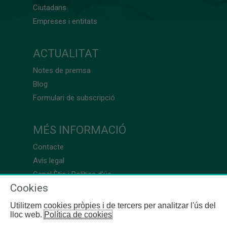
Ciutadans
Empreses i entitats
ACTUALITAT
Notes de premsa
Blog
Formulari de subscripció
MÉS INFORMACIÓ
Contacte
Avís legal
Canal Ètic i Política d’ús
Cookies
Utilitzem cookies pròpies i de tercers per analitzar l'ús del
lloc web.
Política de cookies