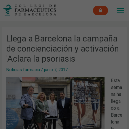
Ir
MAI
al
ME
contenido
Llega a Barcelona la campaña
de concienciación y activación
'Aclara la psoriasis'
Noticias farmacia
/
junio 7, 2017
Esta
sema
na ha
llega
do a
Barce
lona
la