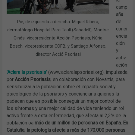
camp
aña
de
Pie, de izquierda a derecha: Miquel Ribera,
conci
dermatólogo Hospital Parc Taulí (Sabadell); Montse
encia
Ginés, vicepresidenta Acción Psoriasis; Núria
ción
Bosch, vicepresidenta COFB, y Santiago Alfonso,
y
director Acció Psoriasi
activ
ación
'Aclara la psoriasis'
(www.aclaralapsoriasi.org), impulsada
por
Acción Psoriasis
, en colaboración con Novartis, para
sensibilizar a la población sobre el impacto social y
psicológico de la psoriasis y concienciar a quienes la
padecen que es posible conseguir un mejor control de
los síntomas y una mejor calidad de vida teniendo un rol
activo frente a esta enfermedad, que afecta al 2,3% de la
población oa
más de un millón de personas en España
.
En
Cataluña, la patología afecta a más de 170.000 personas