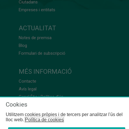
Ciutadans
Empreses i entitats
ACTUALITAT
Notes de premsa
Blog
Formulari de subscripció
MÉS INFORMACIÓ
Contacte
Avís legal
Canal Ètic i Política d’ús
Cookies
Utilitzem cookies pròpies i de tercers per analitzar l'ús del
lloc web.
Política de cookies