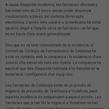
A causa d’aquesta incidència, les farmàcies afectades
han estat més de 24 hores sense poder dispensar
medicaments a través del sistema de recepta
electrònica. L’accés dels usuaris a la medicació ha estat
garantit, degut a l’àmplia xarxa de farmàcies i al fet que
no es tracta d’una avaria generalitzada.
Des que es va tenir coneixement de la incidència, el
Consell de Col·legis de Farmacèutics de Catalunya ha
estat en contacte amb la companyia i la reclamació d’una
solució s’ha elevat als més alts nivells. La companyia ha
explicat que des d’aquesta matinada s’ha treballat en la
instal·lació i configuració d’un equip nou.
Les farmàcies de Catalunya estan en un procés de
migració de proveïdor, de Telefónica a Vodafone, però
aquesta incidència és independent a aquest procés. Les
farmàcies que ja han fet la migració a Vodafone no han
estat afectades, però hi havia farmàcies que encara tenen