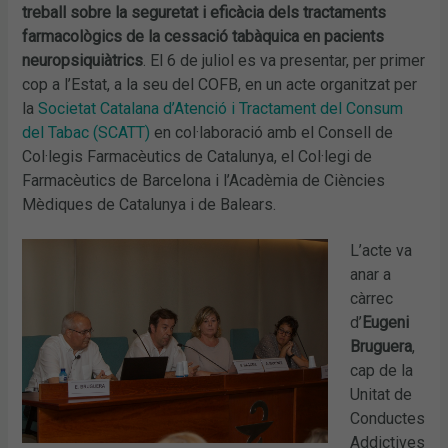
treball sobre la seguretat i eficàcia dels tractaments
farmacològics de la cessació tabàquica en pacients
neuropsiquiàtrics
. El 6 de juliol es va presentar, per primer
cop a l’Estat, a la seu del COFB, en un acte organitzat per
la
Societat Catalana d’Atenció i Tractament del Consum
del Tabac (SCATT)
en col·laboració amb el Consell de
Col·legis Farmacèutics de Catalunya, el Col·legi de
Farmacèutics de Barcelona i l’Acadèmia de Ciències
Mèdiques de Catalunya i de Balears.
L’acte va
anar a
càrrec
d’
Eugeni
Bruguera
,
cap de la
Unitat de
Conductes
Addictives