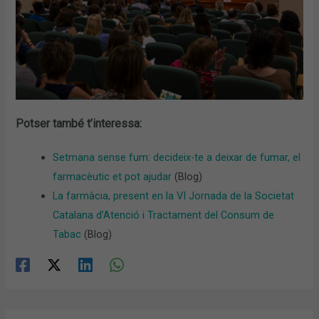
Potser també t’interessa:
Setmana sense fum: decideix-te a deixar de fumar, el
farmacèutic et pot ajudar
(Blog)
La farmàcia, present en la VI Jornada de la Societat
Catalana d’Atenció i Tractament del Consum de
Tabac
(Blog)