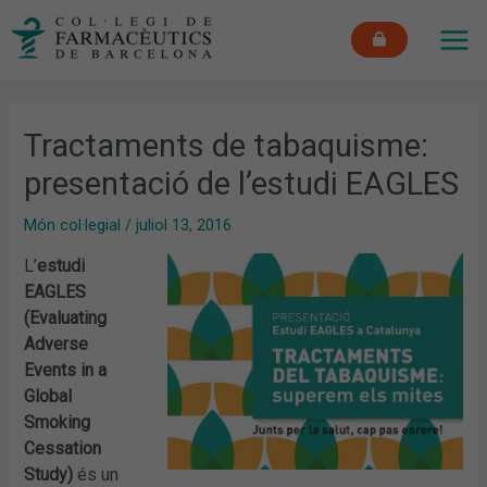
Vés
MAI
al
ME
contingut
Tractaments de tabaquisme:
presentació de l’estudi EAGLES
Món col·legial
/
juliol 13, 2016
L’
estudi
EAGLES
(Evaluating
Adverse
Events in a
Global
Smoking
Cessation
Study)
és un