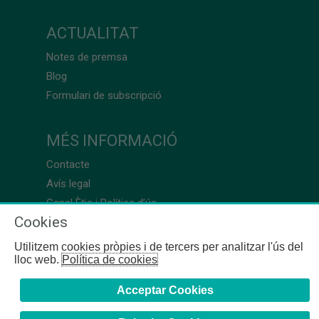
ACTUALITAT
Notes de premsa
Blog
Formulari de subscripció
MÉS INFORMACIÓ
Contacte
Avís legal
Canal Ètic i Política d’ús
Cookies
Utilitzem cookies pròpies i de tercers per analitzar l'ús del
lloc web.
Política de cookies
Acceptar Cookies