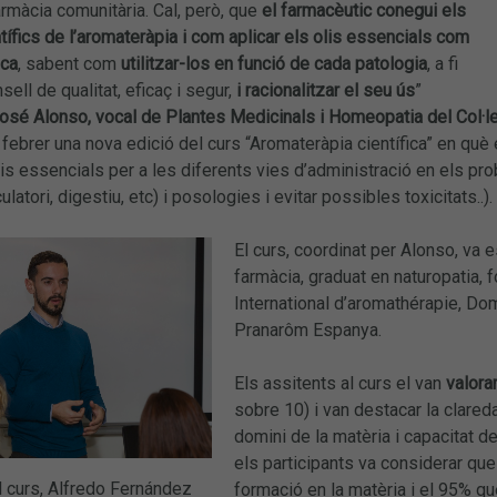
rmàcia comunitària. Cal, però, que
el farmacèutic conegui els
ífics de l’aromateràpia i com aplicar els olis essencials com
ica
, sabent com
utilitzar-los en funció de cada patologia
, a fi
ell de qualitat, eficaç i segur,
i racionalitzar el seu ús
”
osé Alonso, vocal de Plantes Medicinals i Homeopatia del Col·l
ebrer una nova edició del curs “Aromateràpia científica” en què 
lis essencials per a les diferents vies d’administració en els p
culatori, digestiu, etc) i posologies i evitar possibles toxicitats..).
El curs, coordinat per Alonso, va e
farmàcia, graduat en naturopatia, 
International d’aromathérapie, D
Pranarôm Espanya.
Els assitents al curs el van
valora
sobre 10) i van destacar la clared
domini de la matèria i capacitat d
els participants va considerar qu
l curs, Alfredo Fernández
formació en la matèria i el 95% qu