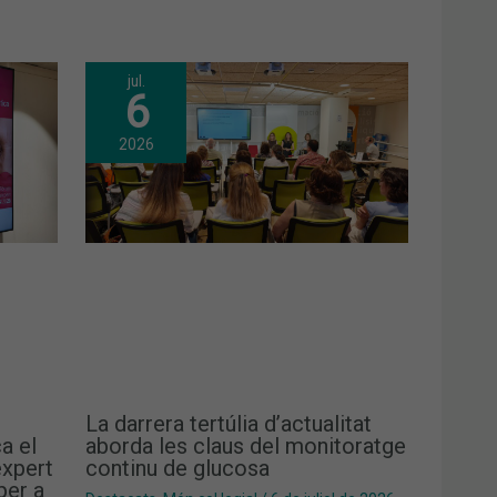
jul.
6
2026
La darrera tertúlia d’actualitat
a el
aborda les claus del monitoratge
xpert
continu de glucosa
per a