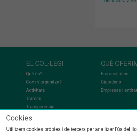
Destacats
,
Món co
EL COL·LEGI
QUÈ OFERIM
Què és?
Farmacèutics
Com s'organitza?
Ciutadans
Activitats
Empreses i entita
Tràmits
Transparència
Cookies
Utilitzem cookies pròpies i de tercers per analitzar l'ús del l