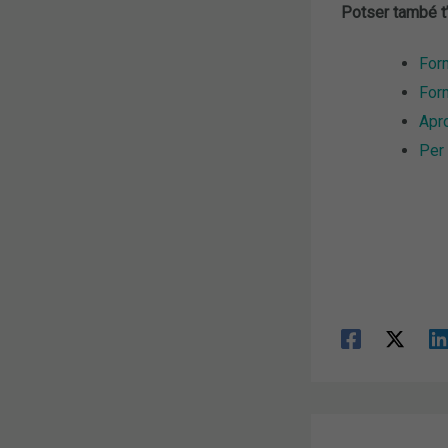
Potser també t’
Form
Form
Apro
Per 