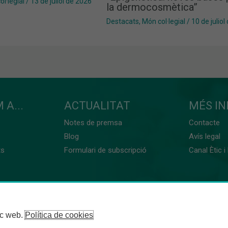
l·legial
/
13 de juliol de 2026
la dermocosmètica”
Destacats
,
Món col·legial
/
10 de juliol
 A...
ACTUALITAT
MÉS I
Notes de premsa
Contacte
Blog
Avís legal
ts
Formulari de subscripció
Canal Ètic i
loc web.
Política de cookies