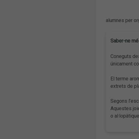
alumnes per or
Saber-ne m
Coneguts des 
únicament com
El terme arom
extrets de pl
Segons l’esco
Aquestes joie
o al·lopàtique