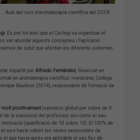
Aula del curs d’aromateràpia científica del COFB
egi
. És per tot això que el Col·legi va organitzar el
es van abordar aquests conceptes i l’aplicació
roblemes de salut que afecten als diferents sistemes
star impartit per
Alfredo Fernández
, llicenciat en
format en aromateràpia científica i medicinal, Collège
ominique Baudoux (2014), responsable de formació de
r molt positivament
(valoració global per sobre de 9
at de la exposició del professor, així como el seu
e motivació (qualificació de 10 sobre 10). El 100% de
e el curs havia cobert les seves necessitats de
e el que havia aprés era aplicable al seu lloc de