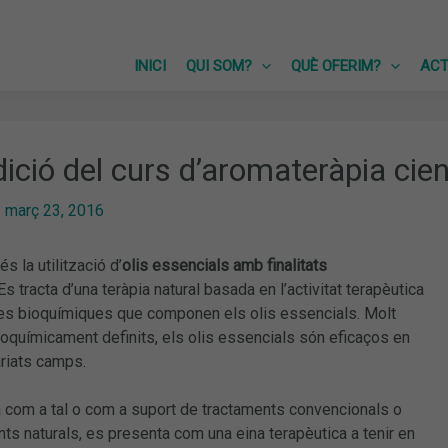
INICI
QUI SOM?
QUÈ OFERIM?
ACT
ició del curs d’aromateràpia cien
/
març 23, 2016
s la utilització d’
olis essencials amb finalitats
 Es tracta d’una teràpia natural basada en l’activitat terapèutica
es bioquímiques que componen els olis essencials. Molt
ioquímicament definits, els olis essencials són eficaços en
riats camps.
a com a tal o com a suport de tractaments convencionals o
nts naturals, es presenta com una eina terapèutica a tenir en