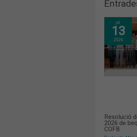
Entrade
jul.
13
2026
Resolució d
2026 de beq
COFB