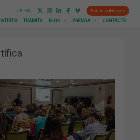
Accés col·legiats
CA
ES
IVITATS
TRÀMITS
BLOG
PREMSA
CONTACTE
tífica