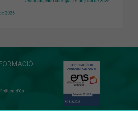
Destacats
,
Món col·legial
/
6 de juliol de 2026
 de 2026
NFORMACIÓ
 Política d’ús