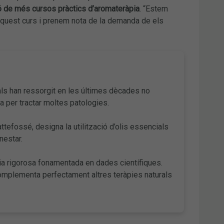
ó de més cursos pràctics d’aromateràpia
. “Estem
’aquest curs i prenem nota de la demanda de els
ials han ressorgit en les últimes dècades no
a per tractar moltes patologies.
tefossé, designa la utilització d’olis essencials
nestar.
ia rigorosa fonamentada en dades científiques.
complementa perfectament altres teràpies naturals