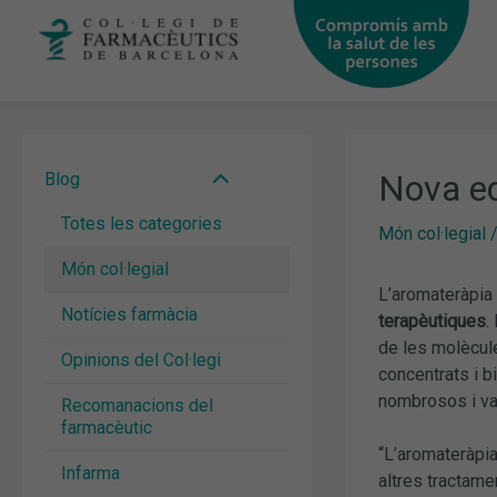
Vés
al
contingut
Nova ed
Blog
Totes les categories
Món col·legial
Món col·legial
L’aromateràpia é
Notícies farmàcia
terapèutiques
.
de les molècul
Opinions del Col·legi
concentrats i b
nombrosos i va
Recomanacions del
farmacèutic
“L’aromateràpi
Infarma
altres tractame