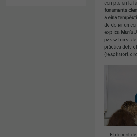
compte en la fa
fonaments cient
a eina terapèut
de donar un cons
explica
María J
passat mes de f
pràctica dels o
(respiratori, cir
El docent de