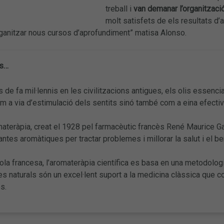
treball i
van demanar l’organitzaci
molt satisfets de els resultats d
ganitzar nous cursos d’aprofundiment” matisa Alonso.
és…
de fa mil·lennis en les civilitzacions antigues, els olis essenc
 a via d’estimulació dels sentits sinó també com a eina efectiv
ateràpia, creat el 1928 pel farmacèutic francès René Maurice Gat
antes aromàtiques per tractar problemes i millorar la salut i el be
la francesa, l’aromateràpia científica es basa en una metodolog
s naturals són un excel·lent suport a la medicina clàssica que 
s.