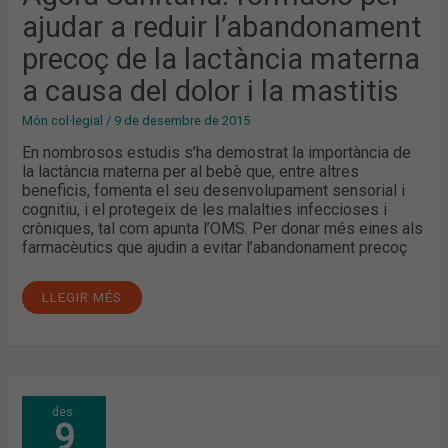
LA
ajudar a reduir l’abandonament
LACTÀNCIA
MATERNA
A
precoç de la lactància materna
CAUSA
DEL
a causa del dolor i la mastitis
DOLOR
I
LA
Món col·legial
/
9 de desembre de 2015
MASTITIS
En nombrosos estudis s’ha demostrat la importància de
la lactància materna per al bebè que, entre altres
beneficis, fomenta el seu desenvolupament sensorial i
cognitiu, i el protegeix de les malalties infeccioses i
cròniques, tal com apunta l’OMS. Per donar més eines als
farmacèutics que ajudin a evitar l’abandonament precoç
LLEGIR MÉS
UNA
des.
FORMACIÓ
9
D’ÀGORA
SANITÀRIA