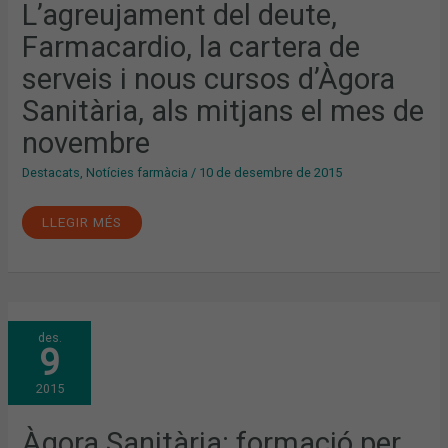
I
L’agreujament del deute,
NOUS
CURSOS
Farmacardio, la cartera de
D’ÀGORA
SANITÀRIA,
ALS
serveis i nous cursos d’Àgora
MITJANS
EL
Sanitària, als mitjans el mes de
MES
DE
NOVEMBRE
novembre
Destacats
,
Notícies farmàcia
/
10 de desembre de 2015
LLEGIR MÉS
ÀGORA
des.
SANITÀRIA:
9
FORMACIÓ
PER
AJUDAR
2015
A
REDUIR
L’ABANDONAMENT
PRECOÇ
Àgora Sanitària: formació per
DE