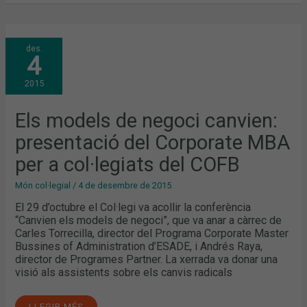
ELS
des.
MODELS
4
DE
NEGOCI
CANVIEN:
2015
PRESENTACIÓ
DEL
CORPORATE
MBA
Els models de negoci canvien:
PER
A
presentació del Corporate MBA
COL·LEGIATS
DEL
COFB
per a col·legiats del COFB
Món col·legial
/
4 de desembre de 2015
El 29 d’octubre el Col·legi va acollir la conferència
“Canvien els models de negoci”, que va anar a càrrec de
Carles Torrecilla, director del Programa Corporate Master
Bussines of Administration d’ESADE, i Andrés Raya,
director de Programes Partner. La xerrada va donar una
visió als assistents sobre els canvis radicals
LLEGIR MÉS