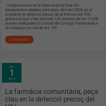
Compromesos en la lluita contra la Sida: Els
farmacèutics catalans participen, des del 2009, en el
programa de detecció precoç de la infecció per VIH,
gràcies al qual s’han detectat 120 reactius de les 11.048
proves realitzades El Consell de Col·legis Farmacèutics
de Catalunya és una de les 139
LLEGIR MÉS
LA
des.
FARMÀCIA
1
COMUNITÀRIA,
PEÇA
CLAU
2015
EN
LA
DETECCIÓ
PRECOÇ
La farmàcia comunitària, peça
DEL
VIH
clau en la detecció precoç del