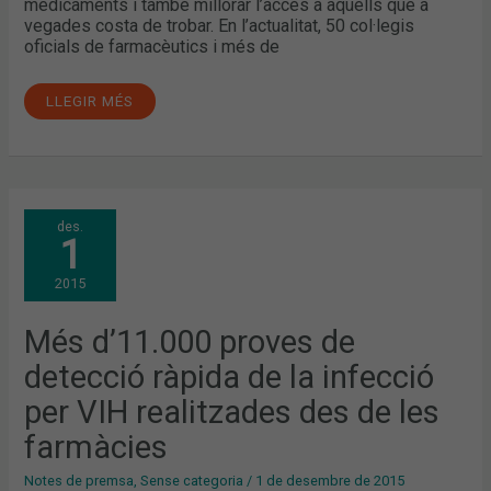
medicaments i també millorar l’accés a aquells que a
vegades costa de trobar. En l’actualitat, 50 col·legis
oficials de farmacèutics i més de
LLEGIR MÉS
MÉS
des.
D’11.000
1
PROVES
DE
DETECCIÓ
2015
RÀPIDA
DE
LA
INFECCIÓ
Més d’11.000 proves de
PER
VIH
detecció ràpida de la infecció
REALITZADES
DES
DE
per VIH realitzades des de les
LES
FARMÀCIES
farmàcies
Notes de premsa
,
Sense categoria
/
1 de desembre de 2015