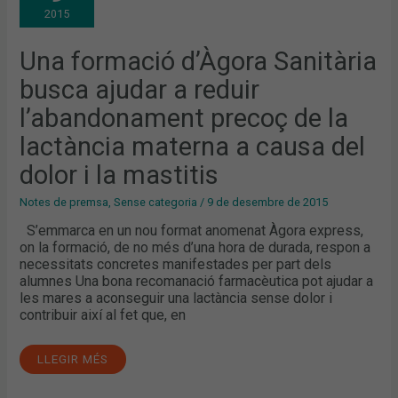
BUSCA
2015
AJUDAR
A
REDUIR
L’ABANDONAMENT
Una formació d’Àgora Sanitària
PRECOÇ
DE
busca ajudar a reduir
LA
LACTÀNCIA
MATERNA
l’abandonament precoç de la
A
CAUSA
lactància materna a causa del
DEL
DOLOR
I
dolor i la mastitis
LA
MASTITIS
Notes de premsa
,
Sense categoria
/
9 de desembre de 2015
S’emmarca en un nou format anomenat Àgora express,
on la formació, de no més d’una hora de durada, respon a
necessitats concretes manifestades per part dels
alumnes Una bona recomanació farmacèutica pot ajudar a
les mares a aconseguir una lactància sense dolor i
contribuir així al fet que, en
LLEGIR MÉS