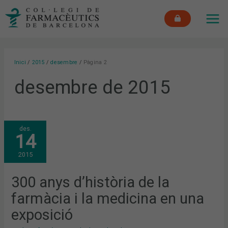
Vés
MAI
al
ME
contingut
Inici
2015
desembre
Pàgina 2
desembre de 2015
300
des.
ANYS
14
D’HISTÒRIA
DE
LA
2015
FARMÀCIA
I
LA
MEDICINA
300 anys d’història de la
EN
UNA
farmàcia i la medicina en una
EXPOSICIÓ
exposició