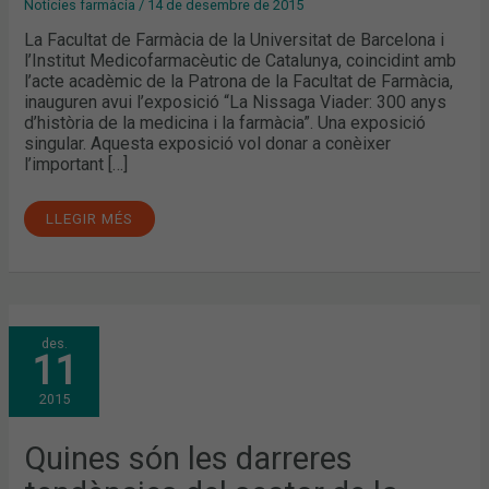
Notícies farmàcia
/
14 de desembre de 2015
La Facultat de Farmàcia de la Universitat de Barcelona i
l’Institut Medicofarmacèutic de Catalunya, coincidint amb
l’acte acadèmic de la Patrona de la Facultat de Farmàcia,
inauguren avui l’exposició “La Nissaga Viader: 300 anys
d’història de la medicina i la farmàcia”. Una exposició
singular. Aquesta exposició vol donar a conèixer
l’important […]
LLEGIR MÉS
QUINES
des.
SÓN
11
LES
DARRERES
TENDÈNCIES
2015
DEL
SECTOR
DE
LA
Quines són les darreres
COSMÈTICA
A
LA