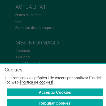
ACTUALITAT
Notes de premsa
Blog
Formulari de subscripció
MÉS INFORMACIÓ
Contacte
Avís legal
Canal Ètic i Política d’ús
Cookies
Utilitzem cookies pròpies i de tercers per analitzar l'ús del
lloc web.
Política de cookies
Acceptar Cookies
Rebutjar Cookies