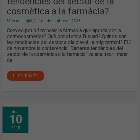
tendències del sector de la
FARMÀCIA?
cosmètica a la farmàcia?
Món col·legial
/
11 de desembre de 2015
Com es pot diferenciar la farmàcia que aposta per la
dermocosmètica? Què pot oferir a l’usuari? Quines són
les tendències del sector a dia d’avui i a mig termini? El 3
de novembre la conferència “Darreres tendències del
sector de la cosmètica a la farmàcia” va analitzar i mirar
de
LLEGIR MÉS
L’AGREUJAMENT
des.
DEL
10
DEUTE,
FARMACARDIO,
LA
2015
CARTERA
DE
SERVEIS