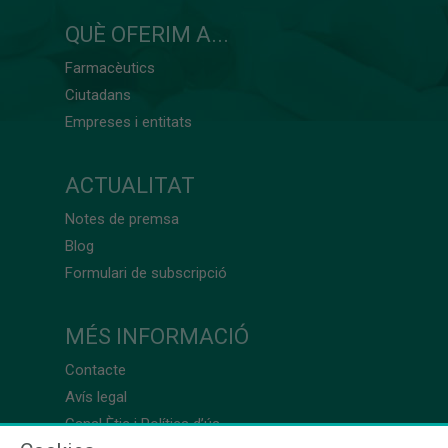
QUÈ OFERIM A...
Farmacèutics
Ciutadans
Empreses i entitats
ACTUALITAT
Notes de premsa
Blog
Formulari de subscripció
MÉS INFORMACIÓ
Contacte
Avís legal
Canal Ètic i Política d’ús