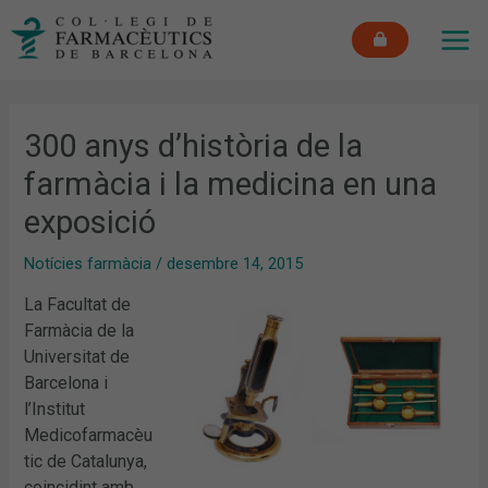
Vés
MAI
al
ME
contingut
300 anys d’història de la
farmàcia i la medicina en una
exposició
Notícies farmàcia
/
desembre 14, 2015
La Facultat de
Farmàcia de la
Universitat de
Barcelona i
l’Institut
Medicofarmacèu
tic de Catalunya,
coincidint amb