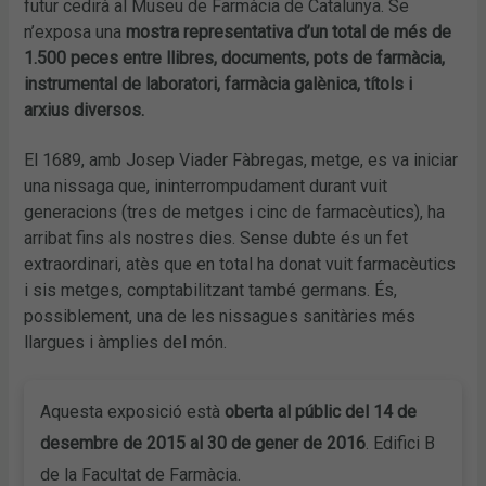
futur cedirà al Museu de Farmàcia de Catalunya. Se
n’exposa una
mostra representativa d’un total de més de
1.500 peces entre llibres, documents, pots de farmàcia,
instrumental de laboratori, farmàcia galènica, títols i
arxius diversos.
El 1689, amb Josep Viader Fàbregas, metge, es va iniciar
una nissaga que, ininterrompudament durant vuit
generacions (tres de metges i cinc de farmacèutics), ha
arribat fins als nostres dies. Sense dubte és un fet
extraordinari, atès que en total ha donat vuit farmacèutics
i sis metges, comptabilitzant també germans. És,
possiblement, una de les nissagues sanitàries més
llargues i àmplies del món.
Aquesta exposició està
oberta al públic del 14 de
desembre de 2015 al 30 de gener de 2016
. Edifici B
de la Facultat de Farmàcia.