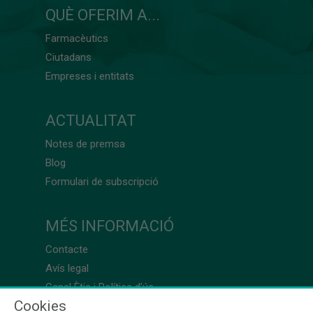
QUÈ OFERIM A...
Farmacèutics
Ciutadans
Empreses i entitats
ACTUALITAT
Notes de premsa
Blog
Formulari de subscripció
MÉS INFORMACIÓ
Contacte
Avís legal
Canal Ètic i Política d’ús
Cookies