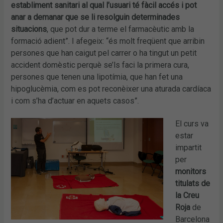
establiment sanitari al qual l’usuari té fàcil accés i pot
anar a demanar que se li resolguin determinades
situacions
, que pot dur a terme el farmacèutic amb la
formació adient”. I afegeix: “és molt freqüent que arribin
persones que han caigut pel carrer o ha tingut un petit
accident domèstic perquè se’ls faci la primera cura,
persones que tenen una lipotímia, que han fet una
hipoglucèmia, com es pot reconèixer una aturada cardíaca
i com s’ha d’actuar en aquets casos”.
El curs va
estar
impartit
per
monitors
titulats de
la Creu
Roja
de
Barcelona