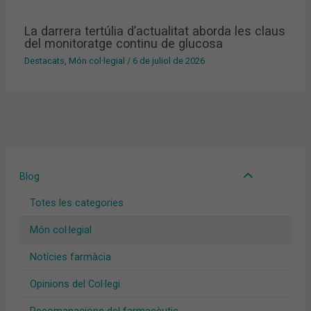
La darrera tertúlia d’actualitat aborda les claus
del monitoratge continu de glucosa
Destacats
,
Món col·legial
/
6 de juliol de 2026
Blog
Totes les categories
Món col·legial
Notícies farmàcia
Opinions del Col·legi
Recomanacions del farmacèutic