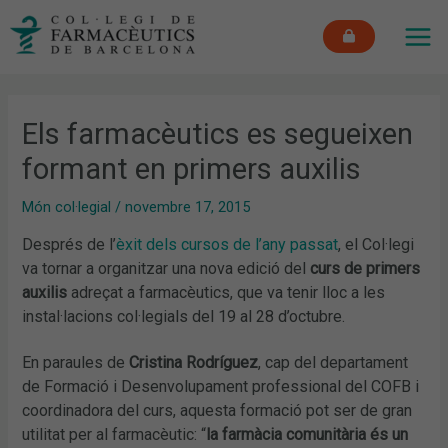
Vés
MAI
al
ME
contingut
Els farmacèutics es segueixen
formant en primers auxilis
Món col·legial
/
novembre 17, 2015
Després de l’
èxit dels cursos de l’any passat
, el Col·legi
va tornar a organitzar una nova edició del
curs de primers
auxilis
adreçat a farmacèutics, que va tenir lloc a les
instal·lacions col·legials del 19 al 28 d’octubre.
En paraules de
Cristina Rodríguez
, cap del departament
de Formació i Desenvolupament professional del COFB i
coordinadora del curs, aquesta formació pot ser de gran
utilitat per al farmacèutic: “
la farmàcia comunitària és un