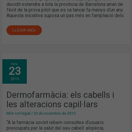
decidit estendre a tota la província de Barcelona arran de
l’èxit de la prova pilot que es va tancar fa menys d’un any
Aquesta iniciativa suposa un pas més en l’ampliació dels
LLEGIR MÉS
DERMOFARMÀCIA:
nov.
ELS
23
CABELLS
I
LES
2015
ALTERACIONS
CAPIL·LARS
Dermofarmàcia: els cabells i
les alteracions capil·lars
Món col·legial
/
23 de novembre de 2015
“A la farmàcia sovint rebem consultes d’usuaris
preocupats per la salut del seu cabell: alopècia,