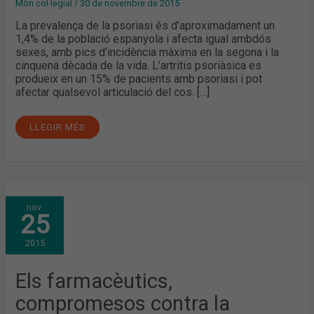
Món col·legial
/
30 de novembre de 2015
La prevalença de la psoriasi és d’aproximadament un
1,4% de la població espanyola i afecta igual ambdós
sexes, amb pics d’incidència màxima en la segona i la
cinquena dècada de la vida. L’artritis psoriàsica es
produeix en un 15% de pacients amb psoriasi i pot
afectar qualsevol articulació del cos. […]
LLEGIR MÉS
ELS
nov.
FARMACÈUTICS,
25
COMPROMESOS
CONTRA
LA
2015
VIOLÈNCIA
DE
GÈNERE
Els farmacèutics,
compromesos contra la