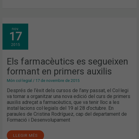
ELS
nov.
FARMACÈUTICS
17
ES
SEGUEIXEN
FORMANT
2015
EN
PRIMERS
AUXILIS
Els farmacèutics es segueixen
formant en primers auxilis
Món col·legial
/
17 de novembre de 2015
Després de l’èxit dels cursos de l’any passat, el Col·legi
va tornar a organitzar una nova edició del curs de primers
auxilis adreçat a farmacèutics, que va tenir lloc a les
instal·lacions col·legials del 19 al 28 d’octubre. En
paraules de Cristina Rodríguez, cap del departament de
Formació i Desenvolupament
LLEGIR MÉS