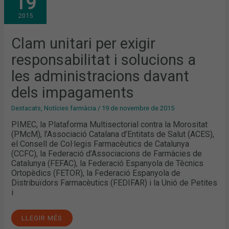
19
EXIGIR
RESPONSABILITAT
2015
I
SOLUCIONS
A
LES
Clam unitari per exigir
ADMINISTRACIONS
DAVANT
responsabilitat i solucions a
DELS
IMPAGAMENTS
les administracions davant
dels impagaments
Destacats
,
Notícies farmàcia
/
19 de novembre de 2015
PIMEC, la Plataforma Multisectorial contra la Morositat
(PMcM), l’Associació Catalana d’Entitats de Salut (ACES),
el Consell de Col·legis Farmacèutics de Catalunya
(CCFC), la Federació d’Associacions de Farmàcies de
Catalunya (FEFAC), la Federació Espanyola de Tècnics
Ortopèdics (FETOR), la Federació Espanyola de
Distribuïdors Farmacèutics (FEDIFAR) i la Unió de Petites
i
LLEGIR MÉS