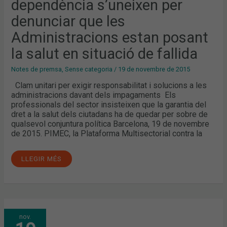
dependència s’uneixen per
DENUNCIAR
QUE
denunciar que les
LES
ADMINISTRACIONS
ESTAN
Administracions estan posant
POSANT
LA
la salut en situació de fallida
SALUT
EN
SITUACIÓ
Notes de premsa
,
Sense categoria
/
19 de novembre de 2015
DE
FALLIDA
Clam unitari per exigir responsabilitat i solucions a les
administracions davant dels impagaments Els
professionals del sector insisteixen que la garantia del
dret a la salut dels ciutadans ha de quedar per sobre de
qualsevol conjuntura política Barcelona, 19 de novembre
de 2015. PIMEC, la Plataforma Multisectorial contra la
LLEGIR MÉS
CLAM
nov.
UNITARI
PER