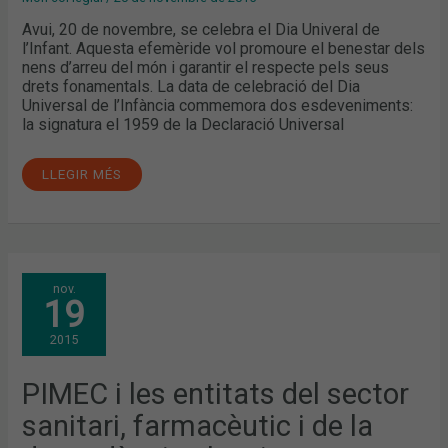
Avui, 20 de novembre, se celebra el Dia Univeral de
l’Infant. Aquesta efemèride vol promoure el benestar dels
nens d’arreu del món i garantir el respecte pels seus
drets fonamentals. La data de celebració del Dia
Universal de l’Infància commemora dos esdeveniments:
la signatura el 1959 de la Declaració Universal
LLEGIR MÉS
PIMEC
nov.
I
19
LES
ENTITATS
DEL
2015
SECTOR
SANITARI,
FARMACÈUTIC
I
PIMEC i les entitats del sector
DE
LA
sanitari, farmacèutic i de la
DEPENDÈNCIA
S’UNEIXEN
PER