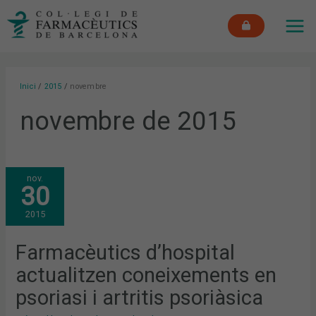
Vés
MAI
al
ME
contingut
Inici
2015
novembre
novembre de 2015
FARMACÈUTICS
nov.
D’HOSPITAL
30
ACTUALITZEN
CONEIXEMENTS
EN
2015
PSORIASI
I
ARTRITIS
PSORIÀSICA
Farmacèutics d’hospital
actualitzen coneixements en
psoriasi i artritis psoriàsica