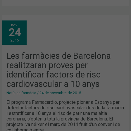
LES
nov.
FARMÀCIES
24
DE
BARCELONA
REALITZARAN
2015
PROVES
PER
IDENTIFICAR
FACTORS
Les farmàcies de Barcelona
DE
RISC
realitzaran proves per
CARDIOVASCULAR
A
10
identificar factors de risc
ANYS
cardiovascular a 10 anys
Notícies farmàcia
/
24 de novembre de 2015
El programa Farmacardio, projecte pioner a Espanya per
detectar factors de risc cardiovascular des de la farmàcia
i estratificar a 10 anys el risc de patir una malaltia
coronària, s’estén a tota la província de Barcelona. El
projecte va néixer el març de 2014 fruit d’un conveni de
col·laboració entre