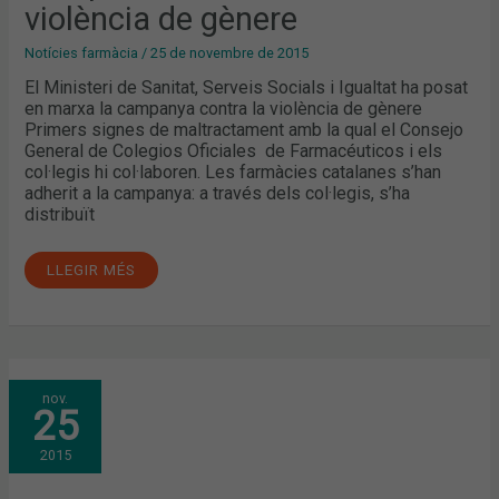
violència de gènere
Notícies farmàcia
/
25 de novembre de 2015
El Ministeri de Sanitat, Serveis Socials i Igualtat ha posat
en marxa la campanya contra la violència de gènere
Primers signes de maltractament amb la qual el Consejo
General de Colegios Oficiales de Farmacéuticos i els
col·legis hi col·laboren. Les farmàcies catalanes s’han
adherit a la campanya: a través dels col·legis, s’ha
distribuït
LLEGIR MÉS
CIRCULAR
nov.
FARMACÈUTICA:
25
INTERPRETACIÓ
DE
L’ELECTROCARDIOGRAMA,
2015
FITXES
D’ALIMENTACIÓ
I