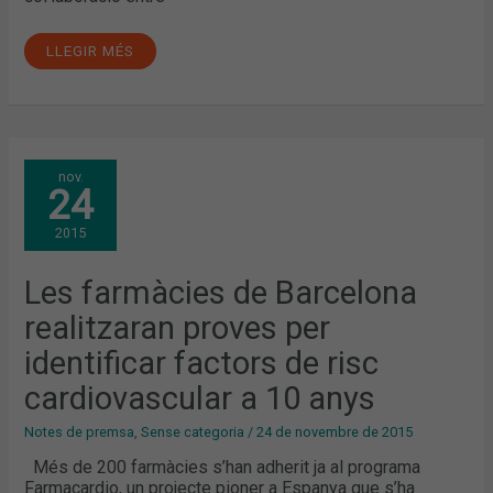
LLEGIR MÉS
LES
nov.
FARMÀCIES
24
DE
BARCELONA
REALITZARAN
2015
PROVES
PER
IDENTIFICAR
FACTORS
Les farmàcies de Barcelona
DE
RISC
realitzaran proves per
CARDIOVASCULAR
A
10
identificar factors de risc
ANYS
cardiovascular a 10 anys
Notes de premsa
,
Sense categoria
/
24 de novembre de 2015
Més de 200 farmàcies s’han adherit ja al programa
Farmacardio, un projecte pioner a Espanya que s’ha