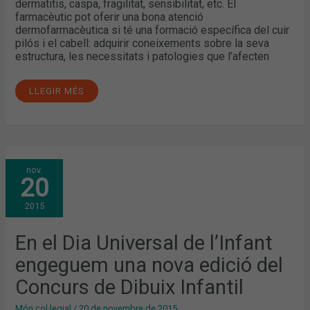
dermatitis, caspa, fragilitat, sensibilitat, etc. El
farmacèutic pot oferir una bona atenció
dermofarmacèutica si té una formació específica del cuir
pilós i el cabell: adquirir coneixements sobre la seva
estructura, les necessitats i patologies que l’afecten
LLEGIR MÉS
EN
nov.
EL
20
DIA
UNIVERSAL
DE
2015
L’INFANT
ENGEGUEM
UNA
NOVA
En el Dia Universal de l’Infant
EDICIÓ
DEL
engeguem una nova edició del
CONCURS
DE
DIBUIX
Concurs de Dibuix Infantil
INFANTIL
Món col·legial
/
20 de novembre de 2015