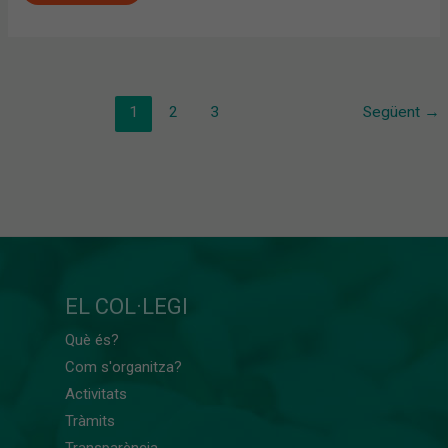
1
2
3
Següent
→
EL COL·LEGI
Què és?
Com s'organitza?
Activitats
Tràmits
Transparència