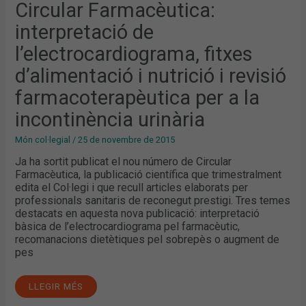
NUTRICIÓ
Circular Farmacèutica:
I
REVISIÓ
interpretació de
FARMACOTERAPÈUTICA
PER
A
l’electrocardiograma, fitxes
LA
INCONTINÈNCIA
d’alimentació i nutrició i revisió
URINÀRIA
farmacoterapèutica per a la
incontinència urinària
Món col·legial
/
25 de novembre de 2015
Ja ha sortit publicat el nou número de Circular
Farmacèutica, la publicació científica que trimestralment
edita el Col·legi i que recull articles elaborats per
professionals sanitaris de reconegut prestigi. Tres temes
destacats en aquesta nova publicació: interpretació
bàsica de l’electrocardiograma pel farmacèutic,
recomanacions dietètiques pel sobrepès o augment de
pes
LLEGIR MÉS