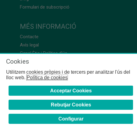
Formulari de subscripció
MÉS INFORMACIÓ
Contacte
Avís legal
Canal Ètic i Política d’ús
Cookies
Utilitzem cookies pròpies i de tercers per analitzar l'ús del
lloc web.
Política de cookies
Acceptar Cookies
Rebutjar Cookies
Configurar
COFB
- 2024 | Girona, 64-66 - 08009 Barcelona - Tel. +34
93 244 07 10