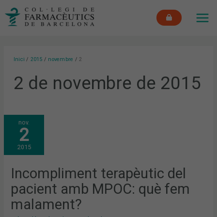
Vés
MAI
al
ME
contingut
Inici
2015
novembre
2
2 de novembre de 2015
INCOMPLIMENT
nov.
TERAPÈUTIC
2
DEL
PACIENT
AMB
2015
MPOC:
QUÈ
FEM
MALAMENT?
Incompliment terapèutic del
pacient amb MPOC: què fem
malament?