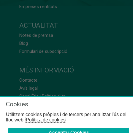
Empreses i entitats
ACTUALITAT
Notes de premsa
Blog
Formulari de subscripció
MÉS INFORMACIÓ
Contacte
Avís legal
Canal Ètic i Política d’ús
Cookies
Utilitzem cookies pròpies i de tercers per analitzar l'ús del
lloc web.
Política de cookies
Acceptar Cookies