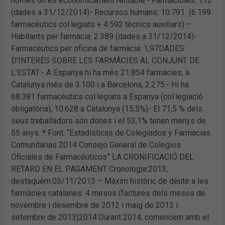
només on és econòmicament rentable.- Farmacioles: 112
(dades a 31/12/2014)- Recursos humans: 10.791 (6.199
farmacèutics col·legiats + 4.592 tècnics auxiliars) –
Habitants per farmàcia: 2.389 (dades a 31/12/2014)-
Farmacèutics per oficina de farmàcia: 1,97DADES
D’INTERÈS SOBRE LES FARMÀCIES AL CONJUNT DE
L’ESTAT:- A Espanya hi ha més 21.854 farmàcies, a
Catalunya més de 3.100 i a Barcelona, 2.275.- Hi ha
68.381 farmacèutics col·legiats a Espanya (col·legiació
obligatòria), 10.628 a Catalunya (15,5%)- El 71,5 % dels
seus treballadors són dones i el 53,1% tenen menys de
55 anys. * Font: “Estadísticas de Colegiados y Farmacias
Comunitarias 2014 Consejo General de Colegios
Oficiales de Farmacéuticos” LA CRONIFICACIÓ DEL
RETARD EN EL PAGAMENT Cronologia:2013,
destaquem:05/11/2013 – Màxim històric de deute a les
farmàcies catalanes: 4 mesos (factures dels mesos de
novembre i desembre de 2012 i maig de 2013 i
setembre de 2013)2014:Durant 2014, comencem amb el