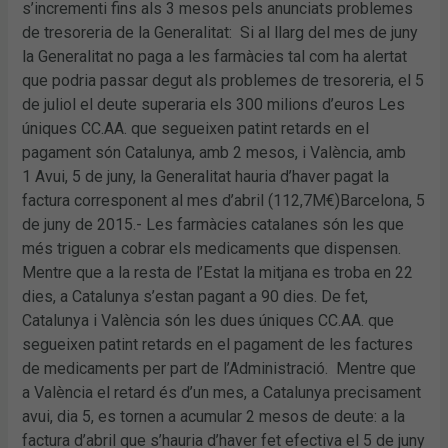
s’incrementi fins als 3 mesos pels anunciats problemes
de tresoreria de la Generalitat: Si al llarg del mes de juny
la Generalitat no paga a les farmàcies tal com ha alertat
que podria passar degut als problemes de tresoreria, el 5
de juliol el deute superaria els 300 milions d’euros Les
úniques CC.AA. que segueixen patint retards en el
pagament són Catalunya, amb 2 mesos, i València, amb
1 Avui, 5 de juny, la Generalitat hauria d’haver pagat la
factura corresponent al mes d’abril (112,7M€)Barcelona, 5
de juny de 2015.- Les farmàcies catalanes són les que
més triguen a cobrar els medicaments que dispensen.
Mentre que a la resta de l’Estat la mitjana es troba en 22
dies, a Catalunya s’estan pagant a 90 dies. De fet,
Catalunya i València són les dues úniques CC.AA. que
segueixen patint retards en el pagament de les factures
de medicaments per part de l’Administració. Mentre que
a València el retard és d’un mes, a Catalunya precisament
avui, dia 5, es tornen a acumular 2 mesos de deute: a la
factura d’abril que s’hauria d’haver fet efectiva el 5 de juny