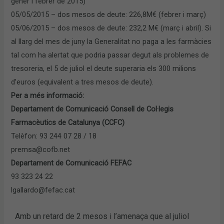
gener i febrer de 2015)
05/05/2015 – dos mesos de deute: 226,8M€ (febrer i març)
05/06/2015 – dos mesos de deute: 232,2 M€ (març i abril). Si
al llarg del mes de juny la Generalitat no paga a les farmàcies
tal com ha alertat que podria passar degut als problemes de
tresoreria, el 5 de juliol el deute superaria els 300 milions
d’euros (equivalent a tres mesos de deute).
Per a més informació:
Departament de Comunicació Consell de Col·legis
Farmacèutics de Catalunya (CCFC)
Telèfon: 93 244 07 28 / 18
premsa@cofb.net
Departament de Comunicació FEFAC
93 323 24 22
lgallardo@fefac.cat
Amb un retard de 2 mesos i l’amenaça que al juliol