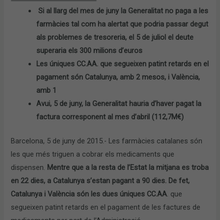
Si al llarg del mes de juny la Generalitat no paga a les
farmàcies tal com ha alertat que podria passar degut
als problemes de tresoreria, el 5 de juliol el deute
superaria els 300 milions d’euros
Les úniques CC.AA. que segueixen patint retards en el
pagament són Catalunya, amb 2 mesos, i València,
amb 1
Avui, 5 de juny, la Generalitat hauria d’haver pagat la
factura corresponent al mes d’abril (112,7M€)
Barcelona, 5 de juny de 2015.- Les farmàcies catalanes són
les que més triguen a cobrar els medicaments que
dispensen.
Mentre que a la resta de l’Estat la mitjana es troba
en 22 dies, a Catalunya s’estan pagant a 90 dies. De fet,
Catalunya i València són les dues úniques CC.AA
. que
segueixen patint retards en el pagament de les factures de