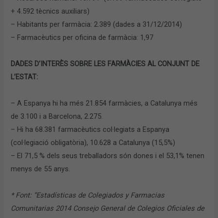
+ 4.592 tècnics auxiliars)
–
Habitants per farmàcia: 2.389 (dades a 31/12/2014)
–
Farmacèutics per oficina de farmàcia: 1,97
DADES D’INTERÈS SOBRE LES FARMÀCIES AL CONJUNT DE
L’ESTAT:
–
A Espanya hi ha més 21.854 farmàcies, a Catalunya més
de 3.100 i a Barcelona, 2.275.
–
Hi ha 68.381 farmacèutics col·legiats a Espanya
(col·legiació obligatòria), 10.628 a Catalunya (15,5%)
–
El 71,5 % dels seus treballadors són dones i el 53,1% tenen
menys de 55 anys.
* Font: “Estadísticas de Colegiados y Farmacias
Comunitarias 2014 Consejo General de Colegios Oficiales de