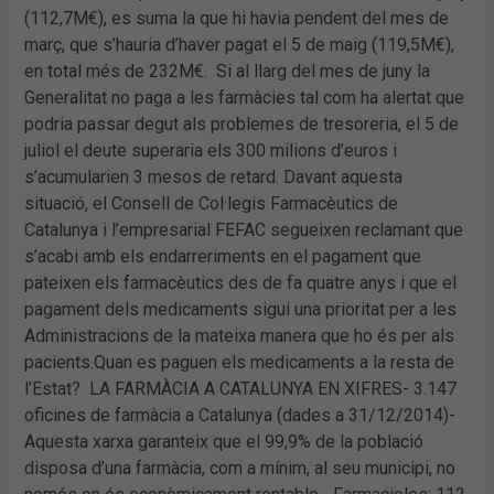
(112,7M€), es suma la que hi havia pendent del mes de
març, que s’hauria d’haver pagat el 5 de maig (119,5M€),
en total més de 232M€. Si al llarg del mes de juny la
Generalitat no paga a les farmàcies tal com ha alertat que
podria passar degut als problemes de tresoreria, el 5 de
juliol el deute superaria els 300 milions d’euros i
s’acumularien 3 mesos de retard. Davant aquesta
situació, el Consell de Col·legis Farmacèutics de
Catalunya i l’empresarial FEFAC segueixen reclamant que
s’acabi amb els endarreriments en el pagament que
pateixen els farmacèutics des de fa quatre anys i que el
pagament dels medicaments sigui una prioritat per a les
Administracions de la mateixa manera que ho és per als
pacients.Quan es paguen els medicaments a la resta de
l’Estat? LA FARMÀCIA A CATALUNYA EN XIFRES- 3.147
oficines de farmàcia a Catalunya (dades a 31/12/2014)-
Aquesta xarxa garanteix que el 99,9% de la població
disposa d’una farmàcia, com a mínim, al seu municipi, no