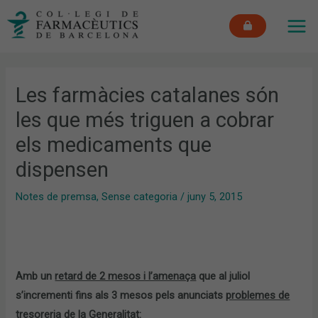
Vés
MAI
al
ME
contingut
Les farmàcies catalanes són
les que més triguen a cobrar
els medicaments que
dispensen
Notes de premsa
,
Sense categoria
/
juny 5, 2015
Amb un
retard de 2 mesos i l’amenaça
que al juliol
s’incrementi fins als 3 mesos pels anunciats
problemes de
tresoreria de la Generalitat
: