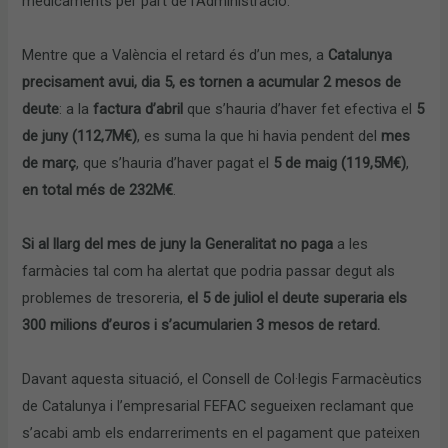
medicaments per part de l’Administració.
Mentre que a València el retard és d’un mes, a
Catalunya
precisament avui, dia 5, es tornen a acumular 2 mesos de
deute
: a la
factura d’abril
que s’hauria d’haver fet efectiva el
5
de juny (112,7M€)
, es suma la que hi havia pendent del
m
es
de març
, que s’hauria d’haver pagat el
5 de maig (119,5M€)
,
en total més de 232M€
.
Si al llarg del mes de juny la Generalitat no paga
a les
farmàcies tal com ha alertat que podria passar degut als
problemes de tresoreria,
el 5 de juliol el deute superaria els
300 milions d’euros i s’acumularien 3 mesos de retard.
Davant aquesta situació, el Consell de Col·legis Farmacèutics
de Catalunya i l’empresarial FEFAC segueixen reclamant que
s’acabi amb els endarreriments en el pagament que pateixen