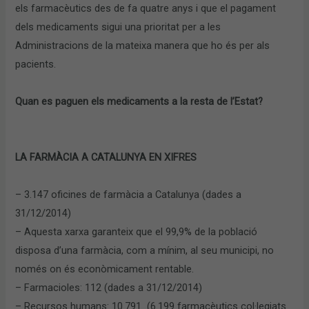
els farmacèutics des de fa quatre anys i que el pagament
dels medicaments sigui una prioritat per a les
Administracions de la mateixa manera que ho és per als
pacients.
Quan es paguen els medicaments a la resta de l’Estat?
LA FARMÀCIA A CATALUNYA EN XIFRES
–
3.147 oficines de farmàcia a Catalunya (dades a
31/12/2014)
–
Aquesta xarxa garanteix que el 99,9% de la població
disposa d’una farmàcia, com a mínim, al seu municipi, no
només on és econòmicament rentable.
–
Farmacioles: 112 (dades a 31/12/2014)
–
Recursos humans: 10.791 (6.199 farmacèutics col·legiats