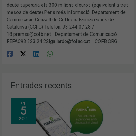
deute superaria els 300 milions d’euros (equivalent a tres
mesos de deute).Per a més informació: Departament de
Comunicació Consell de Col·legis Farmacèutics de
Catalunya (CCFC) Telèfon: 93 244 07 28 /
18 premsa@cofb.net Departament de Comunicació
FEFAC93 323 24 22lgallardo@fefac.cat COFB.ORG
Entrades recents
ag.
5
2026