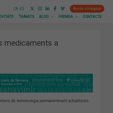
Accés col·legiats
CA
ES
IVITATS
TRÀMITS
BLOG
PREMSA
CONTACTE
us medicaments a
ertoris de terminologia permanentment actualitzats.