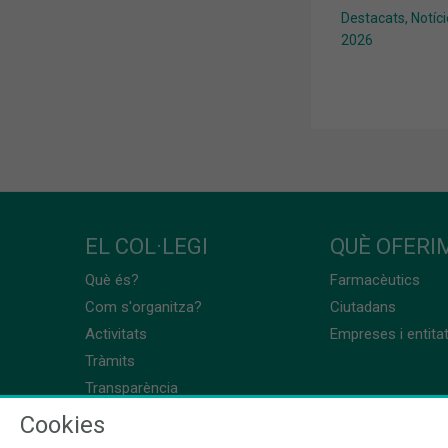
Destacats
,
Notíc
2026
EL COL·LEGI
QUÈ OFERIM
Què és?
Farmacèutics
Com s'organitza?
Ciutadans
Activitats
Empreses i entita
Tràmits
Transparència
Cookies