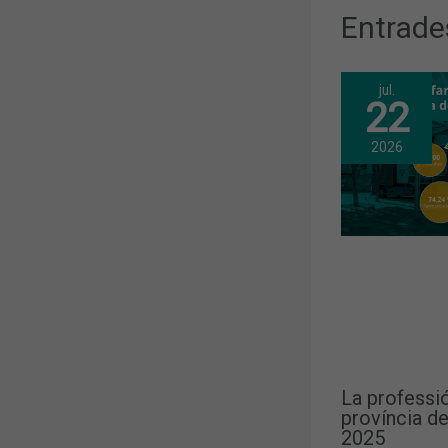
Entrade
jul.
22
2026
La professió
província de
2025