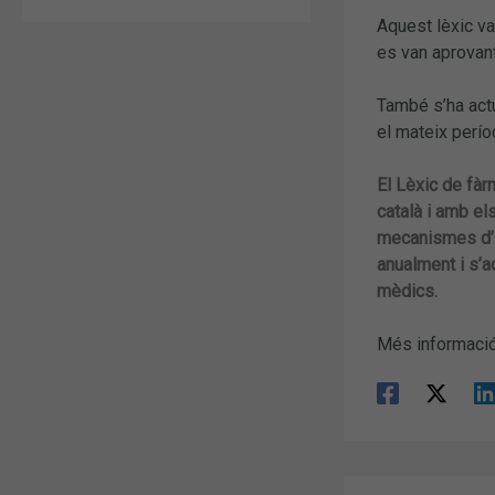
Aquest lèxic va
es van aprovant
També s’ha actu
el mateix perío
El Lèxic de fà
català i amb el
mecanismes d’ac
anualment i s’a
mèdics.
Més informaci