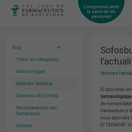
Vés
al
contingut
Sofosbu
Blog
l’actual
Totes les categories
Món col·legial
Notícies farmà
Notícies farmàcia
El diccionari en
Opinions del Col·legi
terminològiques
de nomenclatura
Recomanacions del
Farmacèutics de
farmacèutic
nous aprovats i
El TERMCAT s’ha
Infarma