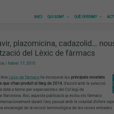
INICI
QUI SOM?
QUÈ OFERIM?
ACT
vir, plazomicina, cadazolid… no
ització del Lèxic de fàrmacs
cia
/
febrer 17, 2015
 línia
Lèxic de fàrmacs
ha incorporat les
principals novetats
 que s’han produït al llarg de 2014
, d’acord amb la selecció
 duta a terme per especialistes del Col·legi de
 Barcelona. Així, aquesta publicació ja inclou els fàrmacs
nternacionalment durant l’any passat amb la voluntat d’oferir rep
 encarregat de la revisió terminològica de les noves entrades.