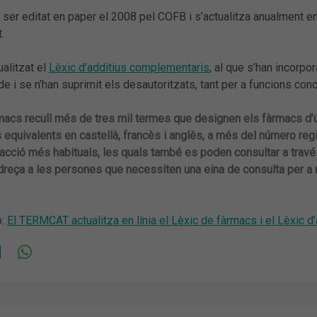
 ser editat en paper el 2008 pel COFB i s’actualitza anualment 
.
alitzat el
Lèxic d’additius complementaris
, al que s’han incorpor
de i se n’han suprimit els desautoritzats, tant per a funcions con
rmacs recull més de tres mil termes que designen els fàrmacs d
s equivalents en castellà, francès i anglès, a més del número re
ció més habituals, les quals també es poden consultar a través d
dreça a les persones que necessiten una eina de consulta per a re
ó:
El TERMCAT actualitza en línia el Lèxic de fàrmacs i el Lèxic d’