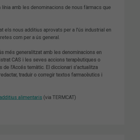
en línia amb les denominacions de nous fàrmacs que
at els nous additius aprovats per a l’ús industrial en
cretes com per a ús general.
’ús més generalitzat amb les denominacions en
gistrat CAS i les seves accions terapèutiques o
e l’Accés temàtic. El diccionari s’actualitza
dactar, traduir o corregir textos farmacèutics i
additius alimentaris
(via TERMCAT)