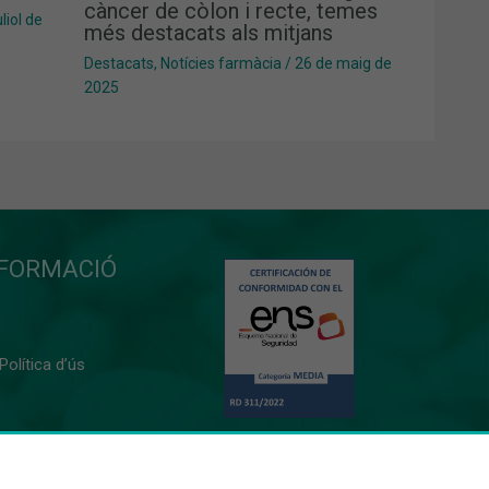
càncer de còlon i recte, temes
liol de
més destacats als mitjans
Destacats
,
Notícies farmàcia
/
26 de maig de
2025
NFORMACIÓ
 Política d’ús