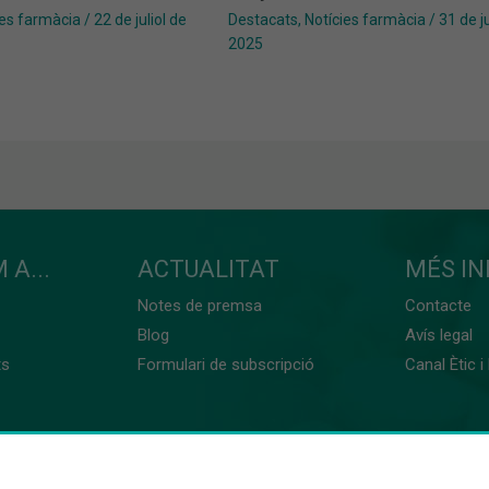
ies farmàcia
/
22 de juliol de
Destacats
,
Notícies farmàcia
/
31 de ju
2025
 A...
ACTUALITAT
MÉS I
Notes de premsa
Contacte
Blog
Avís legal
ts
Formulari de subscripció
Canal Ètic i