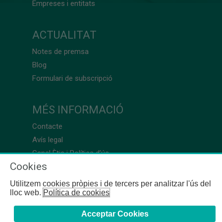
Empreses i entitats
ACTUALITAT
Notes de premsa
Blog
Formulari de subscripció
MÉS INFORMACIÓ
Contacte
Avís legal
Canal Ètic i Política d’ús
Cookies
Utilitzem cookies pròpies i de tercers per analitzar l'ús del
lloc web.
Política de cookies
Acceptar Cookies