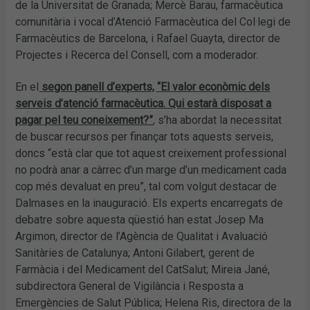
de la Universitat de Granada; Mercè Barau, farmacèutica
comunitària i vocal d’Atenció Farmacèutica del Col·legi de
Farmacèutics de Barcelona, i Rafael Guayta, director de
Projectes i Recerca del Consell, com a moderador.
En el
segon panell d’experts, “El valor econòmic dels
serveis d’atenció farmacèutica. Qui estarà disposat a
pagar pel teu coneixement?”
, s’ha abordat la necessitat
de buscar recursos per finançar tots aquests serveis,
doncs “està clar que tot aquest creixement professional
no podrà anar a càrrec d’un marge d’un medicament cada
cop més devaluat en preu”, tal com volgut destacar de
Dalmases en la inauguració. Els experts encarregats de
debatre sobre aquesta qüestió han estat Josep Ma
Argimon, director de l’Agència de Qualitat i Avaluació
Sanitàries de Catalunya; Antoni Gilabert, gerent de
Farmàcia i del Medicament del CatSalut; Mireia Jané,
subdirectora General de Vigilància i Resposta a
Emergències de Salut Pública; Helena Ris, directora de la