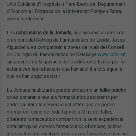
Unió Catalana d’Hospitals, i Pere Ibern, del Departament
d’Economia i Empresa de la Universitat Pompeu Fabra,
com a moderador.
Les
conclusions de la Jornada
, que han anat a càrrec del
president del Col·legi de Farmacèutics de Lleida, Josep
Aiguabella, es compartiran a través del web del Consell
de Col·legis de Farmacèutics de Catalunya
www.ccfc.cat
,
juntament amb la gravació de les diferents taules per fer
extensives les reflexions que han acollit a tots aquells
que no han pogut assistir.
La Jornada finalitzarà aquesta tarda amb un
taller pràctic
on es donaran eines als farmacèutics assistents per
poder valorar els serveis o activitats que es poden
prestar en funció de cada farmàcia. Dins del taller,
diferents farmacèutics compartiran la seva experiència
detallant quins serveis farmacèutics ofereixen, quines
altres activitats realitzen a les seves farmàcies i com ho