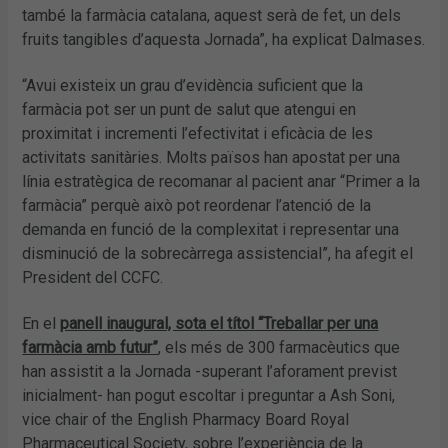
també la farmàcia catalana, aquest serà de fet, un dels
fruits tangibles d’aquesta Jornada”, ha explicat Dalmases.
“Avui existeix un grau d’evidència suficient que la
farmàcia pot ser un punt de salut que atengui en
proximitat i incrementi l’efectivitat i eficàcia de les
activitats sanitàries. Molts països han apostat per una
línia estratègica de recomanar al pacient anar “Primer a la
farmàcia” perquè això pot reordenar l’atenció de la
demanda en funció de la complexitat i representar una
disminució de la sobrecàrrega assistencial”, ha afegit el
President del CCFC.
En el
panell inaugural, sota el títol “Treballar per una
farmàcia amb futur”
, els més de 300 farmacèutics que
han assistit a la Jornada -superant l’aforament previst
inicialment- han pogut escoltar i preguntar a Ash Soni,
vice chair of the English Pharmacy Board Royal
Pharmaceutical Society, sobre l’experiència de la