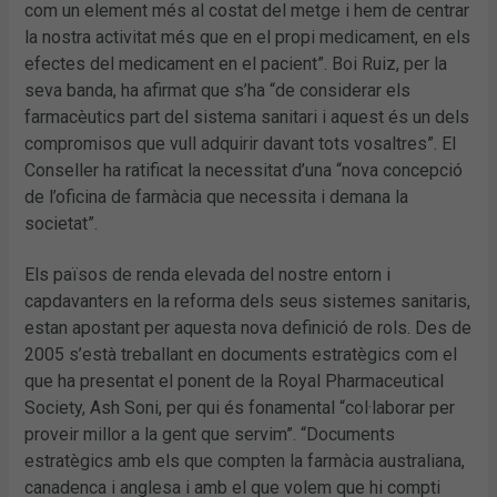
com un element més al costat del metge i hem de centrar
la nostra activitat més que en el propi medicament, en els
efectes del medicament en el pacient”. Boi Ruiz, per la
seva banda, ha afirmat que s’ha “de considerar els
farmacèutics part del sistema sanitari i aquest és un dels
compromisos que vull adquirir davant tots vosaltres”. El
Conseller ha ratificat la necessitat d’una “nova concepció
de l’oficina de farmàcia que necessita i demana la
societat”.
Els països de renda elevada del nostre entorn i
capdavanters en la reforma dels seus sistemes sanitaris,
estan apostant per aquesta nova definició de rols. Des de
2005 s’està treballant en documents estratègics com el
que ha presentat el ponent de la Royal Pharmaceutical
Society, Ash Soni, per qui és fonamental “col·laborar per
proveir millor a la gent que servim”. “Documents
estratègics amb els que compten la farmàcia australiana,
canadenca i anglesa i amb el que volem que hi compti