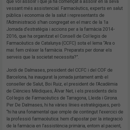
que vol assolir i que ja ha començat a assolir en la seva
vessant més assistencial. Farmacèutics, experts en salut
pública i economia de la salut i representants de
l’Administració s’han congregat en el marc de la 1a
Jornada d’estratègia i accions per a la farmàcia 2014-
2016, que ha organitzat el Consell de Col·legis de
Farmacèutics de Catalunya (CCFC) sota el lema “Ara o
mai: fem créixer la farmàcia. Preparats per donar els
serveis que la societat necessita?”.
Jordi de Dalmases, president del CCFC i del COF de
Barcelona, ha inaugurat la jornada juntament amb el
conseller de Salut, Boi Ruiz, el president de l’Acadèmia
de Ciències Mèdiques, Àlvar Net, i els presidents dels
Col·legis de Farmacèutics de Tarragona, Lleida i Girona.
Per De Dalmases, hi ha vàries línies estratègiques, però
“hi ha una fonamental que omple de contingut l’exercici de
la professió farmacèutica: hem d’apostar per la integració
de la farmàcia en l’assistència primària, entorn al pacient,