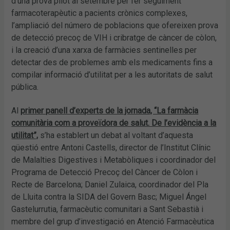
d’una prova pilot al setembre per fer seguiment
farmacoterapèutic a pacients crònics complexes,
l’ampliació del número de poblacions que ofereixen prova
de detecció precoç de VIH i cribratge de càncer de còlon,
i la creació d’una xarxa de farmàcies sentinelles per
detectar des de problemes amb els medicaments fins a
compilar informació d’utilitat per a les autoritats de salut
pública.
Al
primer panell d’experts de la jornada, “La farmàcia
comunitària com a proveïdora de salut. De l’evidència a la
utilitat”,
s’ha establert un debat al voltant d’aquesta
qüestió entre Antoni Castells, director de l’Institut Clínic
de Malalties Digestives i Metabòliques i coordinador del
Programa de Detecció Precoç del Càncer de Còlon i
Recte de Barcelona; Daniel Zulaica, coordinador del Pla
de Lluita contra la SIDA del Govern Basc; Miguel Ángel
Gastelurrutia, farmacèutic comunitari a Sant Sebastià i
membre del grup d’investigació en Atenció Farmacèutica