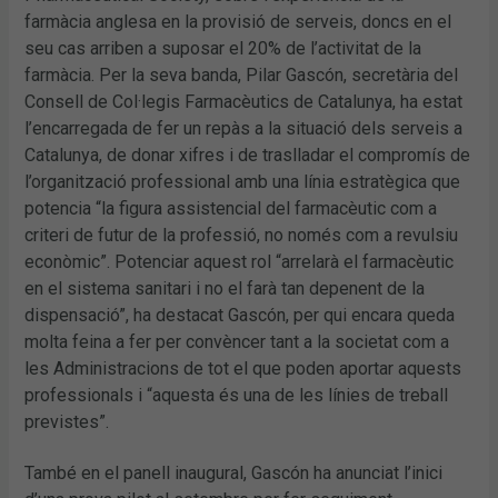
farmàcia anglesa en la provisió de serveis, doncs en el
seu cas arriben a suposar el 20% de l’activitat de la
farmàcia. Per la seva banda, Pilar Gascón, secretària del
Consell de Col·legis Farmacèutics de Catalunya, ha estat
l’encarregada de fer un repàs a la situació dels serveis a
Catalunya, de donar xifres i de traslladar el compromís de
l’organització professional amb una línia estratègica que
potencia “la figura assistencial del farmacèutic com a
criteri de futur de la professió, no només com a revulsiu
econòmic”. Potenciar aquest rol “arrelarà el farmacèutic
en el sistema sanitari i no el farà tan depenent de la
dispensació”, ha destacat Gascón, per qui encara queda
molta feina a fer per convèncer tant a la societat com a
les Administracions de tot el que poden aportar aquests
professionals i “aquesta és una de les línies de treball
previstes”.
També en el panell inaugural, Gascón ha anunciat l’inici