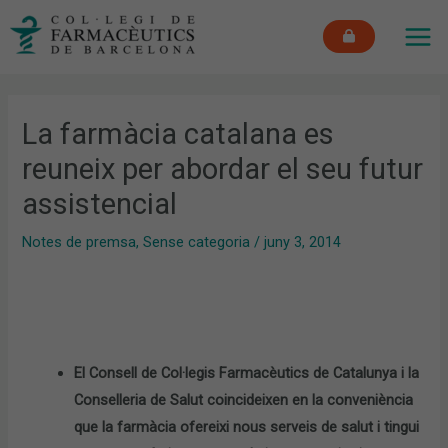
Vés
MAI
al
ME
contingut
La farmàcia catalana es
reuneix per abordar el seu futur
assistencial
Notes de premsa
,
Sense categoria
/
juny 3, 2014
El Consell de Col·legis Farmacèutics de Catalunya i la
Conselleria de Salut coincideixen en la conveniència
que la farmàcia ofereixi nous serveis de salut i tingui