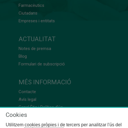
Farmacèutics
Ciutadans
Empreses i entitats
ACTUALITAT
Notes de premsa
Blog
Formulari de subscripció
MÉS INFORMACIÓ
Contacte
Avís legal
Canal Ètic i Política d’ús
Cookies
Utilitzem cookies pròpies i de tercers per analitzar l'ús del