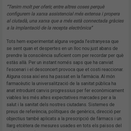
“Tenim molt per oferir, entre altres coses perquè
configurem la xarxa assistencial més extensa i propera
al ciutadà, una xarxa que a més està connectada gràcies
a la implantació de la recepta electrònica”
Tots hem experimentat alguna vegada l’estranyesa que
se sent quan et despertes en un lloc nou just abans de
prendre la consciència suficient com per recordar per què
estàs allà. Per un instant només saps que ha canviat
l’escenari i el desconcert provoca que et costi reaccionar.
Alguna cosa així ens ha passat en la farmàcia. Al món
farmacèutic la universalització de la sanitat pública ha
anat introduint canvis progressius per fer econòmicament
viables les més altes expectatives marcades per a la
salut i la sanitat dels nostres ciutadans. Sistemes de
preus de referència, polítiques de genèrics, direcció per
objectius també aplicats a la prescripció de fàrmacs i un
llarg etcètera de mesures usades en tots els països del