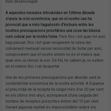
món desenvolupat.
A aquestes mesures introduïdes en l’última dècada
s’uneix la crisi econòmica, que en el nostre cas ha
provocat que a més haguéssim d’incloure entre les
nostres preocupacions prioritàries una cosa tan bàsica
com cobrar per la nostra feina
. Però fins i tot quan tot això
hagi passat, fins i tot quan recuperem la rutina del
cobrament mensual sense necessitat de lluitar per això,
comprovarem que el nostre entorn no és el mateix que
quan ens va vèncer la son. De fet, ho sabem ja, no estem
en el mateix lloc i cal despertar.
Una de les primeres preocupacions per abordar serà la
sostenibilitat econòmica de la nostra activitat. A Espanya
el preu mitjà de la recepta ha caigut més d’un 20 per cent
en els últims tres anys, acompanyat d’una caiguda del
nombre de receptes prescrites entorn del 10 per cent.
Davant aquesta realitat és imprescindible reobrir els