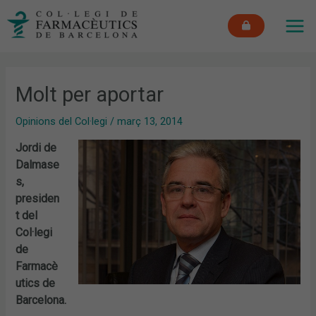
Vés
MAI
al
ME
contingut
Molt per aportar
Opinions del Col·legi
/
març 13, 2014
Jordi de
Dalmase
s,
presiden
t del
Col·legi
de
Farmacè
utics de
Barcelona.