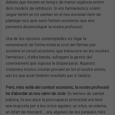
debats que iniciem en temps de menor urgència entorn
dels models de retribució. Si els farmacèutics volem
seguir tenint un rol sanitari en el nou escenari hem de
plantejar-nos quin serà l’entorn econòmic que ens
permetrà desenvolupar la nostra professió.
Una de les opcions contemplades és lligar la
remuneració de forma mixta al cost del fàrmac per
sostenir el circuit econòmic que transcorre en les nostres
farmàcies i, d’altra banda, sufragant la gestió del
coneixement que suposa la dispensació. Aquests
sistemes mixtos s’estan provant en tot el nostre entorn,
així és que aviat tindrem resultats per a l’anàlisi.
Però, més enllà del context econòmic, la nostra professió
ha d’abordar un nou canvi de cicle
. En termes de sanitat
pública, fa uns anys la preocupació primordial era tenir
una resposta per a les crisis agudes: un ictus, un edema,
un infart de miocardi…; ara, algunes de les paraules més