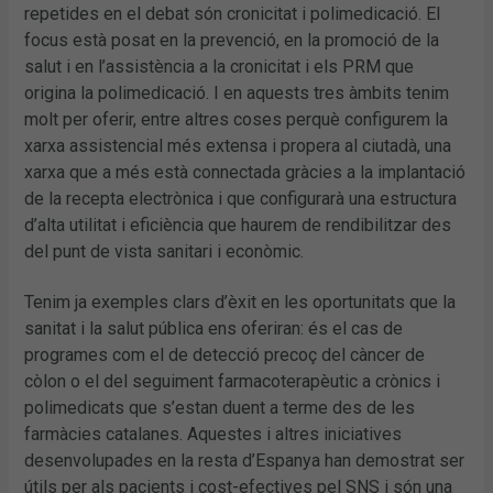
repetides en el debat són cronicitat i polimedicació. El
focus està posat en la prevenció, en la promoció de la
salut i en l’assistència a la cronicitat i els PRM que
origina la polimedicació. I en aquests tres àmbits tenim
molt per oferir, entre altres coses perquè configurem la
xarxa assistencial més extensa i propera al ciutadà, una
xarxa que a més està connectada gràcies a la implantació
de la recepta electrònica i que configurarà una estructura
d’alta utilitat i eficiència que haurem de rendibilitzar des
del punt de vista sanitari i econòmic.
Tenim ja exemples clars d’èxit en les oportunitats que la
sanitat i la salut pública ens oferiran: és el cas de
programes com el de detecció precoç del càncer de
còlon o el del seguiment farmacoterapèutic a crònics i
polimedicats que s’estan duent a terme des de les
farmàcies catalanes. Aquestes i altres iniciatives
desenvolupades en la resta d’Espanya han demostrat ser
útils per als pacients i cost-efectives pel SNS i són una