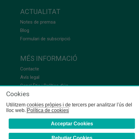
ACTUALITAT
Notes de premsa
Blog
Formulari de subscripció
MÉS INFORMACIÓ
Contacte
Avís legal
Canal Ètic i Política d’ús
Cookies
Utilitzem cookies pròpies i de tercers per analitzar l'ús del
lloc web.
Política de cookies
Acceptar Cookies
Rebutjar Cookies