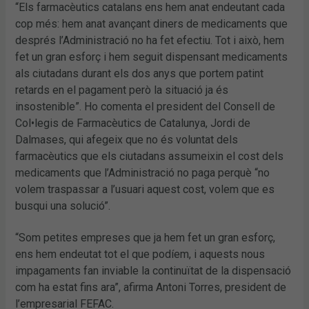
“Els farmacèutics catalans ens hem anat endeutant cada
cop més: hem anat avançant diners de medicaments que
després l’Administració no ha fet efectiu. Tot i això, hem
fet un gran esforç i hem seguit dispensant medicaments
als ciutadans durant els dos anys que portem patint
retards en el pagament però la situació ja és
insostenible”. Ho comenta el president del Consell de
Col•legis de Farmacèutics de Catalunya, Jordi de
Dalmases, qui afegeix que no és voluntat dels
farmacèutics que els ciutadans assumeixin el cost dels
medicaments que l’Administració no paga perquè “no
volem traspassar a l’usuari aquest cost, volem que es
busqui una solució”.
“Som petites empreses que ja hem fet un gran esforç,
ens hem endeutat tot el que podíem, i aquests nous
impagaments fan inviable la continuïtat de la dispensació
com ha estat fins ara”, afirma Antoni Torres, president de
l’empresarial FEFAC.