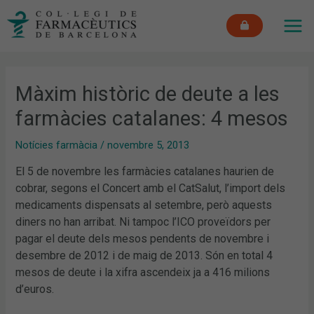
Vés
MAI
al
ME
contingut
Màxim històric de deute a les
farmàcies catalanes: 4 mesos
Notícies farmàcia
/
novembre 5, 2013
El 5 de novembre les farmàcies catalanes haurien de
cobrar, segons el Concert amb el CatSalut, l’import dels
medicaments dispensats al setembre, però aquests
diners no han arribat. Ni tampoc l’ICO proveïdors per
pagar el deute dels mesos pendents de novembre i
desembre de 2012 i de maig de 2013. Són en total 4
mesos de deute i la xifra ascendeix ja a 416 milions
d’euros.