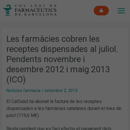
Vés
MAI
al
ME
contingut
Les farmàcies cobren les
receptes dispensades al juliol.
Pendents novembre i
desembre 2012 i maig 2013
(ICO)
Notícies farmàcia
/
setembre 2, 2013
El CatSalut ha abonat la factura de les receptes
dispensades a les farmàcies catalanes durant el mes de
juliol (119,6 M€).
Resta pendent que es faci efectiu el pagament dels