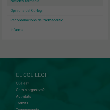
Notícies farmàcia
Opinions del Col·legi
Recomanacions del farmacèutic
Infarma
EL COL·LEGI
Què és?
Com s'organitza?
Activitats
Tràmits
Transparència