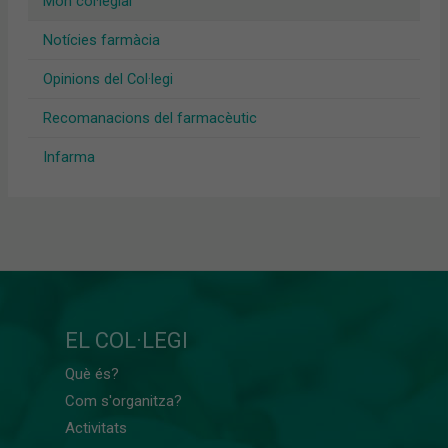
Món col·legial
Notícies farmàcia
Opinions del Col·legi
Recomanacions del farmacèutic
Infarma
EL COL·LEGI
Què és?
Com s'organitza?
Activitats