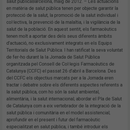
salut públicaBarcelona, maig de 2012. – Les actuacions
en matèria de salut pública tenen per objecte garantir la
protecció de la salut, la promoció de la salut individual i
col·lectiva, la prevenció de la malaltia, i la vigilància de la
salut de la població. En aquest sentit, els farmacèutics
tenen molt a aportar des dels seus diferents àmbits
d’actuació, no exclusivament integrats en els Equips
Territorials de Salut Pública. I han ratificat la seva voluntat
de fer-ho durant la Ia Jornada de Salut Pública
organitzada pel Consell de Col·legis Farmacèutics de
Catalunya (CCFC) el passat 26 d’abril a Barcelona. Des
del CCFC els objectius marcats per a la Jornada eren
tractar i debatre sobre els diferents aspectes referents a
la salut pública, com ho són la salut ambiental,
alimentària, i la salut internacional; abordar el Pla de Salut
de Catalunya com a eix vertebrador de la integració de la
salut pública i comunitària en el model assistencial;
aprofundir en el present i futur del farmacèutic
especialitzat en salut pública; i també introduir els