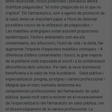
entre necessitat, riscos potencials i precaució alhora
d’utilitzar plaguicides: “el millor plaguicida és el que no
s’aplica”. Els farmacèutics, com a agents de promoció de
la salut, tenen un important paper a l’hora de detectar
possibles riscos de la utilització de plaguicides. •
Les malalties al·lèrgiques estan assolint proporcions
epidèmiques. Factors ambientals com ara els
contaminants, les infeccions, l’estil de vida i la dieta, fan
augmentar l’impacte d’aquestes malalties cròniques. • A
diferència d’altres contaminants i tòxics, la gran majoria
de la població està exposada al soroll i a la contaminació
atmosfèrica dels vehicles. Per tant, la seva disminució
beneficiaria a la salut de tota la població. Salut pública i
especialització: pregrau, postgrau i carrera professional •
Malgrat que el marc normatiu determina les
competències professionals del farmacèutic de salut
pública, queda molt camí a recórrer en el reconeixement
de l’especialització del farmacèutic en salut pública, i en
el desenvolupament de la carrera professional. La