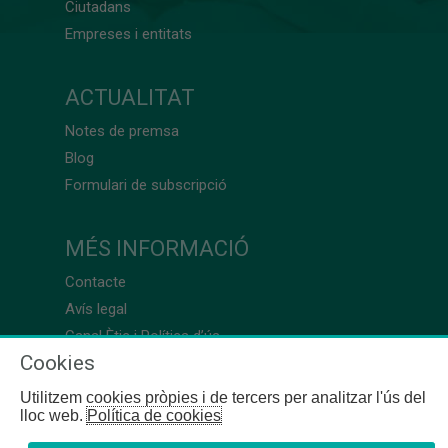
Ciutadans
Empreses i entitats
ACTUALITAT
Notes de premsa
Blog
Formulari de subscripció
MÉS INFORMACIÓ
Contacte
Avís legal
Canal Ètic i Política d’ús
Cookies
Utilitzem cookies pròpies i de tercers per analitzar l'ús del
lloc web.
Política de cookies