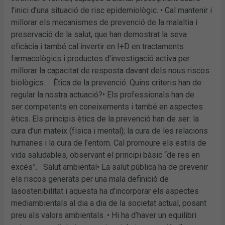
l’inici d’una situació de risc epidemiològic. • Cal mantenir i
millorar els mecanismes de prevenció de la malaltia i
preservació de la salut, que han demostrat la seva
eficàcia i també cal invertir en I+D en tractaments
farmacològics i productes d’investigació activa per
millorar la capacitat de resposta davant dels nous riscos
biològics. Ètica de la prevenció. Quins criteris han de
regular la nostra actuació?• Els professionals han de
ser competents en coneixements i també en aspectes
ètics. Els principis ètics de la prevenció han de ser: la
cura d’un mateix (física i mental); la cura de les relacions
humanes i la cura de l’entorn. Cal promoure els estils de
vida saludables, observant el principi bàsic “de res en
excés”. Salut ambiental• La salut pública ha de prevenir
els riscos generats per una mala definició de
lasostenibilitat i aquesta ha d’incorporar els aspectes
mediambientals al dia a dia de la societat actual, posant
preu als valors ambientals. • Hi ha d’haver un equilibri