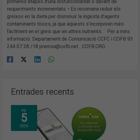
primeres etapes d’una disfuncionalitat o davant de
requeriments incrementats. • Es recomana reduir els
greixos en la dieta per disminuir la ingesta d’agents
contaminants tòxics, ja que aquests s’incorporen més
fàcilment en el greix que en altres nutrients. Per a més
informació: Departament de Comunicació CCFC i COFB 93
244 07 28 /18 premsa@cofb.net COFB.ORG
Entrades recents
ag.
5
2026