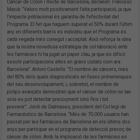
Càncer de Còlon i Recte de Barcelona, declaren: Francesc
Macià: “Valoro molt positivament l’alta participació, ja que
l’impacte poblacional és garantia de l’efectivitat del
Programa. El fet que haguem superat el 50% durant l’últim
any en diferents barris és indicatiu que el Programa és
cada vegada més conegut i acceptat. Això reforça la idea
que la nostra novedosa estratègia de col·laboració amb
les farmàcies hi ha jugat un paper clau, ja que és difícil
assolir participacions altes en grans ciutats com ara
Barcelona”. Antoni Castells: “El nombre de càncers, més
del 80% dels quals diagnosticats en fases primerenques
del seu desenvolupament, i, sobretot, el nombre de
pòlips avançats demostren que el càncer de còlon no tan
sols es pot detectar precoçment sinó fins i tot
prevenir”. Jordi de Dalmases, president del Col·legi de
Farmacèutics de Barcelona: “Més de 70.000 usuaris han
passat per les farmàcies de Barcelona en els últims dos
anys per participar en el programa de detecció precoç de
càncer de còlon. Amb la implicació de les farmàcies es