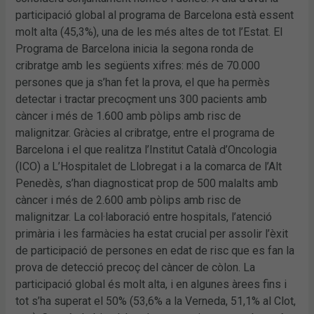
participació global al programa de Barcelona està essent
molt alta (45,3%), una de les més altes de tot l’Estat. El
Programa de Barcelona inicia la segona ronda de
cribratge amb les següents xifres: més de 70.000
persones que ja s’han fet la prova, el que ha permès
detectar i tractar precoçment uns 300 pacients amb
càncer i més de 1.600 amb pòlips amb risc de
malignitzar. Gràcies al cribratge, entre el programa de
Barcelona i el que realitza l’Institut Català d’Oncologia
(ICO) a L’Hospitalet de Llobregat i a la comarca de l’Alt
Penedès, s’han diagnosticat prop de 500 malalts amb
càncer i més de 2.600 amb pòlips amb risc de
malignitzar. La col·laboració entre hospitals, l’atenció
primària i les farmàcies ha estat crucial per assolir l’èxit
de participació de persones en edat de risc que es fan la
prova de detecció precoç del càncer de còlon. La
participació global és molt alta, i en algunes àrees fins i
tot s’ha superat el 50% (53,6% a la Verneda, 51,1% al Clot,