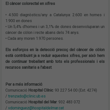
El càncer colorectal en xifres
• 4.500 diagnòstics/any a Catalunya: 2.600 en homes i
1.900 en dones
• Un 5,4% d’homes i un 3,1% de dones desenvoluparan un
càncer de còlon i recte abans dels 74 anys.
• Cada any moren 1.970 persones.
Els esforços en la detecció precoç del càncer de còlon
està contribuint ja a reduir aquestes xifres, per això hem
de continuar treballant amb tots els professionals i els
recursos sanitaris a l’abast
.
Per a més informació
:
Comunicació
Hospital Clínic
: 93 227 54 00 (Ext. 4274)
/
trenzado@clinic.ub.es
Comunicació
Hospital del Mar
: 932 483 072
/
vdominguez@hospitaldelmar.cat