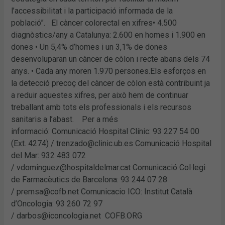
l’accessibilitat i la participació informada de la
població”. El càncer colorectal en xifres• 4.500
diagnòstics/any a Catalunya: 2.600 en homes i 1.900 en
dones • Un 5,4% d’homes i un 3,1% de dones
desenvoluparan un càncer de còlon i recte abans dels 74
anys. • Cada any moren 1.970 persones.Els esforços en
la detecció precoç del càncer de còlon està contribuint ja
a reduir aquestes xifres, per això hem de continuar
treballant amb tots els professionals i els recursos
sanitaris a l’abast. Per a més
informació: Comunicació Hospital Clínic: 93 227 54 00
(Ext. 4274) / trenzado@clinic.ub.es Comunicació Hospital
del Mar: 932 483 072
/ vdominguez@hospitaldelmar.cat Comunicació Col·legi
de Farmacèutics de Barcelona: 93 244 07 28
/ premsa@cofb.net Comunicacio ICO: Institut Català
d’Oncologia: 93 260 72 97
/ darbos@iconcologia.net COFB.ORG