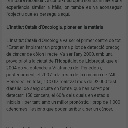
la mostra recollida. Al context europeu només hi havia una
experiència similar, a Itàlia, on també es va aconseguir
l’objectiu que es perseguia aquí.
L’Institut Català d’Oncologia, pioner en la matèria
L’Institut Català d’Oncologia va ser el primer centre de tot
l’Estat en implantar un programa pilot de detecció precoç
de càncer de còlon i recte. Va ser l’any 2000, amb una
prova pilot a la ciutat de l’Hospitalet de Llobregat, que el
2004 es va estendre a Vilafranca del Penedès i,
posteriorment, el 2007, a la resta de la comarca de l’Alt
Penedès. En total, l’ICO ha realitzat més de 92.000 test
d’anàlisi de sang oculta en femta, que han servit per
detectar: 158 càncers, el 60% dels quals en estadis
inicials i, per tant, amb un millor pronòstic; i prop de 1.000
adenomes -lesions que poden arribar a ser un càncer.