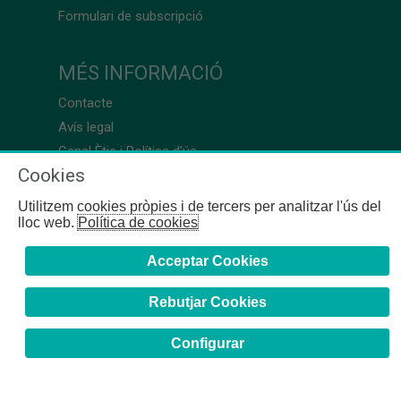
Formulari de subscripció
MÉS INFORMACIÓ
Contacte
Avís legal
Canal Ètic i Política d’ús
Cookies
Utilitzem cookies pròpies i de tercers per analitzar l'ús del
lloc web.
Política de cookies
Acceptar Cookies
Rebutjar Cookies
Configurar
COFB
- 2024 | Girona, 64-66 - 08009 Barcelona - Tel. +34
93 244 07 10