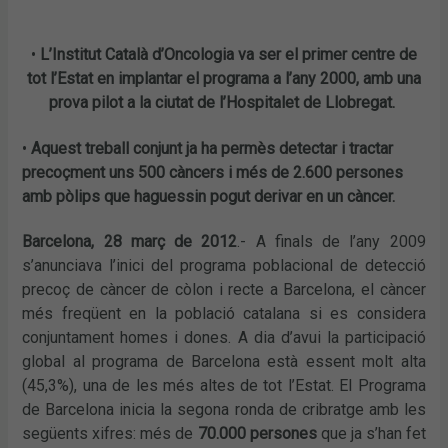
•
L’Institut Català d’Oncologia va ser el primer centre de
tot l’Estat en implantar el programa a l’any 2000, amb una
prova pilot a la ciutat de l’Hospitalet de Llobregat.
•
Aquest treball conjunt ja ha permès detectar i tractar
precoçment uns 500 càncers i més de 2.600 persones
amb pòlips que haguessin pogut derivar en un càncer.
Barcelona, 28 març de 2012
.- A finals de l’any 2009
s’anunciava l’inici del programa poblacional de detecció
precoç de càncer de còlon i recte a Barcelona, el càncer
més freqüent en la població catalana si es considera
conjuntament homes i dones. A dia d’avui la participació
global al programa de Barcelona està essent molt alta
(45,3%), una de les més altes de tot l’Estat. El Programa
de Barcelona inicia la segona ronda de cribratge amb les
següents xifres: més de
70.000 persones
que ja s’han fet