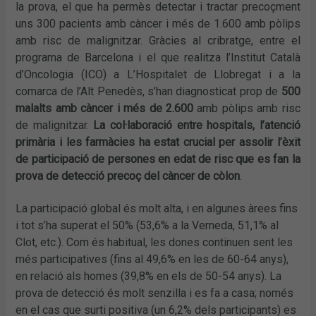
la prova, el que ha permès detectar i tractar precoçment
uns 300 pacients amb càncer i més de 1.600 amb pòlips
amb risc de malignitzar. Gràcies al cribratge, entre el
programa de Barcelona i el que realitza l’Institut Català
d’Oncologia (ICO) a L’Hospitalet de Llobregat i a la
comarca de l’Alt Penedès, s’han diagnosticat prop de
500
malalts amb càncer i més de 2.600
amb pòlips amb risc
de malignitzar.
La col·laboració entre hospitals, l’atenció
primària i les farmàcies ha estat crucial per assolir l’èxit
de participació de persones en edat de risc que es fan la
prova de detecció precoç del càncer de còlon
.
La participació global és molt alta, i en algunes àrees fins
i tot s’ha superat el 50% (53,6% a la Verneda, 51,1% al
Clot, etc.). Com és habitual, les dones continuen sent les
més participatives (fins al 49,6% en les de 60-64 anys),
en relació als homes (39,8% en els de 50-54 anys). La
prova de detecció és molt senzilla i es fa a casa; només
en el cas que surti positiva (un 6,2% dels participants) es