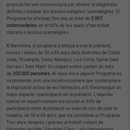
proposa fer una colonoscòpia per obtenir el diagnòstic
definitiu i extirpar les lesions malignes i premalignes. El
Programa ha efectuat, fins ara, un total de
2.997
colonoscòpies
, en el 65% de les quals s’han trobat
càncers o lesions premalignes.
A Barcelona, el programa s’adreça a tota la població,
homes i dones de 50 a 69 anys dels districtes de Ciutat
Vella, l’Eixample, Sants-Montjuïc, Les Corts, Sarrià-Sant
Gervasi i Sant Martí. En conjunt estem parlant de més
de
200.000 persones
. Al seus inicis aquest Programa es
va presentar com una iniciativa pionera que contemplava
la implicació activa de les farmàcies, a fi d’aconseguir un
major impacte i participació de la població. L’objectiu
marcat en aquell moment era assolir el 30% de
participació entre la població en edat de risc de patir la
malaltia, de 50 a 69 anys, que és convidada al Programa.
Tres anys després i gràcies al treball conjunt de
l’Hospital del Mar, l’Hospital Clínic, i els farmacèutics