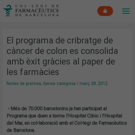
Vés
MAI
al
ME
contingut
El programa de cribratge de
càncer de colon es consolida
amb èxit gràcies al paper de
les farmàcies
Notes de premsa
,
Sense categoria
/
març 28, 2012
•
Més de 70.000 barcelonins ja han participat al
Programa que duen a terme l’Hospital Clínic i l’Hospital
del Mar, en col•laboració amb el Col•legi de Farmacèutics
de Barcelona.