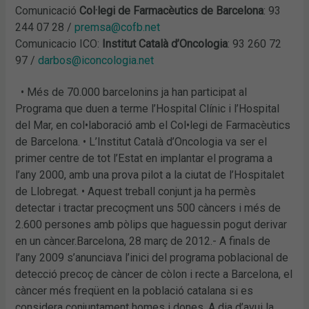
Comunicació
Col·legi de Farmacèutics de Barcelona
: 93
244 07 28 /
premsa@cofb.net
Comunicacio ICO:
Institut Català d’Oncologia
: 93 260 72
97 /
darbos@iconcologia.net
• Més de 70.000 barcelonins ja han participat al
Programa que duen a terme l’Hospital Clínic i l’Hospital
del Mar, en col•laboració amb el Col•legi de Farmacèutics
de Barcelona. • L’Institut Català d’Oncologia va ser el
primer centre de tot l’Estat en implantar el programa a
l’any 2000, amb una prova pilot a la ciutat de l’Hospitalet
de Llobregat. • Aquest treball conjunt ja ha permès
detectar i tractar precoçment uns 500 càncers i més de
2.600 persones amb pòlips que haguessin pogut derivar
en un càncer.Barcelona, 28 març de 2012.- A finals de
l’any 2009 s’anunciava l’inici del programa poblacional de
detecció precoç de càncer de còlon i recte a Barcelona, el
càncer més freqüent en la població catalana si es
considera conjuntament homes i dones. A dia d’avui la