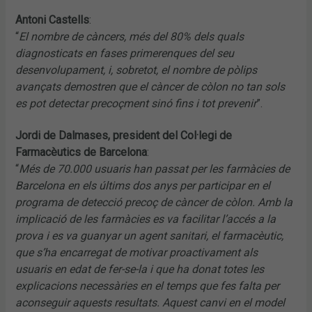
Antoni Castells
:
“
El nombre de càncers, més del 80% dels quals
diagnosticats en fases primerenques del seu
desenvolupament, i, sobretot, el nombre de pòlips
avançats demostren que el càncer de còlon no tan sols
es pot detectar precoçment sinó fins i tot prevenir
”.
Jordi de Dalmases, president del Col·legi de
Farmacèutics de Barcelona
:
“
Més de 70.000 usuaris han passat per les farmàcies de
Barcelona en els últims dos anys per participar en el
programa de detecció precoç de càncer de còlon. Amb la
implicació de les farmàcies es va facilitar l’accés a la
prova i es va guanyar un agent sanitari, el farmacèutic,
que s’ha encarregat de motivar proactivament als
usuaris en edat de fer-se-la i que ha donat totes les
explicacions necessàries en el temps que fes falta per
aconseguir aquests resultats. Aquest canvi en el model