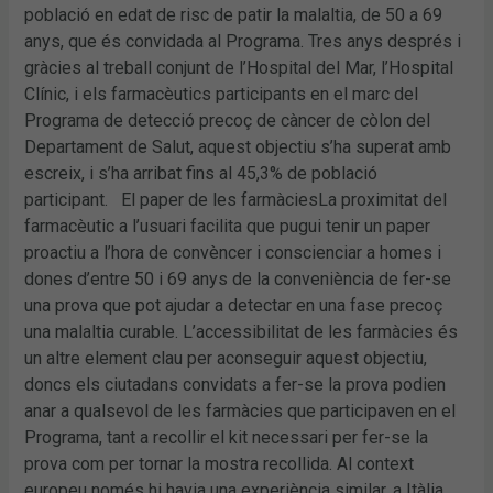
població en edat de risc de patir la malaltia, de 50 a 69
anys, que és convidada al Programa. Tres anys després i
gràcies al treball conjunt de l’Hospital del Mar, l’Hospital
Clínic, i els farmacèutics participants en el marc del
Programa de detecció precoç de càncer de còlon del
Departament de Salut, aquest objectiu s’ha superat amb
escreix, i s’ha arribat fins al 45,3% de població
participant. El paper de les farmàciesLa proximitat del
farmacèutic a l’usuari facilita que pugui tenir un paper
proactiu a l’hora de convèncer i conscienciar a homes i
dones d’entre 50 i 69 anys de la conveniència de fer-se
una prova que pot ajudar a detectar en una fase precoç
una malaltia curable. L’accessibilitat de les farmàcies és
un altre element clau per aconseguir aquest objectiu,
doncs els ciutadans convidats a fer-se la prova podien
anar a qualsevol de les farmàcies que participaven en el
Programa, tant a recollir el kit necessari per fer-se la
prova com per tornar la mostra recollida. Al context
europeu només hi havia una experiència similar, a Itàlia,