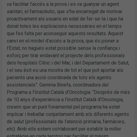
va facilitar l’accés a la prova i es va guanyar un agent
sanitari, el farmacèutic, que s’ha encarregat de motivar
proactivament als usuaris en edat de fer-se-la i que ha
donat totes les explicacions necessàries en el temps
que fes falta per aconseguir aquests resultats. Aquest
canvi en el model d’accés a la prova, que és pioner a
l’Estat, no hagués estat possible sense la confiança i
esforç per tirar endavant el projecte dels professionals
dels hospitals Clínic i del Mar, i del Departament de Salut,
i el seu èxit es una mostra de tot el que pot aportar als
pacients una acció coordinada de tots els agents
assistencials”. Gemma Binefa, coordinadora del
Programa a l’Institut Català d’Oncologia: “Després de més
de 10 anys d’experiència a l’Institut Català d’Oncologia,
creiem que un punt fonamental pel programa ha estat
implicar i treballar conjuntament amb els diferents agents
de salut (professionals de l’atenció primària, farmàcies,
etc). Amb ells estem col•laborant per establir la millor
estratègia en cada territori per facilitar al màxim