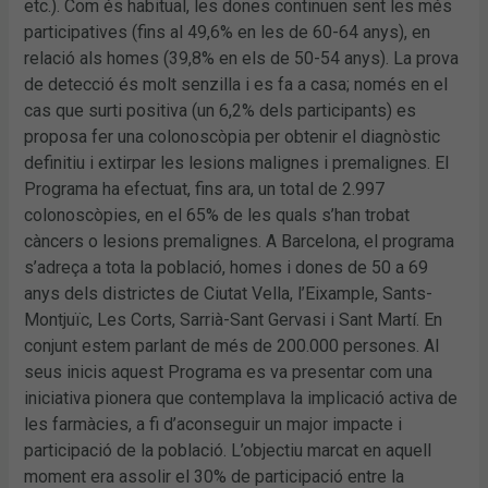
etc.). Com és habitual, les dones continuen sent les més
participatives (fins al 49,6% en les de 60-64 anys), en
relació als homes (39,8% en els de 50-54 anys). La prova
de detecció és molt senzilla i es fa a casa; només en el
cas que surti positiva (un 6,2% dels participants) es
proposa fer una colonoscòpia per obtenir el diagnòstic
definitiu i extirpar les lesions malignes i premalignes. El
Programa ha efectuat, fins ara, un total de 2.997
colonoscòpies, en el 65% de les quals s’han trobat
càncers o lesions premalignes. A Barcelona, el programa
s’adreça a tota la població, homes i dones de 50 a 69
anys dels districtes de Ciutat Vella, l’Eixample, Sants-
Montjuïc, Les Corts, Sarrià-Sant Gervasi i Sant Martí. En
conjunt estem parlant de més de 200.000 persones. Al
seus inicis aquest Programa es va presentar com una
iniciativa pionera que contemplava la implicació activa de
les farmàcies, a fi d’aconseguir un major impacte i
participació de la població. L’objectiu marcat en aquell
moment era assolir el 30% de participació entre la