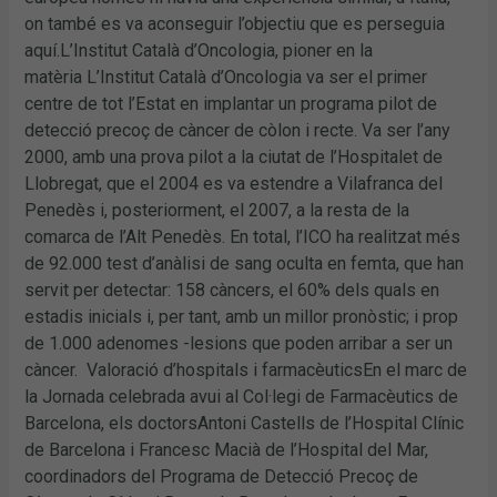
on també es va aconseguir l’objectiu que es perseguia
aquí.L’Institut Català d’Oncologia, pioner en la
matèria L’Institut Català d’Oncologia va ser el primer
centre de tot l’Estat en implantar un programa pilot de
detecció precoç de càncer de còlon i recte. Va ser l’any
2000, amb una prova pilot a la ciutat de l’Hospitalet de
Llobregat, que el 2004 es va estendre a Vilafranca del
Penedès i, posteriorment, el 2007, a la resta de la
comarca de l’Alt Penedès. En total, l’ICO ha realitzat més
de 92.000 test d’anàlisi de sang oculta en femta, que han
servit per detectar: 158 càncers, el 60% dels quals en
estadis inicials i, per tant, amb un millor pronòstic; i prop
de 1.000 adenomes -lesions que poden arribar a ser un
càncer. Valoració d’hospitals i farmacèuticsEn el marc de
la Jornada celebrada avui al Col·legi de Farmacèutics de
Barcelona, els doctorsAntoni Castells de l’Hospital Clínic
de Barcelona i Francesc Macià de l’Hospital del Mar,
coordinadors del Programa de Detecció Precoç de