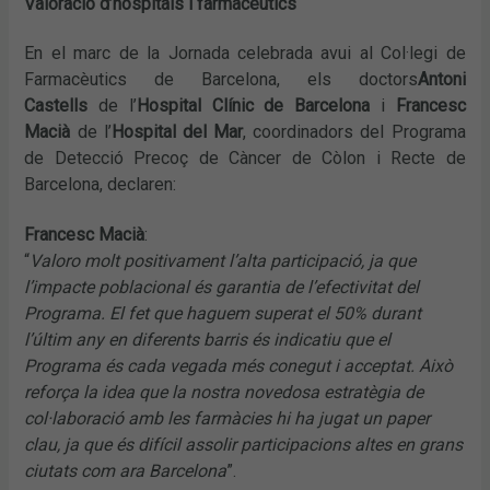
Valoració d’hospitals i farmacèutics
En el marc de la Jornada celebrada avui al Col·legi de
Farmacèutics de Barcelona, els doctors
Antoni
Castells
de l’
Hospital Clínic de Barcelona
i
Francesc
Macià
de l’
Hospital del Mar
, coordinadors del Programa
de Detecció Precoç de Càncer de Còlon i Recte de
Barcelona, declaren:
Francesc Macià
:
“
Valoro molt positivament l’alta participació, ja que
l’impacte poblacional és garantia de l’efectivitat del
Programa. El fet que haguem superat el 50% durant
l’últim any en diferents barris és indicatiu que el
Programa és cada vegada més conegut i acceptat. Això
reforça la idea que la nostra novedosa estratègia de
col·laboració amb les farmàcies hi ha jugat un paper
clau, ja que és difícil assolir participacions altes en grans
ciutats com ara Barcelona
”.