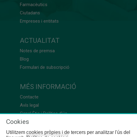
Farmacèutics
Ciutadans
Empreses i entitats
ACTUALITAT
Notes de premsa
Blog
Formulari de subscripció
MÉS INFORMACIÓ
Contacte
Avís legal
Canal Ètic i Política d’ús
Cookies
Utilitzem cookies pròpies i de tercers per analitzar l'ús del