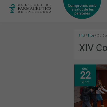
Vés
al
contingut
Inici
Blog
XIV Con
XIV Co
des.
TORNA
22
LA
FESTA
INFANTIL
2022
DEL
COFB
AMB
MÀGIA,
MÚSICA
I