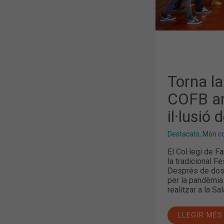
LA
IL·LUSIÓ
DELS
MÉS
PETITS
Torna la
COFB am
il·lusió
Destacats
,
Món col
El Col·legi de 
la tradicional F
Després de dos 
per la pandèmia
realitzar a la S
LLEGIR MÉS