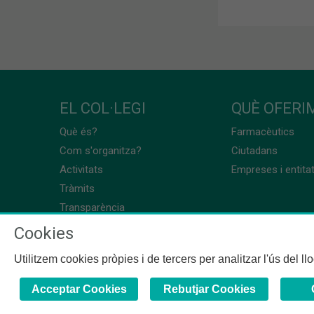
EL COL·LEGI
QUÈ OFERIM
Què és?
Farmacèutics
Com s'organitza?
Ciutadans
Activitats
Empreses i entita
Tràmits
Transparència
Cookies
Utilitzem cookies pròpies i de tercers per analitzar l'ús del l
Acceptar Cookies
Rebutjar Cookies