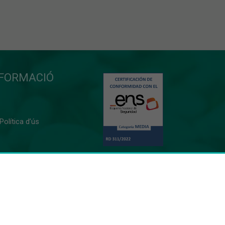
NFORMACIÓ
 Política d’ús
0