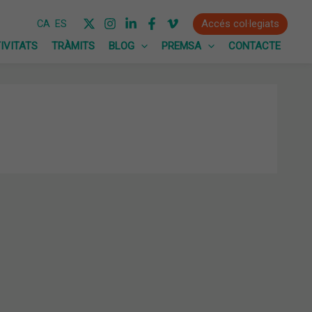
Accés col·legiats
CA
ES
IVITATS
TRÀMITS
BLOG
PREMSA
CONTACTE