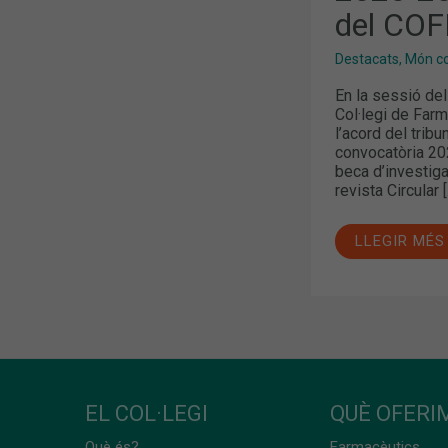
DEL
del COF
COFB
Destacats
,
Món col
En la sessió del
Col·legi de Far
l’acord del trib
convocatòria 20
beca d’investigac
revista Circular 
LLEGIR MÉS
EL COL·LEGI
QUÈ OFERIM
Què és?
Farmacèutics