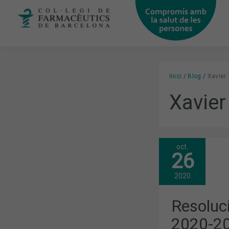
Vés
al
contingut
Inici
Blog
Xavier 
Xavier
oct.
RESOLUCIÓ
26
DE
LA
CONVOCATÒ
2020
2020-
2021
DE
Resoluci
BEQUES
I
2020-20
PREMIS