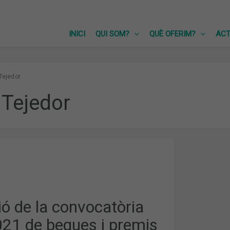
INICI
QUI SOM?
QUÈ OFERIM?
ACT
Tejedor
 Tejedor
RIA
ó de la convocatòria
21 de beques i premis