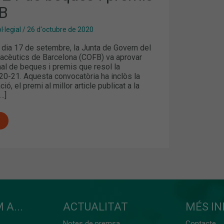
B
·legial
/
26 d'octubre de 2020
 dia 17 de setembre, la Junta de Govern del
macèutics de Barcelona (COFB) va aprovar
unal de beques i premis que resol la
20-21. Aquesta convocatòria ha inclòs la
ió, el premi al millor article publicat a la
[…]
 A...
ACTUALITAT
MÉS I
Notes de premsa
Contacte