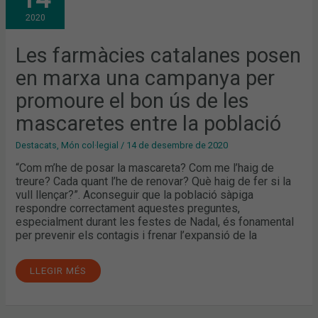
POSEN
EN
2020
MARXA
UNA
CAMPANYA
PER
Les farmàcies catalanes posen
PROMOURE
EL
en marxa una campanya per
BON
ÚS
DE
promoure el bon ús de les
LES
MASCARETES
mascaretes entre la població
ENTRE
LA
POBLACIÓ
Destacats
,
Món col·legial
/
14 de desembre de 2020
“Com m’he de posar la mascareta? Com me l’haig de
treure? Cada quant l’he de renovar? Què haig de fer si la
vull llençar?”. Aconseguir que la població sàpiga
respondre correctament aquestes preguntes,
especialment durant les festes de Nadal, és fonamental
per prevenir els contagis i frenar l’expansió de la
LLEGIR MÉS