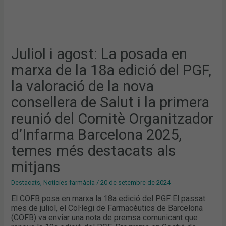
LA
NOVA
CONSELLERA
DE
SALUT
I
LA
PRIMERA
Juliol i agost: La posada en
REUNIÓ
DEL
marxa de la 18a edició del PGF,
COMITÈ
ORGANITZADOR
D’INFARMA
la valoració de la nova
BARCELONA
2025,
consellera de Salut i la primera
TEMES
MÉS
DESTACATS
reunió del Comitè Organitzador
ALS
MITJANS
d’Infarma Barcelona 2025,
temes més destacats als
mitjans
Destacats
,
Notícies farmàcia
/
20 de setembre de 2024
El COFB posa en marxa la 18a edició del PGF El passat
mes de juliol, el Col·legi de Farmacèutics de Barcelona
(COFB) va enviar una nota de premsa comunicant que