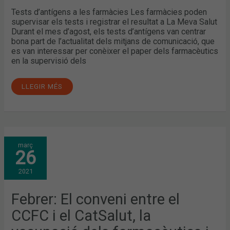
ALS
Tests d’antígens a les farmàcies Les farmàcies poden
MITJANS
supervisar els tests i registrar el resultat a La Meva Salut
Durant el mes d’agost, els tests d’antígens van centrar
bona part de l’actualitat dels mitjans de comunicació, que
es van interessar per conèixer el paper dels farmacèutics
en la supervisió dels
LLEGIR MÉS
FEBRER:
març
EL
26
CONVENI
ENTRE
EL
2021
CCFC
I
EL
CATSALUT,
Febrer: El conveni entre el
LA
VACUNACIÓ
CCFC i el CatSalut, la
DELS
FARMACÈUTICS
I