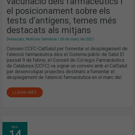
vacunació dels farmacèutics i
EL
POSICIONAMENT
el posicionament sobre els
SOBRE
ELS
TESTS
tests d’antígens, temes més
D’ANTÍGENS,
TEMES
destacats als mitjans
MÉS
DESTACATS
ALS
Destacats
,
Notícies farmàcia
/
26 de març de 2021
MITJANS
Conveni CCFC-CatSalut per fomentar el desplegament de
l’atenció farmacèutica dins el Sistema públic de Salut El
passat 9 de febrer, el Consell de Col·legis Farmacèutics
de Catalunya (CCFC) va signar un conveni amb el CatSalut
per desenvolupar projectes destinats a fomentar el
desplegament de l’atenció farmacèutica en el marc del
LLEGIR MÉS
LES
des.
FARMÀCIES
14
CATALANES