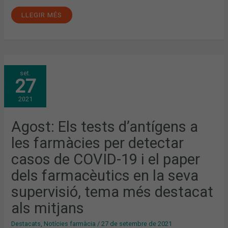
LLEGIR MÉS
AGOST:
set.
ELS
27
TESTS
D’ANTÍGENS
A
2021
LES
FARMÀCIES
PER
DETECTAR
Agost: Els tests d’antígens a
CASOS
DE
les farmàcies per detectar
COVID-
19
I
casos de COVID-19 i el paper
EL
PAPER
dels farmacèutics en la seva
DELS
FARMACÈUTICS
EN
supervisió, tema més destacat
LA
SEVA
als mitjans
SUPERVISIÓ,
TEMA
MÉS
Destacats
,
Notícies farmàcia
/
27 de setembre de 2021
DESTACAT