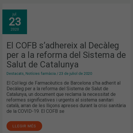
EL
jul.
COFB
23
S’ADHEREIX
AL
DECÀLEG
2020
PER
A
LA
REFORMA
El COFB s’adhereix al Decàleg
DEL
SISTEMA
per a la reforma del Sistema de
DE
SALUT
DE
Salut de Catalunya
CATALUNYA
Destacats
,
Notícies farmàcia
/
23 de juliol de 2020
El Col·legi de Farmacèutics de Barcelona s’ha adherit al
Decàleg per a la reforma del Sistema de Salut de
Catalunya, un document que reclama la necessitat de
reformes significatives i urgents al sistema sanitari
català, arran de les lliçons apreses durant la crisi sanitària
de la COVID-19. El COFB se
LLEGIR MÉS