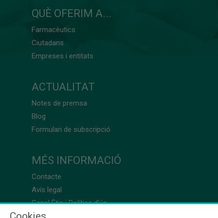
QUÈ OFERIM A...
Farmacèutics
Ciutadans
Empreses i entitats
ACTUALITAT
Notes de premsa
Blog
Formulari de subscripció
MÉS INFORMACIÓ
Contacte
Avís legal
Canal Ètic i Política d’ús
Cookies