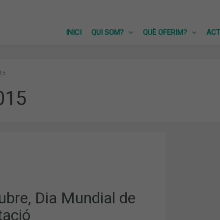
INICI
QUI SOM?
QUÈ OFERIM?
ACT
15
015
CIÓ
ubre, Dia Mundial de
tació