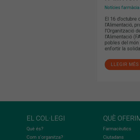
Notícies farmàcia
El 16 d’octubre 
l’Alimentació, p
l’Organització d
l’Alimentació (F
pobles del món 
enfortir la solida
LLEGIR MÉS
EL COL·LEGI
QUÈ OFERIM
Què és?
Farmacèutics
Com s'organitza?
Ciutadans