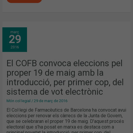
EL
març
COFB
29
CONVOCA
ELECCIONS
PEL
2016
PROPER
19
DE
MAIG
El COFB convoca eleccions pel
AMB
LA
proper 19 de maig amb la
INTRODUCCIÓ,
PER
PRIMER
introducció, per primer cop, del
COP,
DEL
sistema de vot electrònic
SISTEMA
DE
VOT
Món col·legial
/
29 de març de 2016
ELECTRÒNIC
El Col·legi de Farmacèutics de Barcelona ha convocat avui
eleccions per renovar els càrrecs de la Junta de Govern,
que se celebraran el proper 19 de maig. D’aquest procés
electoral que s’ha posat en marxa es destaca com a
principal novetat la introducció, per primer cop, del