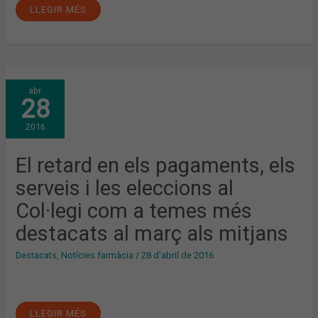
LLEGIR MÉS
EL
abr.
RETARD
28
EN
ELS
PAGAMENTS,
2016
ELS
SERVEIS
I
LES
El retard en els pagaments, els
ELECCIONS
AL
serveis i les eleccions al
COL·LEGI
COM
A
Col·legi com a temes més
TEMES
MÉS
destacats al març als mitjans
DESTACATS
AL
MARÇ
Destacats
,
Notícies farmàcia
/
28 d'abril de 2016
ALS
MITJANS
LLEGIR MÉS