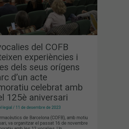
ATIU
vocalies del COFB
eixen experiències i
es dels seus orígens
rc d’un acte
ratiu celebrat amb
l 125è aniversari
·legial
/
11 de desembre de 2023
Farmacèutics de Barcelona (COFB), amb motiu
sari, va organitzar el passat 16 de novembre
ratiu amb les 12 vocalies. Un