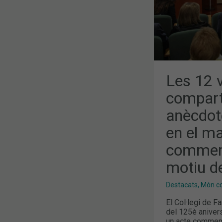
SEUS
ORÍGENS
EN
EL
MARC
D’UN
ACTE
COMMEMOR
CELEBRAT
AMB
MOTIU
Les 12 
DEL
125È
compart
ANIVERSARI
anècdot
en el ma
commemo
motiu de
Destacats
,
Món col
El Col·legi de 
del 125è aniver
un acte commemo