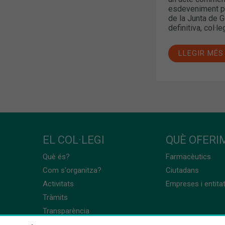
esdeveniment pe
de la Junta de G
definitiva, col·le
LLEGIR MÉS
EL COL·LEGI
QUÈ OFERIM
Què és?
Farmacèutics
Com s'organitza?
Ciutadans
Activitats
Empreses i entita
Tràmits
Transparència