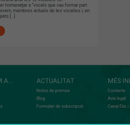
r homenatjar a “vocals que vau formar part
overn, membres actuals de les vocalies i, en
giats […]
 A...
ACTUALITAT
MÉS I
Notes de premsa
Contacte
Blog
Avís legal
ts
Formulari de subscripció
Canal Ètic i