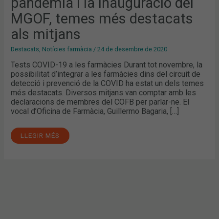
pandèmia i la inauguració del
LA
INAUGURACIÓ
DEL
MGOF, temes més destacats
MGOF,
TEMES
als mitjans
MÉS
DESTACATS
ALS
Destacats
,
Notícies farmàcia
/
24 de desembre de 2020
MITJANS
Tests COVID-19 a les farmàcies Durant tot novembre, la
possibilitat d’integrar a les farmàcies dins del circuit de
detecció i prevenció de la COVID ha estat un dels temes
més destacats. Diversos mitjans van comptar amb les
declaracions de membres del COFB per parlar-ne. El
vocal d’Oficina de Farmàcia, Guillermo Bagaria, […]
LLEGIR MÉS