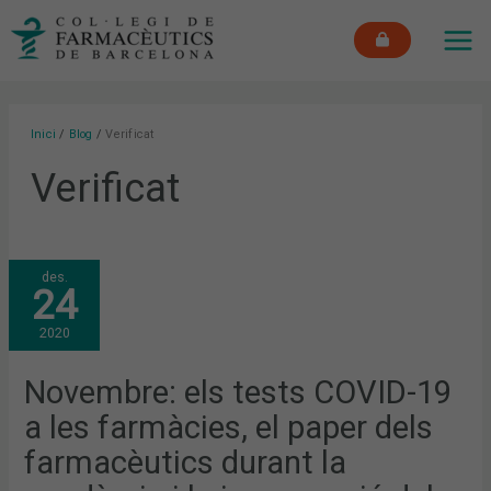
Vés
MAI
al
ME
contingut
Inici
Blog
Verificat
Verificat
NOVEMBRE:
des.
ELS
24
TESTS
COVID-
19
2020
A
LES
FARMÀCIES,
EL
Novembre: els tests COVID-19
PAPER
DELS
a les farmàcies, el paper dels
FARMACÈUTICS
DURANT
LA
farmacèutics durant la
PANDÈMIA
I