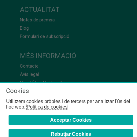
ACTUALITAT
Notes de premsa
Blog
Formulari de subscripció
MÉS INFORMACIÓ
Contacte
Avís legal
Canal Ètic i Política d’ús
Cookies
Utilitzem cookies pròpies i de tercers per analitzar l'ús del
lloc web.
Política de cookies
Acceptar Cookies
Rebutjar Cookies