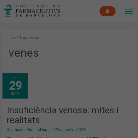
Vés
MAI
al
ME
contingut
Inici
Blog
venes
venes
INSUFICIÈNCIA
abr.
VENOSA:
29
MITES
I
REALITATS
2019
Insuficiència venosa: mites i
realitats
Destacats
,
Món col·legial
/
29 d'abril de 2019