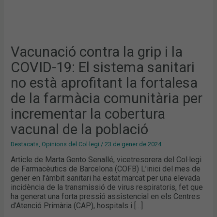
DE
LA
FARMÀCIA
COMUNITÀRIA
PER
INCREMENTAR
LA
COBERTURA
Vacunació contra la grip i la
VACUNAL
DE
COVID-19: El sistema sanitari
LA
POBLACIÓ
no està aprofitant la fortalesa
de la farmàcia comunitària per
incrementar la cobertura
vacunal de la població
Destacats
,
Opinions del Col·legi
/
23 de gener de 2024
Article de Marta Gento Senallé, vicetresorera del Col·legi
de Farmacèutics de Barcelona (COFB) L’inici del mes de
gener en l’àmbit sanitari ha estat marcat per una elevada
incidència de la transmissió de virus respiratoris, fet que
ha generat una forta pressió assistencial en els Centres
d’Atenció Primària (CAP), hospitals i […]