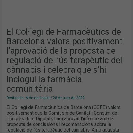
TERAPÈUTIC
DEL
CÀNNABIS
I
CELEBRA
QUE
S’HI
INCLOGUI
El Col·legi de Farmacèutics de
LA
FARMÀCIA
Barcelona valora positivament
COMUNITÀRIA
l’aprovació de la proposta de
regulació de l’ús terapèutic del
cànnabis i celebra que s’hi
inclogui la farmàcia
comunitària
Destacats
,
Món col·legial
/
28 de juny de 2022
El Col·legi de Farmacèutics de Barcelona (COFB) valora
positivament que la Comissió de Sanitat i Consum del
Congrés dels Diputats hagi aprovat l’informe amb la
proposta de conclusions i recomanacions sobre la
regulació de l’ús terapèutic del cànnabis. Amb aquesta