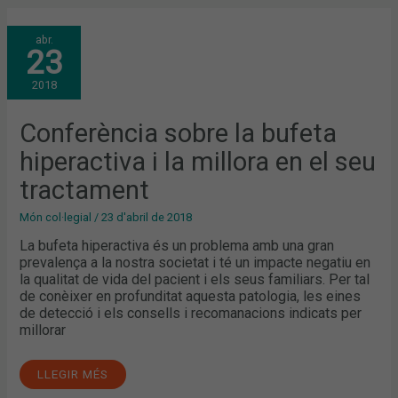
CONFERÈNCIA
abr.
SOBRE
23
LA
BUFETA
HIPERACTIVA
2018
I
LA
MILLORA
EN
Conferència sobre la bufeta
EL
SEU
hiperactiva i la millora en el seu
TRACTAMENT
tractament
Món col·legial
/
23 d'abril de 2018
La bufeta hiperactiva és un problema amb una gran
prevalença a la nostra societat i té un impacte negatiu en
la qualitat de vida del pacient i els seus familiars. Per tal
de conèixer en profunditat aquesta patologia, les eines
de detecció i els consells i recomanacions indicats per
millorar
LLEGIR MÉS