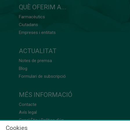
QUÈ OFERIM A...
Farmacèutics
Ciutadans
Empreses i entitats
ACTUALITAT
Notes de premsa
Blog
Formulari de subscripció
MÉS INFORMACIÓ
Contacte
Avís legal
Canal Ètic i Política d’ús
Cookies